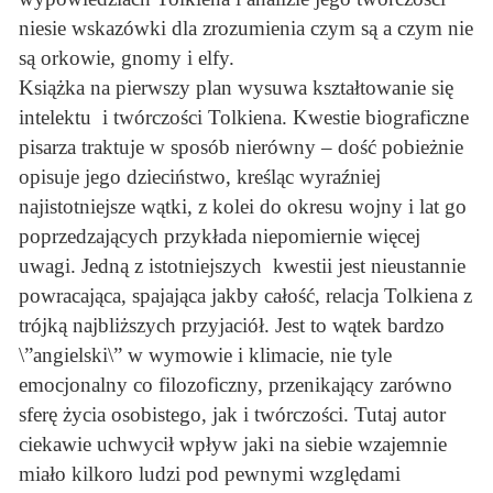
niesie wskazówki dla zrozumienia czym są a czym nie
są orkowie, gnomy i elfy.
Książka na pierwszy plan wysuwa kształtowanie się
intelektu i twórczości Tolkiena. Kwestie biograficzne
pisarza traktuje w sposób nierówny – dość pobieżnie
opisuje jego dzieciństwo, kreśląc wyraźniej
najistotniejsze wątki, z kolei do okresu wojny i lat go
poprzedzających przykłada niepomiernie więcej
uwagi. Jedną z istotniejszych kwestii jest nieustannie
powracająca, spajająca jakby całość, relacja Tolkiena z
trójką najbliższych przyjaciół. Jest to wątek bardzo
\”angielski\” w wymowie i klimacie, nie tyle
emocjonalny co filozoficzny, przenikający zarówno
sferę życia osobistego, jak i twórczości. Tutaj autor
ciekawie uchwycił wpływ jaki na siebie wzajemnie
miało kilkoro ludzi pod pewnymi względami