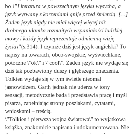
bo
\”Literatura w powszechnym języku wysycha, a
język wyrwany z korzeniami gnije przed śmiercią. […]
Żaden język nigdy nie miał więcej więcej niż
drobnego ułamka rozmaitych wspaniałości ludzkiej
mowy i każdy język reprezentuje odmienną wizję
życia\”
(s.314). I czymże dziś jest język angielski? To
napisy na towarach, obco-swojskie, wyświechtane,
potoczne \”ok\” i \”cool\”. Żaden język nie wydaje się
dziś tak pozbawiony duszy i głębszego znaczenia.
Tolkien wydaje się w tym świetle nieomal
jasnowidzem. Garth jednak nie uderza w tony
sensacji, metodycznie bada i przedstawia pracę i myśl
pisarza, zapełniając strony poszlakami, cytatami,
wnioskami – treścią.
\”Tolkien i pierwsza wojna światowa\” to wyjątkowa
książka, znakomicie napisana i udokumentowana. Nie