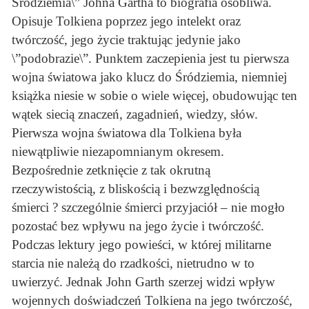
Śródziemia\” Johna Gartha to biografia osobliwa.
Opisuje Tolkiena poprzez jego intelekt oraz
twórczość, jego życie traktując jedynie jako
\”podobrazie\”. Punktem zaczepienia jest tu pierwsza
wojna światowa jako klucz do Śródziemia, niemniej
książka niesie w sobie o wiele więcej, obudowując ten
wątek siecią znaczeń, zagadnień, wiedzy, słów.
Pierwsza wojna światowa dla Tolkiena była
niewątpliwie niezapomnianym okresem.
Bezpośrednie zetknięcie z tak okrutną
rzeczywistością, z bliskością i bezwzględnością
śmierci ? szczególnie śmierci przyjaciół – nie mogło
pozostać bez wpływu na jego życie i twórczość.
Podczas lektury jego powieści, w której militarne
starcia nie należą do rzadkości, nietrudno w to
uwierzyć. Jednak John Garth szerzej widzi wpływ
wojennych doświadczeń Tolkiena na jego twórczość,