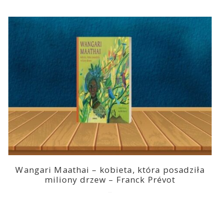
Wangari Maathai – kobieta, która posadziła
miliony drzew – Franck Prévot
2023-03-14