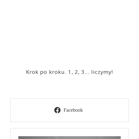
Krok po kroku. 1, 2, 3… liczymy!
2023-03-09
Facebook