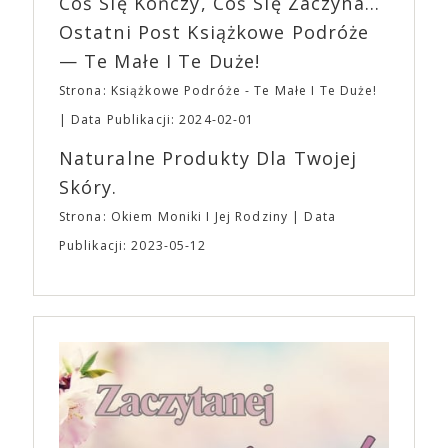
Coś Się Kończy, Coś Się Zaczyna...
„Bo się boi” w kinach od 21 kwietnia.
Ostatni Post Książkowe Podróże
— Te Małe I Te Duże!
Strona: Książkowe Podróże - Te Małe I Te Duże!
Data Publikacji: 2024-02-01
Naturalne Produkty Dla Twojej
Skóry.
Strona: Okiem Moniki I Jej Rodziny
Data
Publikacji: 2023-05-12