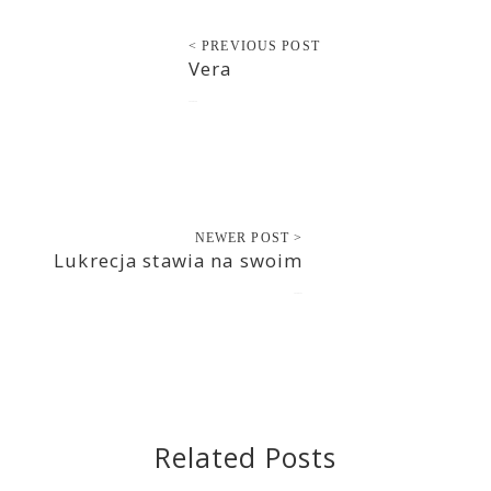
< PREVIOUS POST
Vera
2020-03-20
NEWER POST >
Lukrecja stawia na swoim
2020-03-21
Related Posts