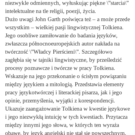
niezwykle odmiennych, wyłuskując piękne \”starcia\”
intelektualne na tle religii, poezji, życia.
Dużo uwagi John Garth poświęca też – a może przede
wszystkim – wielkiej pasji lingwistycznej Tolkiena.
Jego osobliwe zamiłowanie do badania języków,
zwłaszcza północnoeuropejskich autor nakłada na
twórczość \”Władcy Pierścieni\”. Szczegółowo
zagłębia się w tajniki lingwistyczne, by prześledzić
procesy poznawcze i twórcze w pracy Tolkiena.
Wskazuje na jego przekonanie o ścisłym powiązaniu
między językiem a mitologią. Przedstawia elementy
pracy językotwórczej i literackiej pisarza, jak i jego
opinie, przemyślenia, wyjątki z korespondencji.
Ukazuje zaangażowanie Tolkiena w kwestie językowe
i jego niezwykłą intuicję w tych kwestiach. Przytacza
między innymi jego słowa, w których ten wyraża
obawę, by język angielski nie stał się powszechnym,