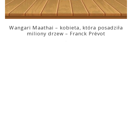
Wangari Maathai – kobieta, która posadziła
miliony drzew – Franck Prévot
2023-03-14