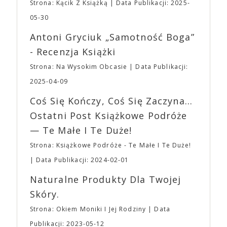
zakupione na terenie imprezy. Ten zakaz nie będzie
Strona: Kącik Z Książką
Data Publikacji: 2025-
bohaterem własnej historii. W pełni autorska wizja
dotyczył jedynie tych, którzy z imprezy wyjść nie
jednego z najbardziej interesujących współczesnych
05-30
mogą lub nie powinni tego robić czyli Gości,
reżyserów, Ariego Astera, z Joaquinem Phoenixem
Wystawców i Obsługi. Na terenie hali nie zabraknie
Antoni Gryciuk „Samotność Boga”
(„Joker”, „Ona”) w swojej najbardziej zaskakującej
Waszych ulubionych Wystawców serwujących
roli. Twórca kultowych „Dziedzictwo. Hereditary” i
- Recenzja Książki
napoje oraz drobne przekąski a przed halą
„Midsommar. W biały dzień” zrealizował najbardziej
planujemy Strefę FoodTrucków. Życzymy Wam
Strona: Na Wysokim Obcasie
Data Publikacji:
osobisty film, który pozwolił mu w pełni podzielić
fantastycznego czasu oczekiwania na nadchodzącą
się z widzami swoimi lękami, wizją świata, a przede
2025-04-09
imprezę. W kwietniu widzimy się po raz kolejny w
wszystkim – swoim unikalnym poczuciem humoru.
EXPO XXI!
Coś Się Kończy, Coś Się Zaczyna...
„Bo się boi” w kinach od 21 kwietnia.
Ostatni Post Książkowe Podróże
— Te Małe I Te Duże!
Strona: Książkowe Podróże - Te Małe I Te Duże!
Data Publikacji: 2024-02-01
Naturalne Produkty Dla Twojej
Skóry.
Strona: Okiem Moniki I Jej Rodziny
Data
Publikacji: 2023-05-12