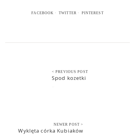
FACEBOOK
TWITTER
PINTEREST
< PREVIOUS POST
Spod kozetki
2020-03-30
NEWER POST >
Wyklęta córka Kubiaków