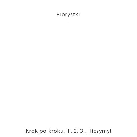
Florystki
2023-03-09
Krok po kroku. 1, 2, 3… liczymy!