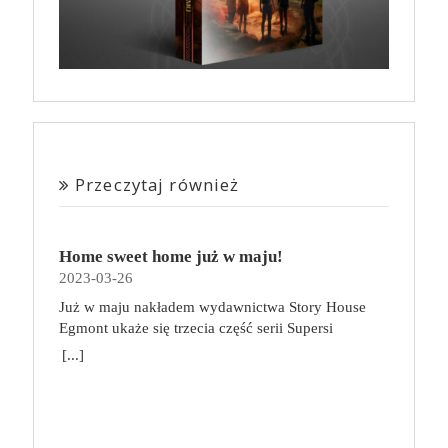
Przeczytaj również
Home sweet home już w maju!
2023-03-26
Już w maju nakładem wydawnictwa Story House
Egmont ukaże się trzecia część serii Supersi
scenarzysty Frederic Maupome. Ten tom nosi tytuł
[...]
Home sweet home. O czym tym razem poczytamy?
Troje dzieci z innej planety – Mat, Lili i Benji – są
obdarzone supermocami i wspomagane przez robota
o imieniu Al. Są rozdarte między chęcią