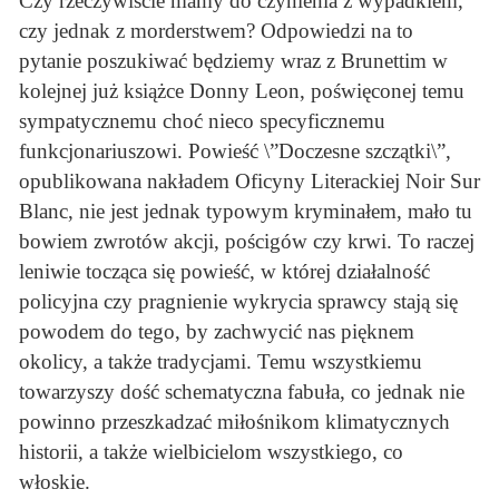
Czy rzeczywiście mamy do czynienia z wypadkiem,
czy jednak z morderstwem? Odpowiedzi na to
pytanie poszukiwać będziemy wraz z Brunettim w
kolejnej już książce Donny Leon, poświęconej temu
sympatycznemu choć nieco specyficznemu
funkcjonariuszowi. Powieść \”Doczesne szczątki\”,
opublikowana nakładem Oficyny Literackiej Noir Sur
Blanc, nie jest jednak typowym kryminałem, mało tu
bowiem zwrotów akcji, pościgów czy krwi. To raczej
leniwie tocząca się powieść, w której działalność
policyjna czy pragnienie wykrycia sprawcy stają się
powodem do tego, by zachwycić nas pięknem
okolicy, a także tradycjami. Temu wszystkiemu
towarzyszy dość schematyczna fabuła, co jednak nie
powinno przeszkadzać miłośnikom klimatycznych
historii, a także wielbicielom wszystkiego, co
włoskie.