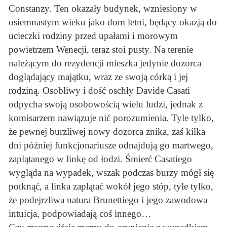
Constanzy. Ten okazały budynek, wzniesiony w
osiemnastym wieku jako dom letni, będący okazją do
ucieczki rodziny przed upałami i morowym
powietrzem Wenecji, teraz stoi pusty. Na terenie
należącym do rezydencji mieszka jedynie dozorca
doglądający majątku, wraz ze swoją córką i jej
rodziną. Osobliwy i dość oschły Davide Casati
odpycha swoją osobowością wielu ludzi, jednak z
komisarzem nawiązuje nić porozumienia. Tyle tylko,
że pewnej burzliwej nowy dozorca znika, zaś kilka
dni później funkcjonariusze odnajdują go martwego,
zaplątanego w linkę od łodzi. Śmierć Casatiego
wygląda na wypadek, wszak podczas burzy mógł się
potknąć, a linka zaplątać wokół jego stóp, tyle tylko,
że podejrzliwa natura Brunettiego i jego zawodowa
intuicja, podpowiadają coś innego…