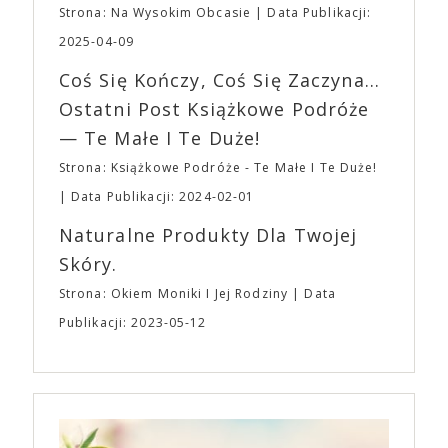
planujemy Strefę FoodTrucków. Życzymy Wam
Strona: Na Wysokim Obcasie
Data Publikacji:
osobisty film, który pozwolił mu w pełni podzielić
fantastycznego czasu oczekiwania na nadchodzącą
się z widzami swoimi lękami, wizją świata, a przede
2025-04-09
imprezę. W kwietniu widzimy się po raz kolejny w
wszystkim – swoim unikalnym poczuciem humoru.
EXPO XXI!
Coś Się Kończy, Coś Się Zaczyna...
„Bo się boi” w kinach od 21 kwietnia.
Ostatni Post Książkowe Podróże
— Te Małe I Te Duże!
Strona: Książkowe Podróże - Te Małe I Te Duże!
Data Publikacji: 2024-02-01
Naturalne Produkty Dla Twojej
Skóry.
Strona: Okiem Moniki I Jej Rodziny
Data
Publikacji: 2023-05-12