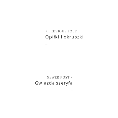
< PREVIOUS POST
Opiłki i okruszki
2020-04-15
NEWER POST >
Gwiazda szeryfa
2020-04-16