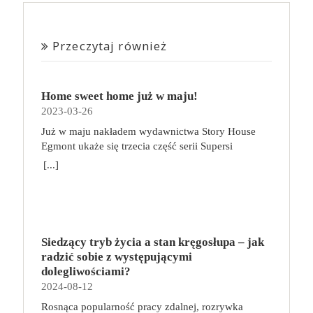
Przeczytaj również
Home sweet home już w maju!
2023-03-26
Już w maju nakładem wydawnictwa Story House
Egmont ukaże się trzecia część serii Supersi
scenarzysty Frederic Maupome. Ten tom nosi tytuł
[...]
Home sweet home. O czym tym razem poczytamy?
Troje dzieci z innej planety – Mat, Lili i Benji – są
obdarzone supermocami i wspomagane przez robota
o imieniu Al. Są rozdarte między chęcią
prowadzenia normalnego życia wśród ludzi a lękiem
Siedzący tryb życia a stan kręgosłupa – jak
przed odkryciem, kim są. W tej serii autorzy
radzić sobie z występującymi
podejmują takie tematy, jak poszukiwanie
dolegliwościami?
tożsamości, rodziny, samotności i odmienności pod
2024-08-12
przykrywką opowieści o superbohaterach. W
Rosnąca popularność pracy zdalnej, rozrywka
trzecim tomie rodzeństwo znalazło się w policyjnym