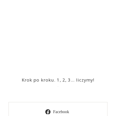
Krok po kroku. 1, 2, 3… liczymy!
2023-03-09
Facebook