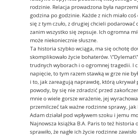
rodzinie. Relacja prowadzona była naprzem
godzina po godzinie. Każde z nich miało coś 
się z tym czuło, z drugiej chcieli podarować
zanim wszystko się zepsuje. Ich ogromna mił
może niekoniecznie słuszne.
Ta historia szybko wciąga, ma się ochotę dow
skomplikowało życie bohaterów. \”Dylemat\”
trudnych wyborach i o ogromnej tragedii. I
napięcie, to tym razem stawką w grze nie by
i to, jak zareagują naprawdę, którą ukrywał 
powody, by się nie zdradzić przed zakończeni
mnie o wiele gorsze wrażenie, jej wyrachow
przemilczeć tak ważne rodzinne sprawy, jak L
Adam działał pod wpływem szoku i jemu mo
Najnowsza książka B.A. Paris to też histori
sprawiło, że nagłe ich życie rodzinne zawisł