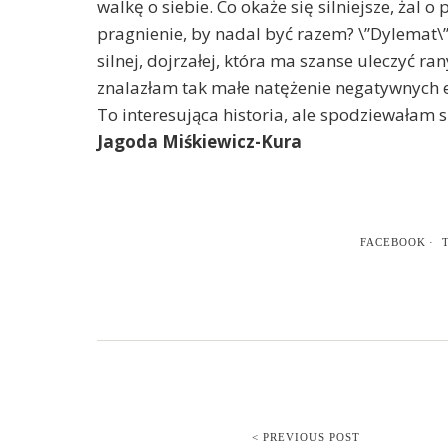
walkę o siebie. Co okaże się silniejsze, żal 
pragnienie, by nadal być razem? \”Dylemat\”
silnej, dojrzałej, która ma szanse uleczyć ran
znalazłam tak małe natężenie negatywnych emo
To interesująca historia, ale spodziewałam si
Jagoda Miśkiewicz-Kura
FACEBOOK
< PREVIOUS POST