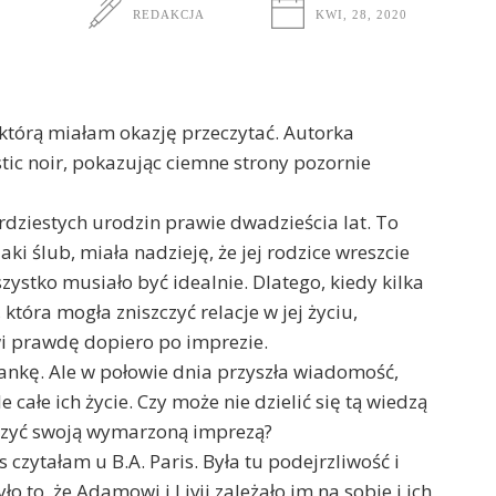
REDAKCJA
KWI, 28, 2020
s, którą miałam okazję przeczytać. Autorka
stic noir, pokazując ciemne strony pozornie
erdziestych urodzin prawie dwadzieścia lat. To
i ślub, miała nadzieję, że jej rodzice wreszcie
zystko musiało być idealnie. Dlatego, kiedy kilka
która mogła zniszczyć relacje w jej życiu,
i prawdę dopiero po imprezie.
ankę. Ale w połowie dnia przyszła wiadomość,
e całe ich życie. Czy może nie dzielić się tą wiedzą
ieszyć swoją wymarzoną imprezą?
s czytałam u B.A. Paris. Była tu podejrzliwość i
o to, że Adamowi i Livii zależało im na sobie i ich