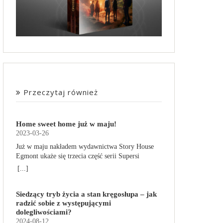
Przeczytaj również
Home sweet home już w maju!
2023-03-26
Już w maju nakładem wydawnictwa Story House
Egmont ukaże się trzecia część serii Supersi
scenarzysty Frederic Maupome. Ten tom nosi tytuł
[...]
Home sweet home. O czym tym razem poczytamy?
Troje dzieci z innej planety – Mat, Lili i Benji – są
Siedzący tryb życia a stan kręgosłupa – jak
obdarzone supermocami i wspomagane przez
radzić sobie z występującymi
robota o imieniu Al. Są rozdarte między chęcią
dolegliwościami?
prowadzenia normalnego życia wśród ludzi a
2024-08-12
lękiem przed odkryciem, kim są. W tej serii