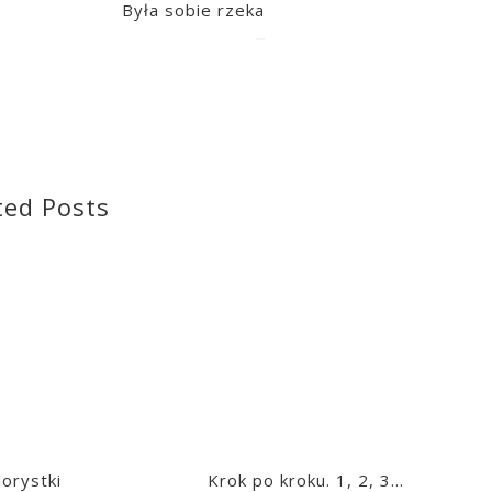
Była sobie rzeka
2020-04-28
ted Posts
lorystki
Krok po kroku. 1, 2, 3…