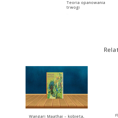
Teoria opanowania
trwogi
2020-04-27
Rela
F
Wangari Maathai – kobieta,