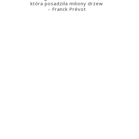
która posadziła miliony drzew
– Franck Prévot
2023-03-14