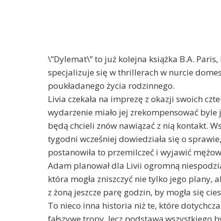
\”Dylemat\” to już kolejna książka B.A. Pari
specjalizuje się w thrillerach w nurcie dome
poukładanego życia rodzinnego.
Livia czekała na imprezę z okazji swoich czt
wydarzenie miało jej zrekompensować byle jak
będą chcieli znów nawiązać z nią kontakt. Ws
tygodni wcześniej dowiedziała się o sprawie, 
postanowiła to przemilczeć i wyjawić mężow
Adam planował dla Livii ogromną niespodzi
która mogła zniszczyć nie tylko jego plany, al
z żoną jeszcze parę godzin, by mogła się c
To nieco inna historia niż te, które dotychcza
fałszywe tropy, lecz podstawą wszystkiego był