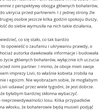
iennie z perspektywy obojga głównych bohaterów,
do ukrycia przed partnerem. I z jednej strony źle
 drugiej osobie jeszcze kilka godzin spokoju duszy,
ość do siebie wymusiła na nich takie działania,
iedzieć, co się stało, co tak bardzo
 to opowieść o zaufaniu i ukrywaniu prawdy, o
 chociaż autorka dawkowała informacje i budowała
ło życie głównych bohaterów, wyłącznie ich uczucia
przed nimi partner. I mimo, że oboje mieli swoje
em imprezy Livii, to właśnie kobieta zrobiła na
anie i egoizm. Nie wyobrażam sobie, że mogłabym
ivii udawać przez wiele tygodni, że jest dobrze.
że byłabym bardziej skłonna wybaczyć.
a o nieprzewidywalności losu. Kilka przypadków
o na włosku, że bohaterowie będą musieli podjąć