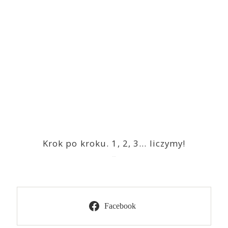
Krok po kroku. 1, 2, 3… liczymy!
2023-03-09
Facebook