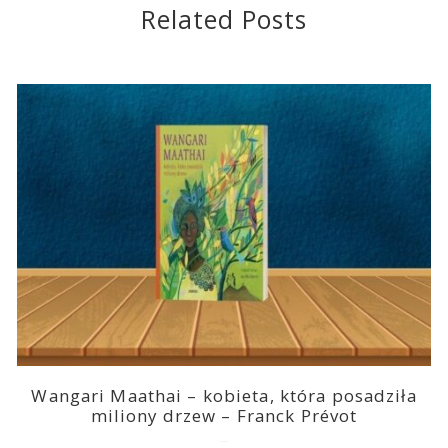
Related Posts
Wangari Maathai – kobieta, która posadziła
miliony drzew – Franck Prévot
2023-03-14