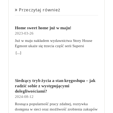
Przeczytaj również
Home sweet home już w maju!
2023-03-26
Już w maju nakładem wydawnictwa Story House
Egmont ukaże się trzecia część serii Supersi
scenarzysty Frederic Maupome. Ten tom nosi tytuł
[...]
Home sweet home. O czym tym razem poczytamy?
Troje dzieci z innej planety – Mat, Lili i Benji – są
obdarzone supermocami i wspomagane przez robota
o imieniu Al. Są rozdarte między chęcią
prowadzenia normalnego życia wśród ludzi a lękiem
Siedzący tryb życia a stan kręgosłupa – jak
przed odkryciem, kim są. W tej serii autorzy
radzić sobie z występującymi
podejmują takie tematy, jak poszukiwanie
dolegliwościami?
tożsamości, rodziny, samotności i odmienności pod
2024-08-12
przykrywką opowieści o superbohaterach. W
Rosnąca popularność pracy zdalnej, rozrywka
trzecim tomie rodzeństwo znalazło się w policyjnym
dostępna w sieci oraz możliwość zrobienia zakupów
potrzasku. Dzieci są ścigane, dlatego będą musiały