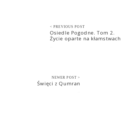
< PREVIOUS POST
Osiedle Pogodne. Tom 2.
Życie oparte na kłamstwach
2020-06-10
NEWER POST >
Święci z Qumran
2020-06-11