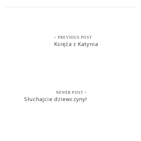
< PREVIOUS POST
Księża z Katynia
2020-06-23
NEWER POST >
Słuchajcie dziewczyny!
2020-06-24