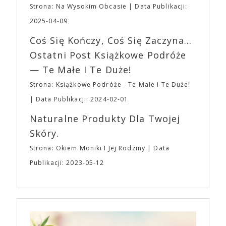
planujemy Strefę FoodTrucków. Życzymy Wam
Strona: Na Wysokim Obcasie
Data Publikacji:
osobisty film, który pozwolił mu w pełni podzielić
fantastycznego czasu oczekiwania na nadchodzącą
się z widzami swoimi lękami, wizją świata, a przede
2025-04-09
imprezę. W kwietniu widzimy się po raz kolejny w
wszystkim – swoim unikalnym poczuciem humoru.
EXPO XXI!
Coś Się Kończy, Coś Się Zaczyna...
„Bo się boi” w kinach od 21 kwietnia.
Ostatni Post Książkowe Podróże
— Te Małe I Te Duże!
Strona: Książkowe Podróże - Te Małe I Te Duże!
Data Publikacji: 2024-02-01
Naturalne Produkty Dla Twojej
Skóry.
Strona: Okiem Moniki I Jej Rodziny
Data
Publikacji: 2023-05-12