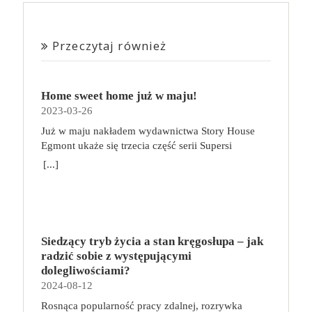
Przeczytaj również
Home sweet home już w maju!
2023-03-26
Już w maju nakładem wydawnictwa Story House
Egmont ukaże się trzecia część serii Supersi
scenarzysty Frederic Maupome. Ten tom nosi tytuł
[...]
Home sweet home. O czym tym razem poczytamy?
Troje dzieci z innej planety – Mat, Lili i Benji – są
obdarzone supermocami i wspomagane przez robota
o imieniu Al. Są rozdarte między chęcią
prowadzenia normalnego życia wśród ludzi a lękiem
Siedzący tryb życia a stan kręgosłupa – jak
przed odkryciem, kim są. W tej serii autorzy
radzić sobie z występującymi
podejmują takie tematy, jak poszukiwanie
dolegliwościami?
tożsamości, rodziny, samotności i odmienności pod
2024-08-12
przykrywką opowieści o superbohaterach. W
Rosnąca popularność pracy zdalnej, rozrywka
trzecim tomie rodzeństwo znalazło się w policyjnym