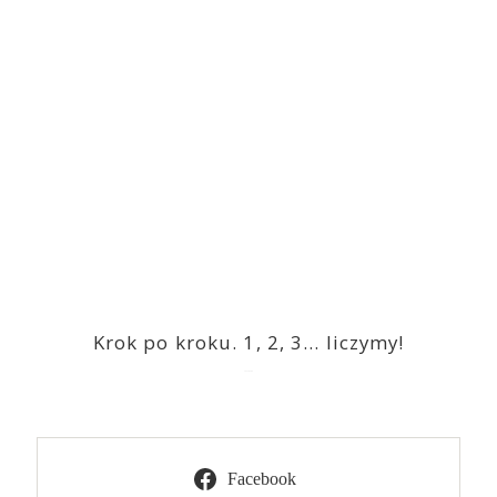
Krok po kroku. 1, 2, 3… liczymy!
2023-03-09
Facebook