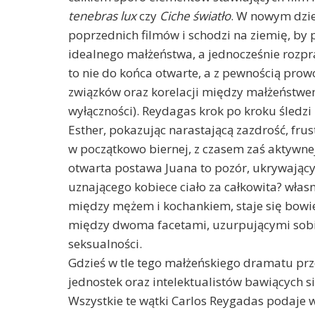
tenebras lux
czy
Ciche światło
. W nowym dzi
poprzednich filmów i schodzi na ziemię, by
idealnego małżeństwa, a jednocześnie rozpra
to nie do końca otwarte, a z pewnością pro
związków oraz korelacji między małżeństwe
wyłączności). Reydagas krok po kroku śledz
Esther, pokazując narastającą zazdrość, frus
w początkowo biernej, z czasem zaś aktywnej
otwarta postawa Juana to pozór, ukrywają
uznającego kobiece ciało za całkowita? wł
między mężem i kochankiem, staje się bow
między dwoma facetami, uzurpującymi sobie
seksualności.
Gdzieś w tle tego małżeńskiego dramatu prz
jednostek oraz intelektualistów bawiących s
Wszystkie te wątki Carlos Reygadas podaje 