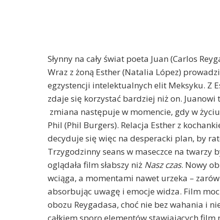
Słynny na cały świat poeta Juan (Carlos Rey
Wraz z żoną Esther (Natalia López) prowadzi
egzystencji intelektualnych elit Meksyku. Z
zdaje się korzystać bardziej niż on. Juanowi
zmiana następuje w momencie, gdy w życiu 
Phil (Phil Burgers). Relacja Esther z kochan
decyduje się więc na desperacki plan, by r
Trzygodzinny seans w maseczce na twarzy
oglądała film słabszy niż
Nasz czas
. Nowy ob
wciąga, a momentami nawet urzeka – zarówno
absorbując uwagę i emocje widza. Film mocn
obozu Reygadasa, choć nie bez wahania i n
całkiem sporo elementów stawiających film n