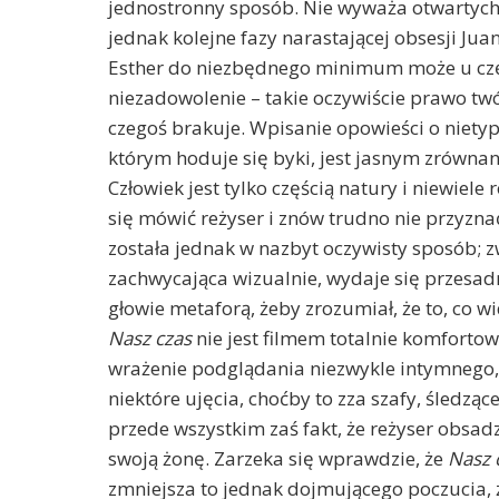
jednostronny sposób. Nie wyważa otwartych
jednak kolejne fazy narastającej obsesji Jua
Esther do niezbędnego minimum może u cz
niezadowolenie – takie oczywiście prawo twór
czegoś brakuje. Wpisanie opowieści o niety
którym hoduje się byki, jest jasnym zrówna
Człowiek jest tylko częścią natury i niewiele 
się mówić reżyser i znów trudno nie przyzna
została jednak w nazbyt oczywisty sposób; z
zachwycająca wizualnie, wydaje się przesadn
głowie metaforą, żeby zrozumiał, że to, co wi
Nasz czas
nie jest filmem totalnie komfort
wrażenie podglądania niezwykle intymnego,
niektóre ujęcia, choćby to zza szafy, śledzą
przede wszystkim zaś fakt, że reżyser obsad
swoją żonę. Zarzeka się wprawdzie, że
Nasz 
zmniejsza to jednak dojmującego poczucia, 