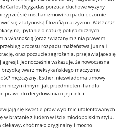
ele Carlos Reygadas porzuca duchowe wyżyny
 przyjrzeć się mechanizmowi rozpadu pozornie
wić się z latynoską filozofią maczyzmu.
Nasz czas
wokacyjne, pytanie o naturę poligamicznych
m a własnością (oraz związanym z nią prawem
i przebieg procesu rozpadu małżeństwa Juana i
trację, oraz poczucie zagrożenia, przejawiające się
 agresji. Jednocześnie wskazuje, że nowoczesna,
cy brzydką twarz meksykańskiego maczyzmu
asność? mężczyzny. Esther, nieświadoma umowy
iem niczym innym, jak przedmiotem handlu
 prawo do decydowania o jej ciele i
ewijają się kwestie praw wybitnie utalentowanych
ię w bratanie z ludem w iście młodopolskim stylu.
w ciekawy, choć mało oryginalny i mocno