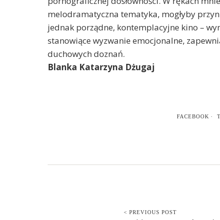
pornograficznej dosłowności. W rękach mnie
melodramatyczna tematyka, mogłyby przynieś
jednak porządne, kontemplacyjne kino – wym
stanowiące wyzwanie emocjonalne, zapewnia
duchowych doznań.
Blanka Katarzyna Dżugaj
FACEBOOK
< PREVIOUS POST