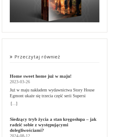
Przeczytaj również
Home sweet home już w maju!
2023-03-26
Już w maju nakładem wydawnictwa Story House
Egmont ukaże się trzecia część serii Supersi
scenarzysty Frederic Maupome. Ten tom nosi tytuł
[...]
Home sweet home. O czym tym razem poczytamy?
Troje dzieci z innej planety – Mat, Lili i Benji – są
Siedzący tryb życia a stan kręgosłupa – jak
obdarzone supermocami i wspomagane przez
radzić sobie z występującymi
robota o imieniu Al. Są rozdarte między chęcią
dolegliwościami?
prowadzenia normalnego życia wśród ludzi a
2024-08-12
lękiem przed odkryciem, kim są. W tej serii