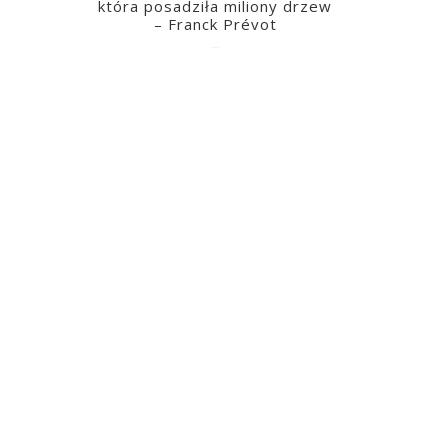
która posadziła miliony drzew
– Franck Prévot
2023-03-14