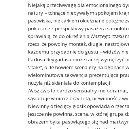
Niejaką przeciwwagę dla emocjonalnego dys
natury – tchnące niebywałym spokojem kraj
pastwiska, nie całkiem okiełznane potężne z
pokazane z perspektywy pasażera samolotu. 
sprawiają, że do określenia
Naszego czasu
na
rzecz, że powolny montaż, długie, nastrojowe
każdemu przypadnie do gustu – widzów nie
Carlosa Reygadasa może raczej wymęczyć ni
\”tak\”, o ile bowiem scena gry na bębnach w
wielominutowa sekwencja prezentująca prac
nużyła niż skłaniała do kontemplacji.
Nasz czas
to bardzo sensualny melodramat, s
sąsiaduje w nim z brzydotą, niewinność z w
Niewinny dziecięcy głosik opowiada o rzecza
jeszcze nie powinna, scena, w której grupa d
obrazem byka pastwiącego się nad martwym 