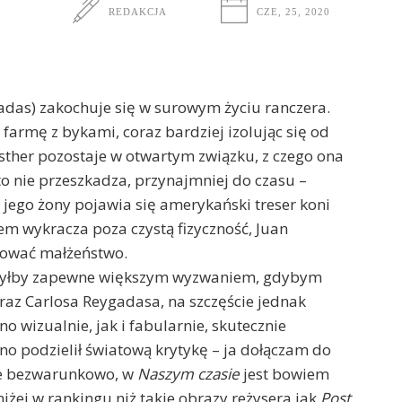
REDAKCJA
CZE, 25, 2020
gadas) zakochuje się w surowym życiu ranczera.
 farmę z bykami, coraz bardziej izolując się od
 Esther pozostaje w otwartym związku, z czego ona
 to nie przeszkadza, przynajmniej do czasu –
jego żony pojawia się amerykański treser koni
kiem wykracza poza czystą fizyczność, Juan
atować małżeństwo.
 byłby zapewne większym wyzwaniem, gdybym
raz Carlosa Reygadasa, na szczęście jednak
 wizualnie, jak i fabularnie, skutecznie
o podzielił światową krytykę – ja dołączam do
ie bezwarunkowo, w
Naszym czasie
jest bowiem
iżej w rankingu niż takie obrazy reżysera jak
Post