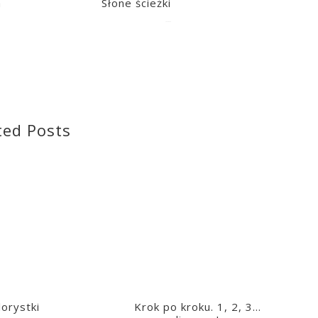
a
Słone ścieżki
2020-06-26
ted Posts
lorystki
Krok po kroku. 1, 2, 3…