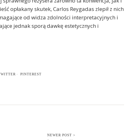
j sprawnego reżysera zarówno ta konwencja, jak i
ć opłakany skutek, Carlos Reygadas zlepił z nich
agające od widza zdolności interpretacyjnych i
jące jednak sporą dawkę estetycznych i
TWITTER
PINTEREST
NEWER POST >