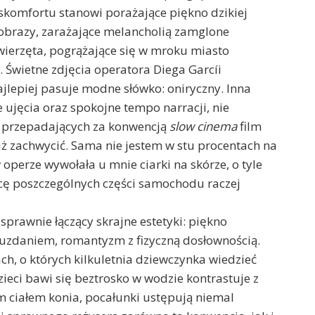
komfortu stanowi porażające piękno dzikiej
obrazy, zarażające melancholią zamglone
wierzęta, pogrążające się w mroku miasto
Świetne zdjęcia operatora Diega Garcíi
jlepiej pasuje modne słówko: oniryczny. Inna
 ujęcia oraz spokojne tempo narracji, nie
 przepadających za konwencją
slow cinema
film
ż zachwycić. Sama nie jestem w stu procentach na
 operze wywołała u mnie ciarki na skórze, o tyle
ę poszczególnych części samochodu raczej
prawnie łączący skrajne estetyki: piękno
yuzdaniem, romantyzm z fizyczną dosłownością.
ch, o których kilkuletnia dziewczynka wiedzieć
zieci bawi się beztrosko w wodzie kontrastuje z
ciałem konia, pocałunki ustępują niemal