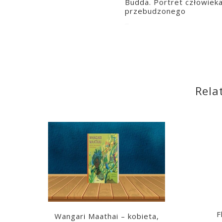
Budda. Portret człowiek
przebudzonego
2020-06-25
Rela
F
Wangari Maathai – kobieta,