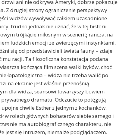
 drzwi ani nie odkrywa Ameryki, dobrze pokazuje
na. Z drugiej strony ograniczenie perspektywy
ęści widzów wywoływać całkiem uzasadnione
cy, trudno jednak nie uznać, że w tej historii
powym trójkącie miłosnym w scenerię rancza, na
niem ludzkich emocji ze zwierzęcymi instynktami.
różni się od przedstawicieli świata fauny – zdaje
ć mu racji. Ta filozoficzna konstatacja podana
właszcza kończąca film scena walki byków, choć
ie łopatologiczna – widza nie trzeba walić po
dzi na ekranie jest właśnie przenośnią.
owym dla widza, seansowi towarzyszy bowiem
 prywatnego dramatu. Odczucie to potęgują
ce upojne chwile Esther z jednym z kochanków,
ził w rolach głównych bohaterów siebie samego i
czas
nie ma autobiograficznego charakteru, nie
że jest się intruzem, niemalże podglądaczem.