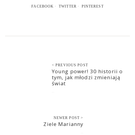
FACEBOOK
TWITTER
PINTEREST
< PREVIOUS POST
Young power! 30 historii o
tym, jak młodzi zmieniają
świat
2020-07-05
NEWER POST >
Ziele Marianny
2020-07-06