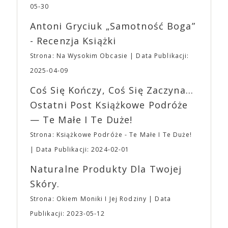
dotyczył jedynie tych, którzy z imprezy wyjść nie
jednego z najbardziej interesujących współczesnych
05-30
mogą lub nie powinni tego robić czyli Gości,
reżyserów, Ariego Astera, z Joaquinem Phoenixem
Wystawców i Obsługi. Na terenie hali nie zabraknie
Antoni Gryciuk „Samotność Boga”
(„Joker”, „Ona”) w swojej najbardziej zaskakującej
Waszych ulubionych Wystawców serwujących
roli. Twórca kultowych „Dziedzictwo. Hereditary” i
- Recenzja Książki
napoje oraz drobne przekąski a przed halą
„Midsommar. W biały dzień” zrealizował najbardziej
planujemy Strefę FoodTrucków. Życzymy Wam
Strona: Na Wysokim Obcasie
Data Publikacji:
osobisty film, który pozwolił mu w pełni podzielić
fantastycznego czasu oczekiwania na nadchodzącą
się z widzami swoimi lękami, wizją świata, a przede
2025-04-09
imprezę. W kwietniu widzimy się po raz kolejny w
wszystkim – swoim unikalnym poczuciem humoru.
EXPO XXI!
Coś Się Kończy, Coś Się Zaczyna...
„Bo się boi” w kinach od 21 kwietnia.
Ostatni Post Książkowe Podróże
— Te Małe I Te Duże!
Strona: Książkowe Podróże - Te Małe I Te Duże!
Data Publikacji: 2024-02-01
Naturalne Produkty Dla Twojej
Skóry.
Strona: Okiem Moniki I Jej Rodziny
Data
Publikacji: 2023-05-12