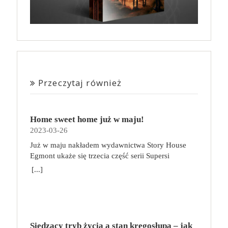
Przeczytaj również
Home sweet home już w maju!
2023-03-26
Już w maju nakładem wydawnictwa Story House
Egmont ukaże się trzecia część serii Supersi
scenarzysty Frederic Maupome. Ten tom nosi tytuł
[...]
Home sweet home. O czym tym razem poczytamy?
Troje dzieci z innej planety – Mat, Lili i Benji – są
obdarzone supermocami i wspomagane przez robota
o imieniu Al. Są rozdarte między chęcią
prowadzenia normalnego życia wśród ludzi a lękiem
Siedzący tryb życia a stan kręgosłupa – jak