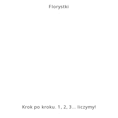
Florystki
2023-03-09
Krok po kroku. 1, 2, 3… liczymy!
2023-03-09