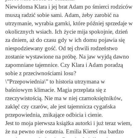
Niewidoma Klara i jej brat Adam po śmierci rodziców
muszą radzić sobie sami. Adam, żeby zarobić na
utrzymanie, wyrabia garnki, które później sprzedaje w
okolicznych wsiach. Ich życie mija spokojnie, dzień
za dniem, aż do czasu gdy w ich domu pojawia się
niespodziewany gość. Od tej chwili rodzeństwo
zostanie wystawione na próbę. Na jaw wyjdą dawno
zapomniane tajemnice. Czy Klara i Adam poradzą
sobie z przeciwnościami losu?
\”Przepowiednia\” to historia utrzymana w
baśniowym klimacie. Magia przeplata się z
rzeczywistością. Nie ma w niej czarnoksiężników,
zaklęć czy czarów, ale jest tajemnicza cygańska
przepowiednia, znikające odbicia i cienie.
Jest to moja pierwsza książka autorki i już teraz wiem,
że na pewno nie ostatnia. Emilia Kiereś ma bardzo