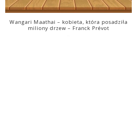
Wangari Maathai – kobieta, która posadziła
miliony drzew – Franck Prévot
2023-03-14