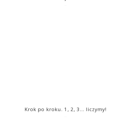
2023-03-09
Krok po kroku. 1, 2, 3… liczymy!
2023-03-09