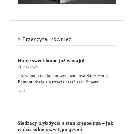
Przeczytaj również
Home sweet home już w maju!
2023-03-26
Już w maju nakładem wydawnictwa Story House
Egmont ukaże się trzecia część serii Supersi
scenarzysty Frederic Maupome. Ten tom nosi tytuł
[...]
Home sweet home. O czym tym razem poczytamy?
Troje dzieci z innej planety – Mat, Lili i Benji – są
obdarzone supermocami i wspomagane przez robota
o imieniu Al. Są rozdarte między chęcią
prowadzenia normalnego życia wśród ludzi a lękiem
Siedzący tryb życia a stan kręgosłupa – jak
przed odkryciem, kim są. W tej serii autorzy
radzić sobie z występującymi
podejmują takie tematy, jak poszukiwanie