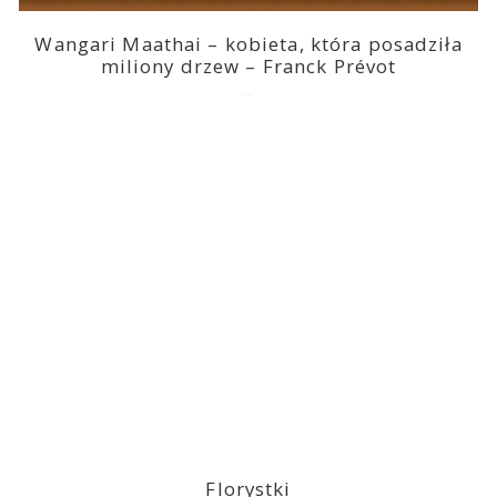
Wangari Maathai – kobieta, która posadziła
miliony drzew – Franck Prévot
2023-03-14
Florystki