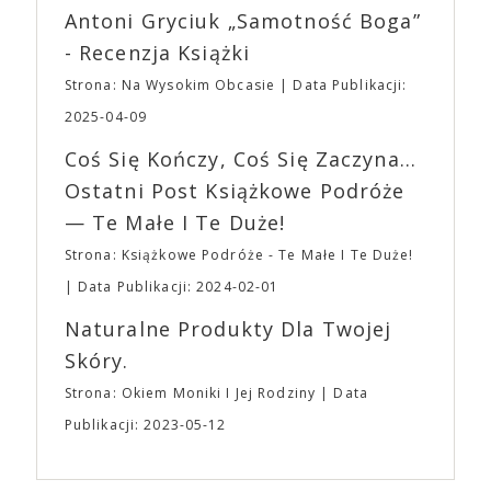
Wystawców i Obsługi. Na terenie hali nie zabraknie
Antoni Gryciuk „Samotność Boga”
(„Joker”, „Ona”) w swojej najbardziej zaskakującej
Waszych ulubionych Wystawców serwujących
roli. Twórca kultowych „Dziedzictwo. Hereditary” i
- Recenzja Książki
napoje oraz drobne przekąski a przed halą
„Midsommar. W biały dzień” zrealizował najbardziej
planujemy Strefę FoodTrucków. Życzymy Wam
Strona: Na Wysokim Obcasie
Data Publikacji:
osobisty film, który pozwolił mu w pełni podzielić
fantastycznego czasu oczekiwania na nadchodzącą
się z widzami swoimi lękami, wizją świata, a przede
2025-04-09
imprezę. W kwietniu widzimy się po raz kolejny w
wszystkim – swoim unikalnym poczuciem humoru.
EXPO XXI!
Coś Się Kończy, Coś Się Zaczyna...
„Bo się boi” w kinach od 21 kwietnia.
Ostatni Post Książkowe Podróże
— Te Małe I Te Duże!
Strona: Książkowe Podróże - Te Małe I Te Duże!
Data Publikacji: 2024-02-01
Naturalne Produkty Dla Twojej
Skóry.
Strona: Okiem Moniki I Jej Rodziny
Data
Publikacji: 2023-05-12