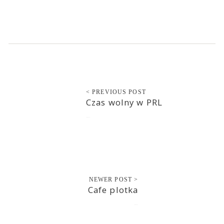
< PREVIOUS POST
Czas wolny w PRL
2020-07-18
NEWER POST >
Cafe plotka
2020-07-19