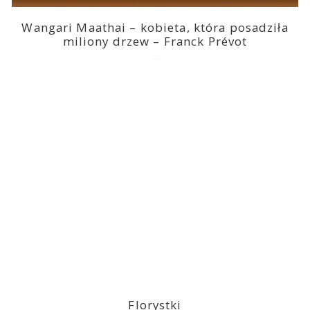
Wangari Maathai – kobieta, która posadziła
miliony drzew – Franck Prévot
2023-03-14
Florystki