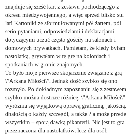
znajduje się sześć kart z zestawu pochodzącego z
okresu międzywojennego, a więc sprzed blisko stu
lat! Kartoniki ze sformułowanymi pół żartem, pół
serio pytaniami, odpowiedziami i deklaracjami
dotyczącymi uczuć często gościły na salonach i
domowych prywatkach. Pamiętam, że kiedy byłam
nastolatką, grywałam w tę grę na koloniach i
spotkaniach w gronie znajomych.
To było moje pierwsze skojarzenie związane z grą
\”Arkana Miłości\”. Jednak dość szybko się ono
rozmyło. Po dokładnym zapoznaniu się z zestawem
szybko można dostrzec różnicę. \”Arkana Miłości\”
wyróżnia się wyjątkową oprawą graficzną, jakością,
dbałością o każdy szczegół, a także ? a może przede
wszystkim – sporą dawką pikanterii. Nie jest to gra
przeznaczona dla nastolatków, lecz dla osób