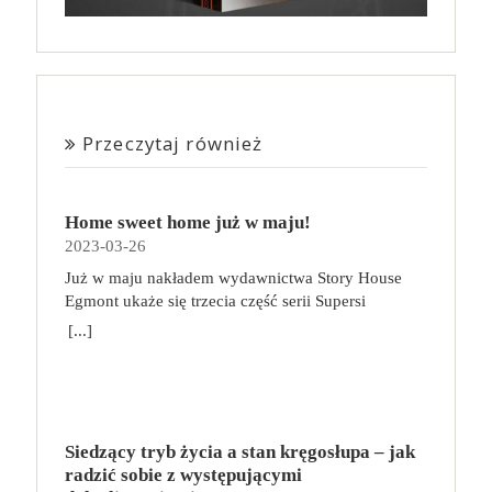
Przeczytaj również
Home sweet home już w maju!
2023-03-26
Już w maju nakładem wydawnictwa Story House
Egmont ukaże się trzecia część serii Supersi
scenarzysty Frederic Maupome. Ten tom nosi tytuł
[...]
Home sweet home. O czym tym razem poczytamy?
Troje dzieci z innej planety – Mat, Lili i Benji – są
obdarzone supermocami i wspomagane przez robota
o imieniu Al. Są rozdarte między chęcią
prowadzenia normalnego życia wśród ludzi a lękiem
Siedzący tryb życia a stan kręgosłupa – jak
przed odkryciem, kim są. W tej serii autorzy
radzić sobie z występującymi
podejmują takie tematy, jak poszukiwanie