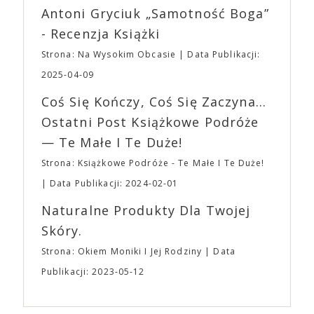
Wystawców i Obsługi. Na terenie hali nie zabraknie
Antoni Gryciuk „Samotność Boga”
(„Joker”, „Ona”) w swojej najbardziej zaskakującej
Waszych ulubionych Wystawców serwujących
roli. Twórca kultowych „Dziedzictwo. Hereditary” i
- Recenzja Książki
napoje oraz drobne przekąski a przed halą
„Midsommar. W biały dzień” zrealizował najbardziej
planujemy Strefę FoodTrucków. Życzymy Wam
Strona: Na Wysokim Obcasie
Data Publikacji:
osobisty film, który pozwolił mu w pełni podzielić
fantastycznego czasu oczekiwania na nadchodzącą
się z widzami swoimi lękami, wizją świata, a przede
2025-04-09
imprezę. W kwietniu widzimy się po raz kolejny w
wszystkim – swoim unikalnym poczuciem humoru.
EXPO XXI!
Coś Się Kończy, Coś Się Zaczyna...
„Bo się boi” w kinach od 21 kwietnia.
Ostatni Post Książkowe Podróże
— Te Małe I Te Duże!
Strona: Książkowe Podróże - Te Małe I Te Duże!
Data Publikacji: 2024-02-01
Naturalne Produkty Dla Twojej
Skóry.
Strona: Okiem Moniki I Jej Rodziny
Data
Publikacji: 2023-05-12