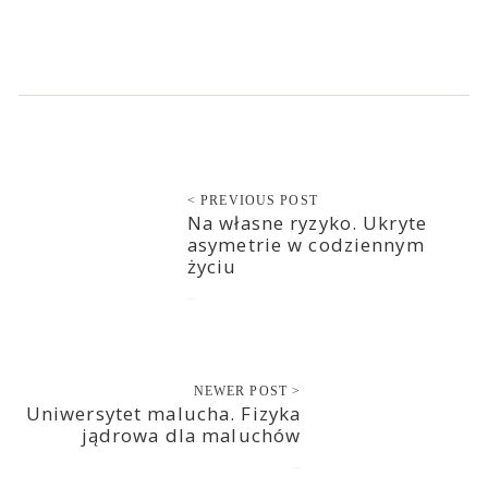
< PREVIOUS POST
Na własne ryzyko. Ukryte
asymetrie w codziennym
życiu
2020-07-27
NEWER POST >
Uniwersytet malucha. Fizyka
jądrowa dla maluchów
2020-07-28