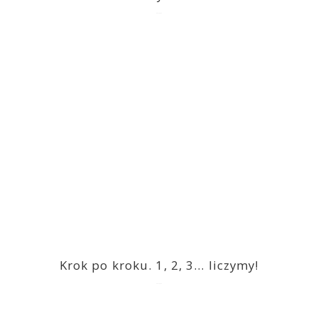
2023-03-09
Krok po kroku. 1, 2, 3… liczymy!
2023-03-09