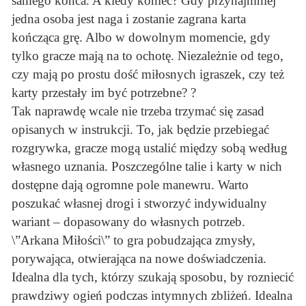
samego końca. A kiedy koniec? Gdy przynajmniej
jedna osoba jest naga i zostanie zagrana karta
kończąca grę. Albo w dowolnym momencie, gdy
tylko gracze mają na to ochotę. Niezależnie od tego,
czy mają po prostu dość miłosnych igraszek, czy też
karty przestały im być potrzebne? ?
Tak naprawdę wcale nie trzeba trzymać się zasad
opisanych w instrukcji. To, jak będzie przebiegać
rozgrywka, gracze mogą ustalić między sobą według
własnego uznania. Poszczególne talie i karty w nich
dostępne dają ogromne pole manewru. Warto
poszukać własnej drogi i stworzyć indywidualny
wariant – dopasowany do własnych potrzeb.
\”Arkana Miłości\” to gra pobudzająca zmysły,
porywająca, otwierająca na nowe doświadczenia.
Idealna dla tych, którzy szukają sposobu, by rozniecić
prawdziwy ogień podczas intymnych zbliżeń. Idealna