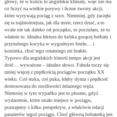
głowy, że w końcu to angielskie klimaty, więc nie ma
co liczyć na wielkie porywy i liczne zwroty akcji,
które wyrywają pociąg z szyn. Niemniej, gdy zaczęła
się ta najistotniejsza, jak dla mnie, rzecz dziać, a to
wcale nie tak daleko od początku, to poczułam, że to
właśnie to. Idealna lektura do kubka gorącej herbaty i
przytulnego kocyka w wygodnym fotelu… i
kominka, choć tego ostatniego mi brakło.
Typowo dla angielskich historii tempo akcji jest
dość… wyważone – idealne słowo. Fabuła toczy się
mniej więcej z prędkością pociągów początku XX
wieku. Coś stuka, coś puka, kłęby dymu i prędkość
dostosowana do możliwości żelaznego węża.
Niemniej w tym wypadku jest to plusem, gdyż
wydarzenie, które miało miejsce w pociągu,
poznajemy z kilku perspektyw, a właściwie relacji
pasażerów tegoż pociągu. Choć główną bohaterką jest