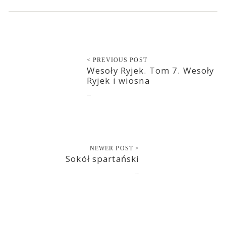
< PREVIOUS POST
Wesoły Ryjek. Tom 7. Wesoły
Ryjek i wiosna
2020-08-08
NEWER POST >
Sokół spartański
2020-08-10