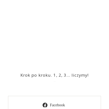
Krok po kroku. 1, 2, 3… liczymy!
2023-03-09
Facebook