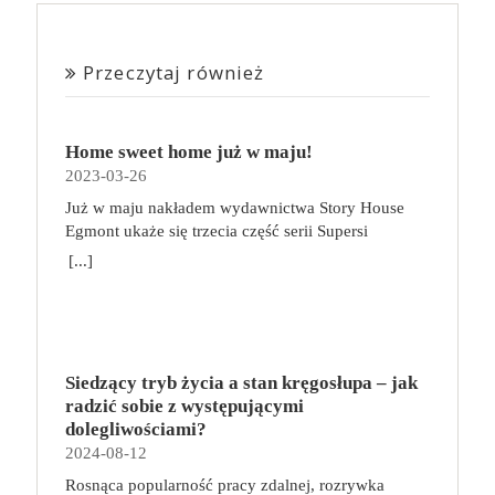
Przeczytaj również
Home sweet home już w maju!
2023-03-26
Już w maju nakładem wydawnictwa Story House
Egmont ukaże się trzecia część serii Supersi
scenarzysty Frederic Maupome. Ten tom nosi tytuł
[...]
Home sweet home. O czym tym razem poczytamy?
Troje dzieci z innej planety – Mat, Lili i Benji – są
obdarzone supermocami i wspomagane przez robota
o imieniu Al. Są rozdarte między chęcią
prowadzenia normalnego życia wśród ludzi a lękiem
Siedzący tryb życia a stan kręgosłupa – jak
przed odkryciem, kim są. W tej serii autorzy
radzić sobie z występującymi
podejmują takie tematy, jak poszukiwanie
dolegliwościami?
tożsamości, rodziny, samotności i odmienności pod
2024-08-12
przykrywką opowieści o superbohaterach. W
Rosnąca popularność pracy zdalnej, rozrywka
trzecim tomie rodzeństwo znalazło się w policyjnym