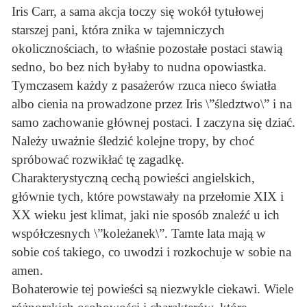
Iris Carr, a sama akcja toczy się wokół tytułowej
starszej pani, która znika w tajemniczych
okolicznościach, to właśnie pozostałe postaci stawią
sedno, bo bez nich byłaby to nudna opowiastka.
Tymczasem każdy z pasażerów rzuca nieco światła
albo cienia na prowadzone przez Iris \”śledztwo\” i na
samo zachowanie głównej postaci. I zaczyna się dziać.
Należy uważnie śledzić kolejne tropy, by choć
spróbować rozwikłać tę zagadkę.
Charakterystyczną cechą powieści angielskich,
głównie tych, które powstawały na przełomie XIX i
XX wieku jest klimat, jaki nie sposób znaleźć u ich
współczesnych \”koleżanek\”. Tamte lata mają w
sobie coś takiego, co uwodzi i rozkochuje w sobie na
amen.
Bohaterowie tej powieści są niezwykle ciekawi. Wiele