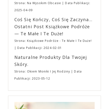
planujemy Strefę FoodTrucków. Życzymy Wam
Strona: Na Wysokim Obcasie
Data Publikacji:
osobisty film, który pozwolił mu w pełni podzielić
fantastycznego czasu oczekiwania na nadchodzącą
się z widzami swoimi lękami, wizją świata, a przede
2025-04-09
imprezę. W kwietniu widzimy się po raz kolejny w
wszystkim – swoim unikalnym poczuciem humoru.
EXPO XXI!
Coś Się Kończy, Coś Się Zaczyna...
„Bo się boi” w kinach od 21 kwietnia.
Ostatni Post Książkowe Podróże
— Te Małe I Te Duże!
Strona: Książkowe Podróże - Te Małe I Te Duże!
Data Publikacji: 2024-02-01
Naturalne Produkty Dla Twojej
Skóry.
Strona: Okiem Moniki I Jej Rodziny
Data
Publikacji: 2023-05-12