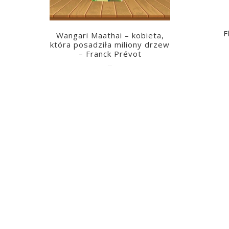
F
Wangari Maathai – kobieta,
która posadziła miliony drzew
– Franck Prévot
2023-03-14