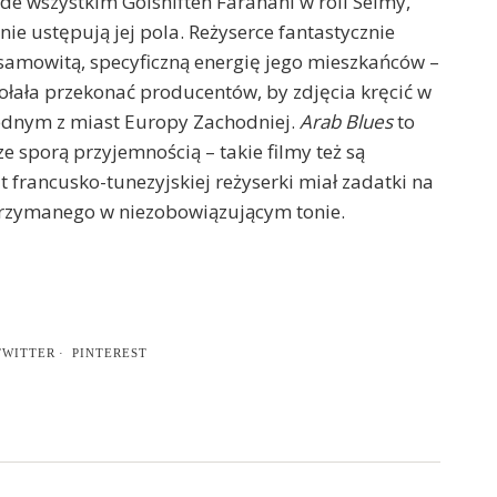
ede wszystkim Golshifteh Farahani w roli Selmy,
ie ustępują jej pola. Reżyserce fantastycznie
esamowitą, specyficzną energię jego mieszkańców –
dołała przekonać producentów, by zdjęcia kręcić w
jednym z miast Europy Zachodniej.
Arab Blues
to
e sporą przyjemnością – takie filmy też są
t francusko-tunezyjskiej reżyserki miał zadatki na
utrzymanego w niezobowiązującym tonie.
TWITTER
PINTEREST