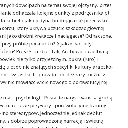
granych dowcipach na temat swojej ojczyzny, przez
lanie odhaczała kolejne punkty z podręcznika pt.
da kobieta jako jedyna buntująca się przeciwko
m sercu, który ukrywa uczucie szkodząc głównej
ani jako drobni krętacze i naciągacze? Odhaczone.
 przy próbie pocałunku? A jakże. Kobiety
jażem? Proszę bardzo. Tak, Arabowie uwielbiają
owiek nie tylko przyjezdnym, bukra (juro) i
zję u osób nie znających specyfiki kultury arabsko-
mi – wszystko to prawda, ale ileż razy można z
ywy nie mówiące wiele nowego o porewolucyjnej
nie ma… psychologii. Postacie narysowane są grubą
tzw. narodowe przywary i porewolucyjne traumy
no stereotypów. Jednocześnie jednak debiut
ny, z dobrze poprowadzoną narracją i świetną