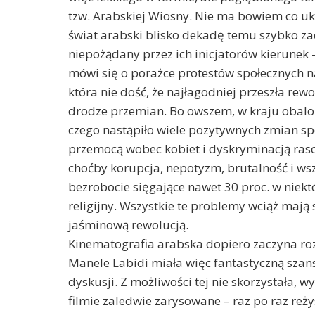
tzw. Arabskiej Wiosny. Nie ma bowiem co ukr
świat arabski blisko dekadę temu szybko zac
niepożądany przez ich inicjatorów kierunek –
mówi się o porażce protestów społecznych na
która nie dość, że najłagodniej przeszła rew
drodze przemian. Bo owszem, w kraju obalo
czego nastąpiło wiele pozytywnych zmian spo
przemocą wobec kobiet i dyskryminacją raso
choćby korupcja, nepotyzm, brutalność i ws
bezrobocie sięgające nawet 30 proc. w niek
religijny. Wszystkie te problemy wciąż mają s
jaśminową rewolucją.
Kinematografia arabska dopiero zaczyna roz
Manele Labidi miała więc fantastyczną szansę
dyskusji. Z możliwości tej nie skorzystała, 
filmie zaledwie zarysowane – raz po raz reż