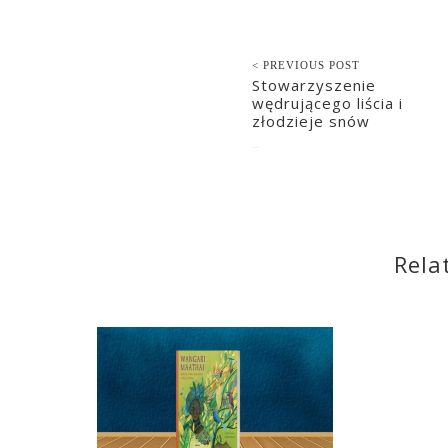
< PREVIOUS POST
Stowarzyszenie
wędrującego liścia i
złodzieje snów
2020-08-18
Rela