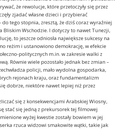
ywać, że rewolucje, które przetoczyły się przez
zęły zjadać własne dzieci i przybierać
 do tego stopnia, zresztą, że dziś coraz wyraźniej
 Bliskim Wschodzie. I dotyczy to nawet Tunezji,
olucję, to jeszcze odniosła największe sukcesy na
no reżim i ustanowiono demokrację, w efekcie
łeczno-politycznych m.in. w zakresie walki z
wą. Równie wiele pozostało jednak bez zmian –
zechwładza policji, mało wydolna gospodarka,
tórych rejonach kraju, oraz fundamentalizm
ię dobrze, niektóre nawet lepiej niż przez
liczać się z konsekwencjami Arabskiej Wiosny,
 stać się jedną z prekursorek tej filmowej
wymienione wyżej kwestie zostały bowiem w jej
yserka rzuca widzowi smakowite wątki, takie jak