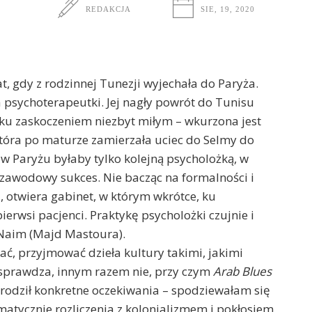
REDAKCJA
SIE, 19, 2020
at, gdy z rodzinnej Tunezji wyjechała do Paryża.
 psychoterapeutki. Jej nagły powrót do Tunisu
tku zaskoczeniem niezbyt miłym – wkurzona jest
która po maturze zamierzała uciec do Selmy do
 w Paryżu byłaby tylko kolejną psycholożką, w
zawodowy sukces. Nie bacząc na formalności i
 otwiera gabinet, w którym wkrótce, ku
erwsi pacjenci. Praktykę psycholożki czujnie i
t Naim (Majd Mastoura).
iać, przyjmować dzieła kultury takimi, jakimi
ę sprawdza, innym razem nie, przy czym
Arab Blues
u rodził konkretne oczekiwania – spodziewałam się
matycznie rozliczenia z kolonializmem i pokłosiem