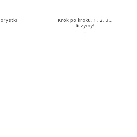
lorystki
Krok po kroku. 1, 2, 3…
liczymy!
2023-03-09
2023-03-09