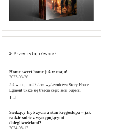
Przeczytaj również
Home sweet home już w maju!
2023-03-26
Już w maju nakładem wydawnictwa Story House
Egmont ukaże się trzecia część serii Supersi
scenarzysty Frederic Maupome. Ten tom nosi tytuł
[...]
Home sweet home. O czym tym razem poczytamy?
Troje dzieci z innej planety – Mat, Lili i Benji – są
Siedzący tryb życia a stan kręgosłupa – jak
obdarzone supermocami i wspomagane przez
radzić sobie z występującymi
robota o imieniu Al. Są rozdarte między chęcią
dolegliwościami?
prowadzenia normalnego życia wśród ludzi a
2024-08-12
lękiem przed odkryciem, kim są. W tej serii