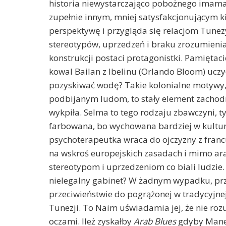
historia niewystarczająco pobożnego imama,
zupełnie innym, mniej satysfakcjonującym k
perspektywę i przygląda się relacjom Tune
stereotypów, uprzedzeń i braku zrozumienia. 
konstrukcji postaci protagonistki. Pamiętaci
kowal Bailan z Ibelinu (Orlando Bloom) uczy
pozyskiwać wodę? Takie kolonialne motywy, 
podbijanym ludom, to stały element zachod
wykpiła. Selma to tego rodzaju zbawczyni, ty
farbowana, bo wychowana bardziej w kultur
psychoterapeutka wraca do ojczyzny z franc
na wskroś europejskich zasadach i mimo a
stereotypom i uprzedzeniom co biali ludzie.
nielegalny gabinet? W żadnym wypadku, prz
przeciwieństwie do pogrążonej w tradycyjnej
Tunezji. To Naim uświadamia jej, że nie rozu
oczami. Ileż zyskałby
Arab Blues
gdyby Manel