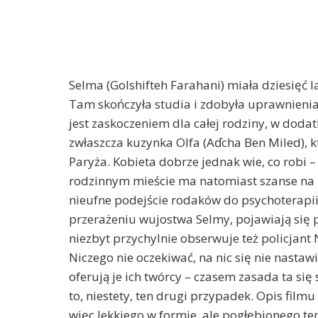
Selma (Golshifteh Farahani) miała dziesięć l
Tam skończyła studia i zdobyła uprawnienia
jest zaskoczeniem dla całej rodziny, w doda
zwłaszcza kuzynka Olfa (Aďcha Ben Miled), 
Paryża. Kobieta dobrze jednak wie, co robi –
rodzinnym mieście ma natomiast szanse na 
nieufne podejście rodaków do psychoterapii,
przerażeniu wujostwa Selmy, pojawiają się pi
niezbyt przychylnie obserwuje też policjan
Niczego nie oczekiwać, na nic się nie nastaw
oferują je ich twórcy – czasem zasada ta si
to, niestety, ten drugi przypadek. Opis film
więc lekkiego w formie, ale pogłębionego te