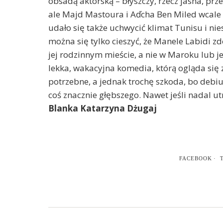
obsadą aktorską – błyszczy, rzecz jasna, prz
ale Majd Mastoura i Aďcha Ben Miled wcale n
udało się także uchwycić klimat Tunisu i ni
można się tylko cieszyć, że Manele Labidi z
jej rodzinnym mieście, a nie w Maroku lub 
lekka, wakacyjna komedia, którą ogląda się z
potrzebne, a jednak trochę szkoda, bo debiu
coś znacznie głębszego. Nawet jeśli nadal 
Blanka Katarzyna Dżugaj
FACEBOOK