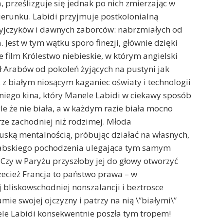
 prześlizguje się jednak po nich zmierzając w
ierunku. Labidi przyjmuje postkolonialną
zyjczyków i dawnych zaborców: nabrzmiałych od
Jest w tym wątku sporo finezji, głównie dzięki
e film Królestwo niebieskie, w którym angielski
ł Arabów od pokoleń żyjących na pustyni jak
z białym niosącym kaganiec oświaty i technologii
niego kina, który Manele Labidi w ciekawy sposób
le że nie biała, a w każdym razie biała mocno
ze zachodniej niż rodzimej. Młoda
uską mentalnością, próbując działać na własnych,
rabskiego pochodzenia ulegająca tym samym
 Czy w Paryżu przyszłoby jej do głowy otworzyć
ecież Francja to państwo prawa – w
 bliskowschodniej nonszalancji i beztrosce
mie swojej ojczyzny i patrzy na nią \”białymi\”
e Labidi konsekwentnie poszła tym tropem!