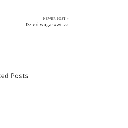
NEWER POST >
Dzień wagarowicza
2020-08-19
ted Posts