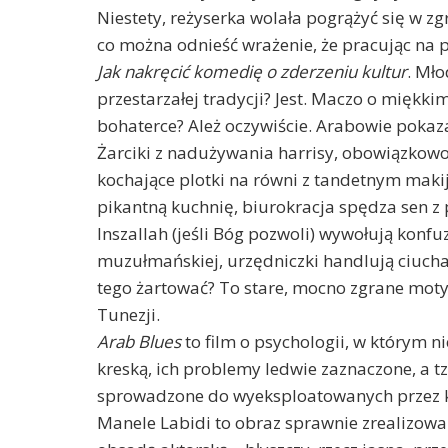
Niestety, reżyserka wolała pogrążyć się w z
co można odnieść wrażenie, że pracując na p
Jak nakręcić komedię o zderzeniu kultur
. Mło
przestarzałej tradycji? Jest. Maczo o miękki
bohaterce? Ależ oczywiście. Arabowie pokaz
Żarciki z nadużywania harrisy, obowiązkowo
kochające plotki na równi z tandetnym maki
pikantną kuchnię, biurokracja spędza sen z p
Inszallah (jeśli Bóg pozwoli) wywołują konfu
muzułmańskiej, urzędniczki handlują ciucha
tego żartować? To stare, mocno zgrane mot
Tunezji.
Arab Blues
to film o psychologii, w którym 
kreską, ich problemy ledwie zaznaczone, a 
sprowadzone do wyeksploatowanych przez ki
Manele Labidi to obraz sprawnie zrealizowa