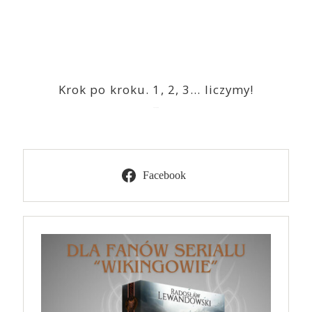
Krok po kroku. 1, 2, 3… liczymy!
2023-03-09
Facebook