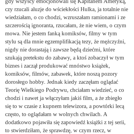
gdy wszyscy emocjonowali się Kapitanem Ameryką,
czy rzucali aluzje do wściekłości Hulka, ja totalnie nie
wiedziałam, o co chodzi, wzruszałam ramionami i ze
szczerością ignoranta, rzucałam, że nie wiem, o czym
mowa. Nie jestem fanką komiksów, filmy w tym
stylu są dla mnie egzemplifikacją tezy, że mężczyźni,
nigdy nie dorastają i zawsze będą dziećmi, które
szukają pretekstu do zabawy, a ktoś zobaczył w tym
biznes i zaczął produkować mnóstwo książek,
komiksów, filmów, zabawek, które noszą pozory
dorosłego hobby. Jednak kiedy zaczęłam oglądać
Teorię Wielkiego Podrywu, chciałam wiedzieć, o co
chodzi i nawet ja włączyłam jakiś film, a że zbiegło
się to w czasie z kupnem telewizora, a powtórki lecą
często, to oglądałam w wolnych chwilach. A
dodatkowo pojawiła się zapowiedź książki z tej serii,
to stwierdziłam, że sprawdzę, w czym rzecz, w