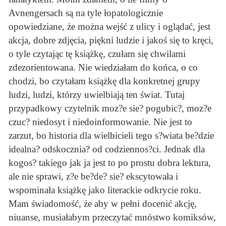
Avnengersach są na tyle łopatologicznie
opowiedziane, że można wejść z ulicy i oglądać, jest
akcja, dobre zdjęcia, piękni ludzie i jakoś się to kręci,
o tyle czytając tę książkę, czułam się chwilami
zdezorientowana. Nie wiedziałam do końca, o co
chodzi, bo czytałam książkę dla konkretnej grupy
ludzi, ludzi, którzy uwielbiają ten świat. Tutaj
przypadkowy czytelnik moz?e sie? pogubic?, moz?e
czuc? niedosyt i niedoinformowanie. Nie jest to
zarzut, bo historia dla wielbicieli tego s?wiata be?dzie
idealna? odskocznia? od codziennos?ci. Jednak dla
kogos? takiego jak ja jest to po prostu dobra lektura,
ale nie sprawi, z?e be?de? sie? ekscytowała i
wspominała książkę jako literackie odkrycie roku.
Mam świadomość, że aby w pełni docenić akcję,
niuanse, musiałabym przeczytać mnóstwo komiksów,