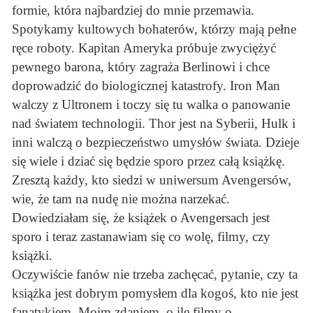
formie, która najbardziej do mnie przemawia.
Spotykamy kultowych bohaterów, którzy mają pełne
ręce roboty. Kapitan Ameryka próbuje zwyciężyć
pewnego barona, który zagraża Berlinowi i chce
doprowadzić do biologicznej katastrofy. Iron Man
walczy z Ultronem i toczy się tu walka o panowanie
nad światem technologii. Thor jest na Syberii, Hulk i
inni walczą o bezpieczeństwo umysłów świata. Dzieje
się wiele i dziać się będzie sporo przez całą książkę.
Zresztą każdy, kto siedzi w uniwersum Avengersów,
wie, że tam na nudę nie można narzekać.
Dowiedziałam się, że książek o Avengersach jest
sporo i teraz zastanawiam się co wolę, filmy, czy
książki.
Oczywiście fanów nie trzeba zachęcać, pytanie, czy ta
książka jest dobrym pomysłem dla kogoś, kto nie jest
fanatykiem. Moim zdaniem, o ile filmy o