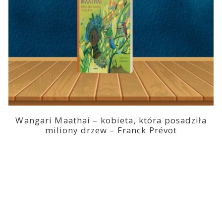
Wangari Maathai – kobieta, która posadziła
miliony drzew – Franck Prévot
2023-03-14