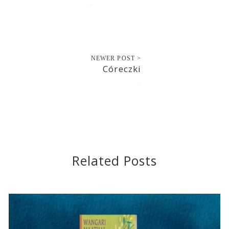
2020-08-24
NEWER POST >
Córeczki
2020-08-26
Related Posts