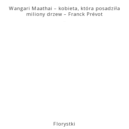
Wangari Maathai – kobieta, która posadziła
miliony drzew – Franck Prévot
2023-03-14
Florystki