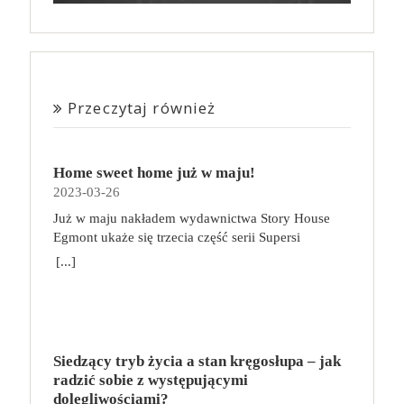
Przeczytaj również
Home sweet home już w maju!
2023-03-26
Już w maju nakładem wydawnictwa Story House
Egmont ukaże się trzecia część serii Supersi
scenarzysty Frederic Maupome. Ten tom nosi tytuł
[...]
Home sweet home. O czym tym razem poczytamy?
Troje dzieci z innej planety – Mat, Lili i Benji – są
obdarzone supermocami i wspomagane przez robota
o imieniu Al. Są rozdarte między chęcią
prowadzenia normalnego życia wśród ludzi a lękiem
Siedzący tryb życia a stan kręgosłupa – jak
przed odkryciem, kim są. W tej serii autorzy
radzić sobie z występującymi
podejmują takie tematy, jak poszukiwanie
dolegliwościami?