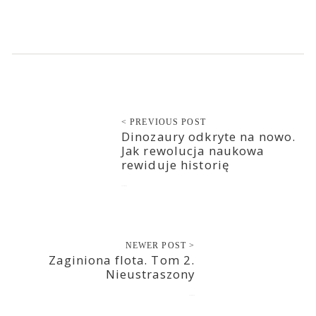
< PREVIOUS POST
Dinozaury odkryte na nowo.
Jak rewolucja naukowa
rewiduje historię
2020-08-29
NEWER POST >
Zaginiona flota. Tom 2.
Nieustraszony
2020-08-30