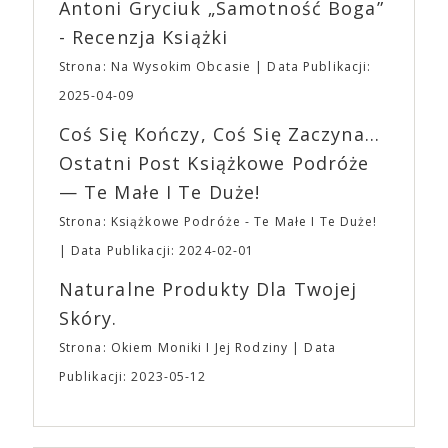
Wystawców i Obsługi. Na terenie hali nie zabraknie
Antoni Gryciuk „Samotność Boga”
(„Joker”, „Ona”) w swojej najbardziej zaskakującej
Waszych ulubionych Wystawców serwujących
roli. Twórca kultowych „Dziedzictwo. Hereditary” i
- Recenzja Książki
napoje oraz drobne przekąski a przed halą
„Midsommar. W biały dzień” zrealizował najbardziej
planujemy Strefę FoodTrucków. Życzymy Wam
Strona: Na Wysokim Obcasie
Data Publikacji:
osobisty film, który pozwolił mu w pełni podzielić
fantastycznego czasu oczekiwania na nadchodzącą
się z widzami swoimi lękami, wizją świata, a przede
2025-04-09
imprezę. W kwietniu widzimy się po raz kolejny w
wszystkim – swoim unikalnym poczuciem humoru.
EXPO XXI!
Coś Się Kończy, Coś Się Zaczyna...
„Bo się boi” w kinach od 21 kwietnia.
Ostatni Post Książkowe Podróże
— Te Małe I Te Duże!
Strona: Książkowe Podróże - Te Małe I Te Duże!
Data Publikacji: 2024-02-01
Naturalne Produkty Dla Twojej
Skóry.
Strona: Okiem Moniki I Jej Rodziny
Data
Publikacji: 2023-05-12