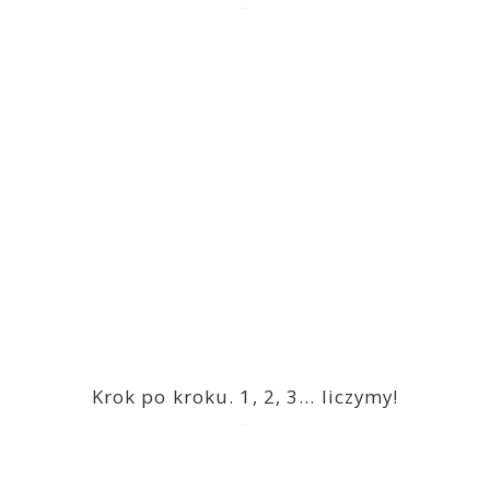
2023-03-09
Krok po kroku. 1, 2, 3… liczymy!
2023-03-09