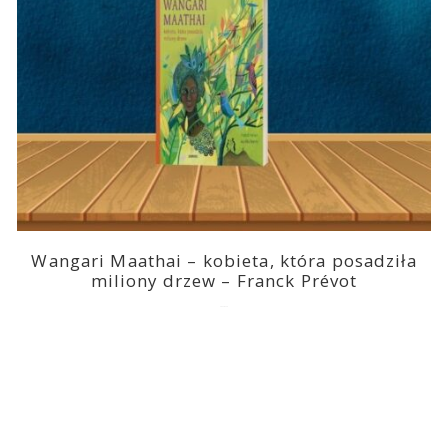
Wangari Maathai – kobieta, która posadziła
miliony drzew – Franck Prévot
2023-03-14