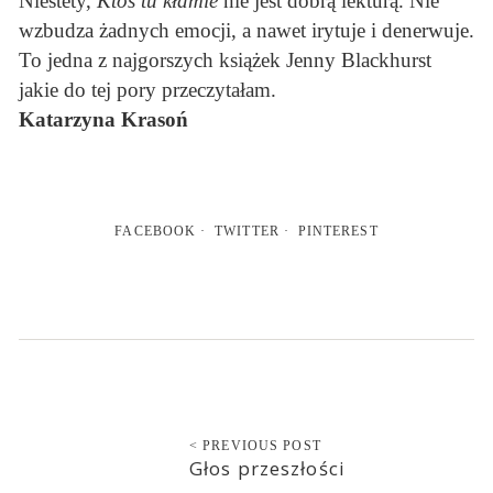
Niestety,
Ktoś tu kłamie
nie jest dobrą lekturą. Nie
wzbudza żadnych emocji, a nawet irytuje i denerwuje.
To jedna z najgorszych książek Jenny Blackhurst
jakie do tej pory przeczytałam.
Katarzyna Krasoń
FACEBOOK
TWITTER
PINTEREST
< PREVIOUS POST
Głos przeszłości