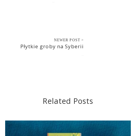
2020-09-04
NEWER POST >
Płytkie groby na Syberii
2020-09-04
Related Posts