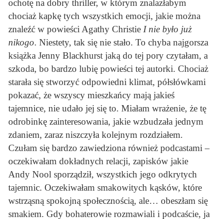
ochotę na dobry thriller, w którym znalazłabym
chociaż kapkę tych wszystkich emocji, jakie można
znaleźć w powieści Agathy Christie
I nie było już
nikogo
. Niestety, tak się nie stało. To chyba najgorsza
książka Jenny Blackhurst jaką do tej pory czytałam, a
szkoda, bo bardzo lubię powieści tej autorki. Chociaż
starała się stworzyć odpowiedni klimat, półsłówkami
pokazać, że wszyscy mieszkańcy mają jakieś
tajemnice, nie udało jej się to. Miałam wrażenie, że tę
odrobinkę zainteresowania, jakie wzbudzała jednym
zdaniem, zaraz niszczyła kolejnym rozdziałem.
Czułam się bardzo zawiedziona również podcastami –
oczekiwałam dokładnych relacji, zapisków jakie
Andy Nool sporządził, wszystkich jego odkrytych
tajemnic. Oczekiwałam smakowitych kąsków, które
wstrząsną spokojną społecznością, ale… obeszłam się
smakiem. Gdy bohaterowie rozmawiali i podcaście, ja