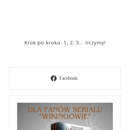
Krok po kroku. 1, 2, 3… liczymy!
2023-03-09
Facebook