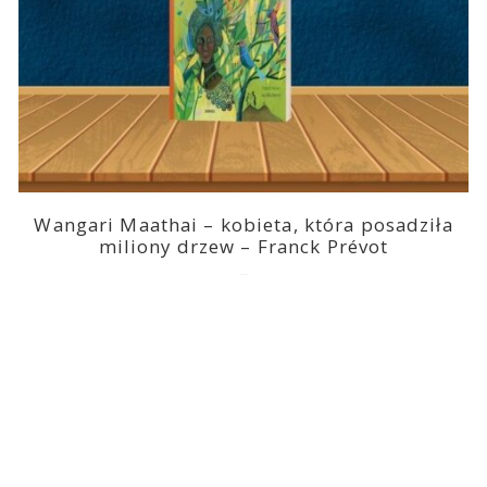
Wangari Maathai – kobieta, która posadziła
miliony drzew – Franck Prévot
2023-03-14