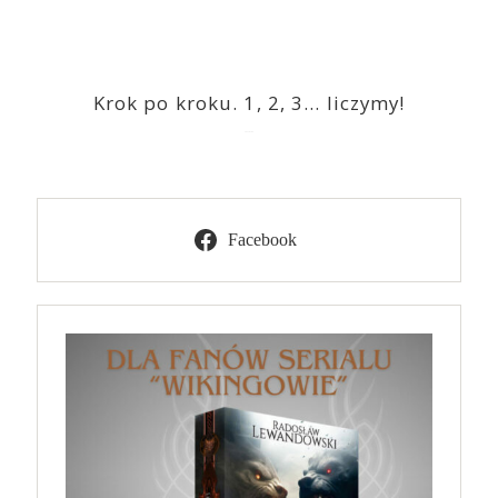
Krok po kroku. 1, 2, 3… liczymy!
2023-03-09
Facebook