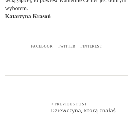
wciągającej, to powieść Katherine Center jest dobrym
wyborem.
Katarzyna Krasoń
FACEBOOK
TWITTER
PINTEREST
< PREVIOUS POST
Dziewczyna, którą znałaś
2020-09-06