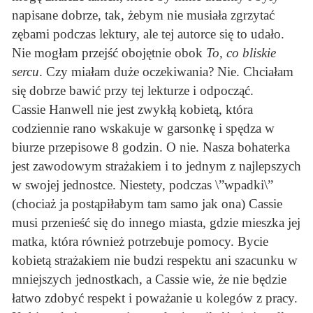
napisane dobrze, tak, żebym nie musiała zgrzytać
zębami podczas lektury, ale tej autorce się to udało.
Nie mogłam przejść obojętnie obok
To, co bliskie
sercu
. Czy miałam duże oczekiwania? Nie. Chciałam
się dobrze bawić przy tej lekturze i odpocząć.
Cassie Hanwell nie jest zwykłą kobietą, która
codziennie rano wskakuje w garsonkę i spędza w
biurze przepisowe 8 godzin. O nie. Nasza bohaterka
jest zawodowym strażakiem i to jednym z najlepszych
w swojej jednostce. Niestety, podczas \”wpadki\”
(chociaż ja postąpiłabym tam samo jak ona) Cassie
musi przenieść się do innego miasta, gdzie mieszka jej
matka, która również potrzebuje pomocy. Bycie
kobietą strażakiem nie budzi respektu ani szacunku w
mniejszych jednostkach, a Cassie wie, że nie będzie
łatwo zdobyć respekt i poważanie u kolegów z pracy.