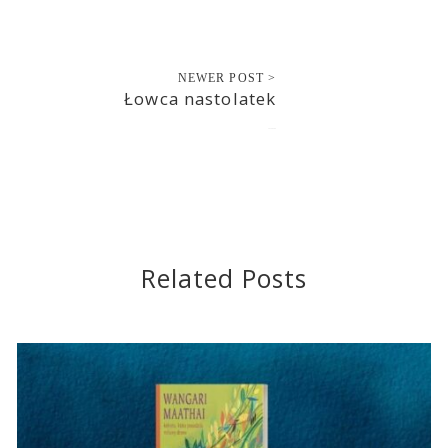
NEWER POST >
Łowca nastolatek
2020-09-08
Related Posts