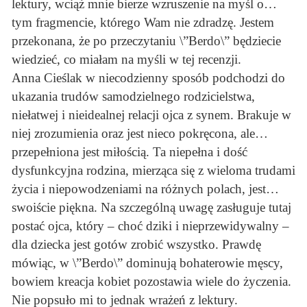
lektury, wciąż mnie bierze wzruszenie na myśl o…
tym fragmencie, którego Wam nie zdradzę. Jestem
przekonana, że po przeczytaniu \”Berdo\” będziecie
wiedzieć, co miałam na myśli w tej recenzji.
Anna Cieślak w niecodzienny sposób podchodzi do
ukazania trudów samodzielnego rodzicielstwa,
niełatwej i nieidealnej relacji ojca z synem. Brakuje w
niej zrozumienia oraz jest nieco pokręcona, ale…
przepełniona jest miłością. Ta niepełna i dość
dysfunkcyjna rodzina, mierząca się z wieloma trudami
życia i niepowodzeniami na różnych polach, jest…
swoiście piękna. Na szczególną uwagę zasługuje tutaj
postać ojca, który – choć dziki i nieprzewidywalny –
dla dziecka jest gotów zrobić wszystko. Prawdę
mówiąc, w \”Berdo\” dominują bohaterowie męscy,
bowiem kreacja kobiet pozostawia wiele do życzenia.
Nie popsuło mi to jednak wrażeń z lektury.