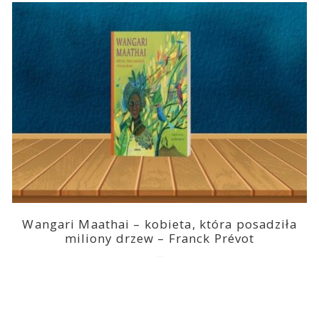
Wangari Maathai – kobieta, która posadziła
miliony drzew – Franck Prévot
2023-03-14