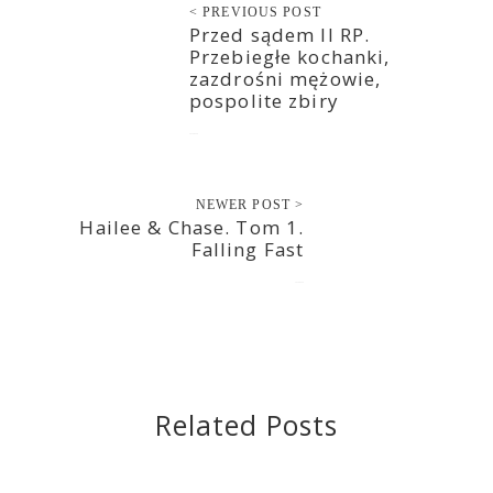
< PREVIOUS POST
Przed sądem II RP.
Przebiegłe kochanki,
zazdrośni mężowie,
pospolite zbiry
2020-09-26
NEWER POST >
Hailee & Chase. Tom 1.
Falling Fast
2020-09-26
Related Posts