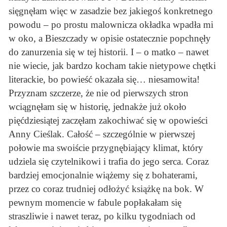
sięgnęłam więc w zasadzie bez jakiegoś konkretnego
powodu – po prostu malownicza okładka wpadła mi
w oko, a Bieszczady w opisie ostatecznie popchnęły
do zanurzenia się w tej historii. I – o matko – nawet
nie wiecie, jak bardzo kocham takie nietypowe chętki
literackie, bo powieść okazała się… niesamowita!
Przyznam szczerze, że nie od pierwszych stron
wciągnęłam się w historię, jednakże już około
pięćdziesiątej zaczęłam zakochiwać się w opowieści
Anny Cieślak. Całość – szczególnie w pierwszej
połowie ma swoiście przygnębiający klimat, który
udziela się czytelnikowi i trafia do jego serca. Coraz
bardziej emocjonalnie wiążemy się z bohaterami,
przez co coraz trudniej odłożyć książkę na bok. W
pewnym momencie w fabule popłakałam się
straszliwie i nawet teraz, po kilku tygodniach od