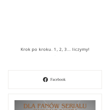
Krok po kroku. 1, 2, 3… liczymy!
2023-03-09
Facebook