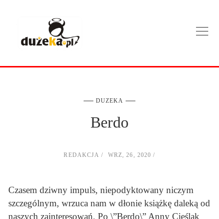
DUZEKA
Berdo
REDAKCJA
WRZ, 26, 2020
Czasem dziwny impuls, niepodyktowany niczym
szczególnym, wrzuca nam w dłonie książkę daleką od
naszych zainteresowań. Po \”Berdo\” Anny Cieślak