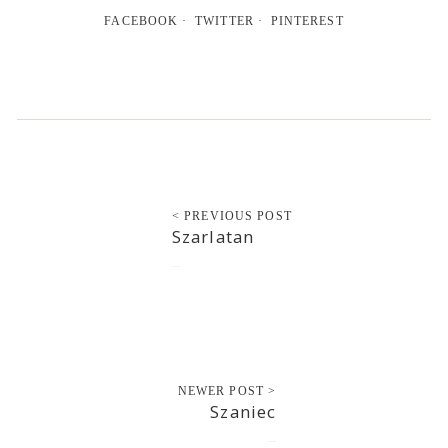
FACEBOOK
TWITTER
PINTEREST
< PREVIOUS POST
Szarlatan
2020-10-09
NEWER POST >
Szaniec
2020-10-09