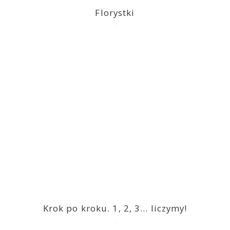
Florystki
2023-03-09
Krok po kroku. 1, 2, 3… liczymy!
2023-03-09