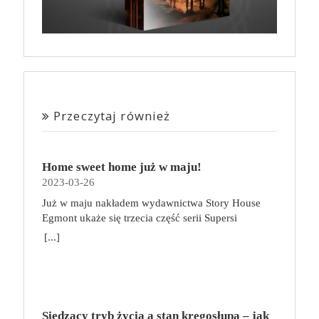
Przeczytaj również
Home sweet home już w maju!
2023-03-26
Już w maju nakładem wydawnictwa Story House
Egmont ukaże się trzecia część serii Supersi
scenarzysty Frederic Maupome. Ten tom nosi tytuł
[...]
Home sweet home. O czym tym razem poczytamy?
Troje dzieci z innej planety – Mat, Lili i Benji – są
obdarzone supermocami i wspomagane przez robota
o imieniu Al. Są rozdarte między chęcią
prowadzenia normalnego życia wśród ludzi a lękiem
Siedzący tryb życia a stan kręgosłupa – jak