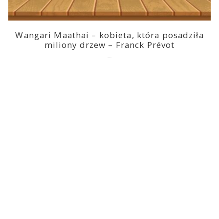
Wangari Maathai – kobieta, która posadziła
miliony drzew – Franck Prévot
2023-03-14