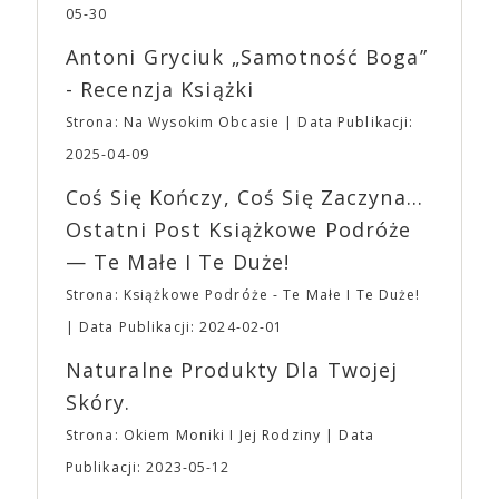
dotyczył jedynie tych, którzy z imprezy wyjść nie
jednego z najbardziej interesujących współczesnych
05-30
mogą lub nie powinni tego robić czyli Gości,
reżyserów, Ariego Astera, z Joaquinem Phoenixem
Wystawców i Obsługi. Na terenie hali nie zabraknie
Antoni Gryciuk „Samotność Boga”
(„Joker”, „Ona”) w swojej najbardziej zaskakującej
Waszych ulubionych Wystawców serwujących
roli. Twórca kultowych „Dziedzictwo. Hereditary” i
- Recenzja Książki
napoje oraz drobne przekąski a przed halą
„Midsommar. W biały dzień” zrealizował najbardziej
planujemy Strefę FoodTrucków. Życzymy Wam
Strona: Na Wysokim Obcasie
Data Publikacji:
osobisty film, który pozwolił mu w pełni podzielić
fantastycznego czasu oczekiwania na nadchodzącą
się z widzami swoimi lękami, wizją świata, a przede
2025-04-09
imprezę. W kwietniu widzimy się po raz kolejny w
wszystkim – swoim unikalnym poczuciem humoru.
EXPO XXI!
Coś Się Kończy, Coś Się Zaczyna...
„Bo się boi” w kinach od 21 kwietnia.
Ostatni Post Książkowe Podróże
— Te Małe I Te Duże!
Strona: Książkowe Podróże - Te Małe I Te Duże!
Data Publikacji: 2024-02-01
Naturalne Produkty Dla Twojej
Skóry.
Strona: Okiem Moniki I Jej Rodziny
Data
Publikacji: 2023-05-12