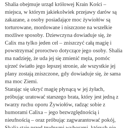
Shalia obejmuje urząd królowej Krain Kości –
miejsca, w którym jakiekolwiek przejawy darów są
zakazane, a osoby posiadające moc żywiołów są
torturowane, mordowane i niszczone na wszelkie
możliwe sposoby. Dziewczyna dowiaduje się, że
Calix ma tylko jeden cel – zniszczyć całą magię i
powstrzymać proroctwo dotyczące jego osoby. Shalia
ma nadzieję, że uda jej się zmienić męża, pomóc
ujrzeć światło jego lepszej stronie, ale wszystkie jej
plany zostają zniszczone, gdy dowiaduje się, że sama
ma moc Ziemi.
Starając się ukryć magię płynącą w jej żyłach,
próbując uratować starszego brata, który jest jedną z
twarzy ruchu oporu Żywiołów, radząc sobie z
humorami Calixa – jego bezwzględnością i
nieufnością – oraz próbując zagwarantować pokój,
Shalia staje przed trudnymi wyborami, których nie