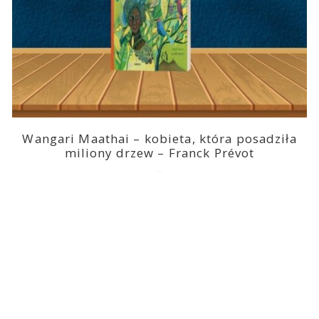
Wangari Maathai – kobieta, która posadziła
miliony drzew – Franck Prévot
2023-03-14