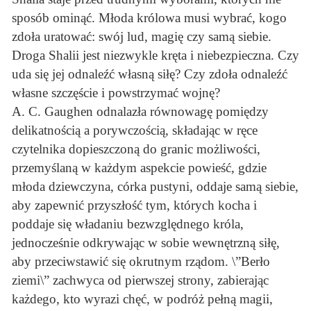
sposób ominąć. Młoda królowa musi wybrać, kogo
zdoła uratować: swój lud, magię czy samą siebie.
Droga Shalii jest niezwykle kręta i niebezpieczna. Czy
uda się jej odnaleźć własną siłę? Czy zdoła odnaleźć
własne szczęście i powstrzymać wojnę?
A. C. Gaughen odnalazła równowagę pomiędzy
delikatnością a porywczością, składając w ręce
czytelnika dopieszczoną do granic możliwości,
przemyślaną w każdym aspekcie powieść, gdzie
młoda dziewczyna, córka pustyni, oddaje samą siebie,
aby zapewnić przyszłość tym, których kocha i
poddaje się władaniu bezwzględnego króla,
jednocześnie odkrywając w sobie wewnętrzną siłę,
aby przeciwstawić się okrutnym rządom. \”Berło
ziemi\” zachwyca od pierwszej strony, zabierając
każdego, kto wyrazi chęć, w podróż pełną magii,