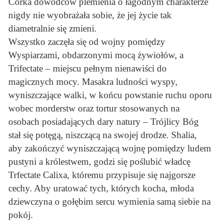
Córka dowódców plemienia o łagodnym charakterze
nigdy nie wyobrażała sobie, że jej życie tak
diametralnie się zmieni.
Wszystko zaczęła się od wojny pomiędzy
Wyspiarzami, obdarzonymi mocą żywiołów, a
Trifectate – miejscu pełnym nienawiści do
magicznych mocy. Masakra ludności wyspy,
wyniszczające walki, w końcu powstanie ruchu oporu
wobec morderstw oraz tortur stosowanych na
osobach posiadających dary natury – Trójlicy Bóg
stał się potęgą, niszczącą na swojej drodze. Shalia,
aby zakończyć wyniszczającą wojnę pomiędzy ludem
pustyni a królestwem, godzi się poślubić władcę
Trfectate Calixa, któremu przypisuje się najgorsze
cechy. Aby uratować tych, których kocha, młoda
dziewczyna o gołębim sercu wymienia samą siebie na
pokój.