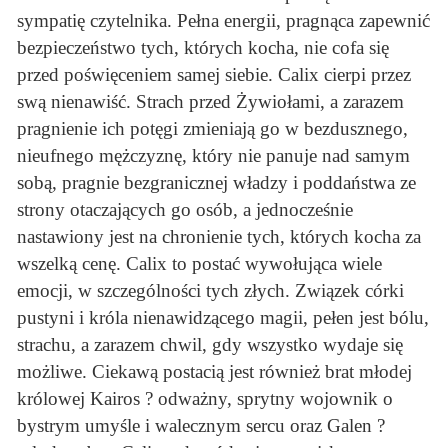
sympatię czytelnika. Pełna energii, pragnąca zapewnić
bezpieczeństwo tych, których kocha, nie cofa się
przed poświęceniem samej siebie. Calix cierpi przez
swą nienawiść. Strach przed Żywiołami, a zarazem
pragnienie ich potęgi zmieniają go w bezdusznego,
nieufnego mężczyznę, który nie panuje nad samym
sobą, pragnie bezgranicznej władzy i poddaństwa ze
strony otaczających go osób, a jednocześnie
nastawiony jest na chronienie tych, których kocha za
wszelką cenę. Calix to postać wywołująca wiele
emocji, w szczególności tych złych. Związek córki
pustyni i króla nienawidzącego magii, pełen jest bólu,
strachu, a zarazem chwil, gdy wszystko wydaje się
możliwe. Ciekawą postacią jest również brat młodej
królowej Kairos ? odważny, sprytny wojownik o
bystrym umyśle i walecznym sercu oraz Galen ?