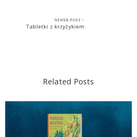
2020-10-12
NEWER POST >
Tabletki z krzyżykiem
2020-10-13
Related Posts