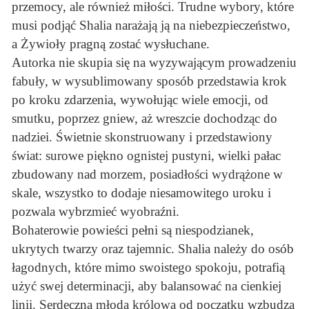
przemocy, ale również miłości. Trudne wybory, które
musi podjąć Shalia narażają ją na niebezpieczeństwo,
a Żywioły pragną zostać wysłuchane.
Autorka nie skupia się na wyzywającym prowadzeniu
fabuły, w wysublimowany sposób przedstawia krok
po kroku zdarzenia, wywołując wiele emocji, od
smutku, poprzez gniew, aż wreszcie dochodząc do
nadziei. Świetnie skonstruowany i przedstawiony
świat: surowe piękno ognistej pustyni, wielki pałac
zbudowany nad morzem, posiadłości wydrążone w
skale, wszystko to dodaje niesamowitego uroku i
pozwala wybrzmieć wyobraźni.
Bohaterowie powieści pełni są niespodzianek,
ukrytych twarzy oraz tajemnic. Shalia należy do osób
łagodnych, które mimo swoistego spokoju, potrafią
użyć swej determinacji, aby balansować na cienkiej
linii. Serdeczna młoda królowa od początku wzbudza