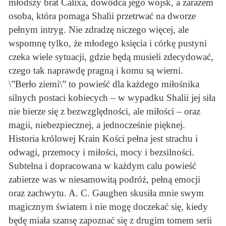
młodszy brat Calixa, dowódca jego wojsk, a zarazem
osoba, która pomaga Shalii przetrwać na dworze
pełnym intryg. Nie zdradzę niczego więcej, ale
wspomnę tylko, że młodego księcia i córkę pustyni
czeka wiele sytuacji, gdzie będą musieli zdecydować,
czego tak naprawdę pragną i komu są wierni.
\”Berło ziemi\” to powieść dla każdego miłośnika
silnych postaci kobiecych – w wypadku Shalii jej siła
nie bierze się z bezwzględności, ale miłości – oraz
magii, niebezpiecznej, a jednocześnie pięknej.
Historia królowej Krain Kości pełna jest strachu i
odwagi, przemocy i miłości, mocy i bezsilności.
Subtelna i dopracowana w każdym calu powieść
zabierze was w niesamowitą podróż, pełną emocji
oraz zachwytu. A. C. Gaughen skusiła mnie swym
magicznym światem i nie mogę doczekać się, kiedy
będę miała szansę zapoznać się z drugim tomem serii