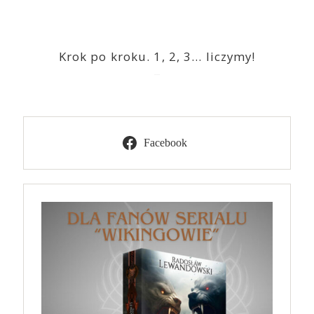
Krok po kroku. 1, 2, 3… liczymy!
2023-03-09
Facebook