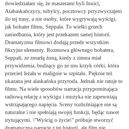
dowiedziałam się, że maszerami byli Inuici,
Atabaskańczycy, tubylcy, pocztowcy przyzwyczajeni
do tej trasy, a nie osoby, które wygrywają wyścigi,
jak bohater filmu, Seppala. To wielki grzech
zaniedbania, który jest przekazem samej historii.
Dramatyzmu filmowi dodają przede wszystkim
fikcyjne elementy. Rozmowa głównego bohatera,
Seppali, ze zmarłą żoną, kiedy z zimna miał
przywidzenia, budzący go ze snu krzyk córki, która
przecież leżała w malignie w szpitalu. Pięknie też
ukazana jest alaskańska przyroda. Jednak nie ratuje to
filmu. Na wiele sposobów narracja przypominająca
radiową relację z wyścigu i muzyka nie zapewniają
wstrząsającego napięcia. Sceny rozluźniające nie są
naturalne i nie spełniają swojej funkcji, będąc nawet
irytującymi. \”Wyścig o życie\” próbuje stworzyć
dramatyczną narrację z tej historii, ale film nie