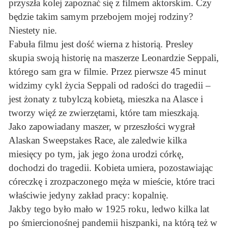
przyszła kolej zapoznać się z filmem aktorskim. Czy
będzie takim samym przebojem mojej rodziny?
Niestety nie.
Fabuła filmu jest dość wierna z historią. Presley
skupia swoją historię na maszerze Leonardzie Seppali,
którego sam gra w filmie. Przez pierwsze 45 minut
widzimy cykl życia Seppali od radości do tragedii –
jest żonaty z tubylczą kobietą, mieszka na Alasce i
tworzy więź ze zwierzętami, które tam mieszkają.
Jako zapowiadany maszer, w przeszłości wygrał
Alaskan Sweepstakes Race, ale zaledwie kilka
miesięcy po tym, jak jego żona urodzi córkę,
dochodzi do tragedii. Kobieta umiera, pozostawiając
córeczkę i zrozpaczonego męża w mieście, które traci
właściwie jedyny zakład pracy: kopalnię.
Jakby tego było mało w 1925 roku, ledwo kilka lat
po śmiercionośnej pandemii hiszpanki, na którą też w