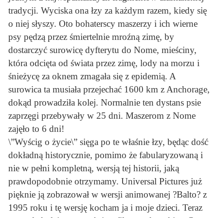
tradycji. Wyciska ona łzy za każdym razem, kiedy się
o niej słyszy. Oto bohaterscy maszerzy i ich wierne
psy pędzą przez śmiertelnie mroźną zimę, by
dostarczyć surowicę dyfterytu do Nome, mieściny,
która odcięta od świata przez zimę, lody na morzu i
śnieżycę za oknem zmagała się z epidemią. A
surowica ta musiała przejechać 1600 km z Anchorage,
dokąd prowadziła kolej. Normalnie ten dystans psie
zaprzęgi przebywały w 25 dni. Maszerom z Nome
zajęło to 6 dni!
\”Wyścig o życie\” sięga po te właśnie łzy, będąc dość
dokładną historycznie, pomimo że fabularyzowaną i
nie w pełni kompletną, wersją tej historii, jaką
prawdopodobnie otrzymamy. Universal Pictures już
pięknie ją zobrazował w wersji animowanej ?Balto? z
1995 roku i tę wersję kocham ja i moje dzieci. Teraz