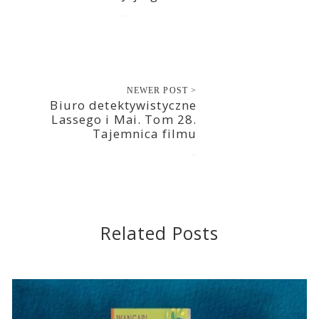
2020-10-15
NEWER POST >
Biuro detektywistyczne
Lassego i Mai. Tom 28.
Tajemnica filmu
2020-10-15
Related Posts