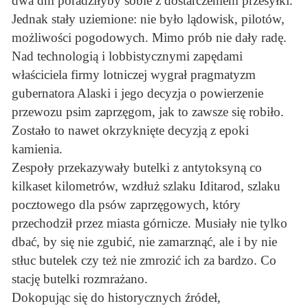
dwa dni poradziłyby sobie z dostarczeniem przesyłki.
Jednak stały uziemione: nie było lądowisk, pilotów,
możliwości pogodowych. Mimo prób nie dały radę.
Nad technologią i lobbistycznymi zapędami
właściciela firmy lotniczej wygrał pragmatyzm
gubernatora Alaski i jego decyzja o powierzenie
przewozu psim zaprzęgom, jak to zawsze się robiło.
Zostało to nawet okrzyknięte decyzją z epoki
kamienia.
Zespoły przekazywały butelki z antytoksyną co
kilkaset kilometrów, wzdłuż szlaku Iditarod, szlaku
pocztowego dla psów zaprzęgowych, który
przechodził przez miasta górnicze. Musiały nie tylko
dbać, by się nie zgubić, nie zamarznąć, ale i by nie
stłuc butelek czy też nie zmrozić ich za bardzo. Co
stację butelki rozmrażano.
Dokopując się do historycznych źródeł,