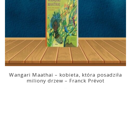
Wangari Maathai – kobieta, która posadziła
miliony drzew – Franck Prévot
2023-03-14