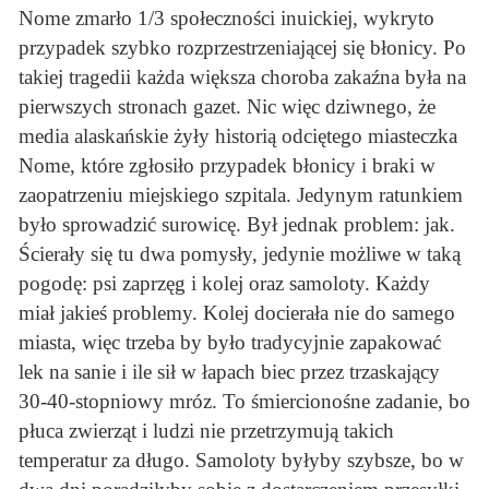
Nome zmarło 1/3 społeczności inuickiej, wykryto
przypadek szybko rozprzestrzeniającej się błonicy. Po
takiej tragedii każda większa choroba zakaźna była na
pierwszych stronach gazet. Nic więc dziwnego, że
media alaskańskie żyły historią odciętego miasteczka
Nome, które zgłosiło przypadek błonicy i braki w
zaopatrzeniu miejskiego szpitala. Jedynym ratunkiem
było sprowadzić surowicę. Był jednak problem: jak.
Ścierały się tu dwa pomysły, jedynie możliwe w taką
pogodę: psi zaprzęg i kolej oraz samoloty. Każdy
miał jakieś problemy. Kolej docierała nie do samego
miasta, więc trzeba by było tradycyjnie zapakować
lek na sanie i ile sił w łapach biec przez trzaskający
30-40-stopniowy mróz. To śmiercionośne zadanie, bo
płuca zwierząt i ludzi nie przetrzymują takich
temperatur za długo. Samoloty byłyby szybsze, bo w