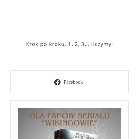
Krok po kroku. 1, 2, 3… liczymy!
2023-03-09
Facebook