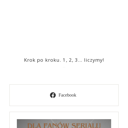
Krok po kroku. 1, 2, 3… liczymy!
2023-03-09
Facebook