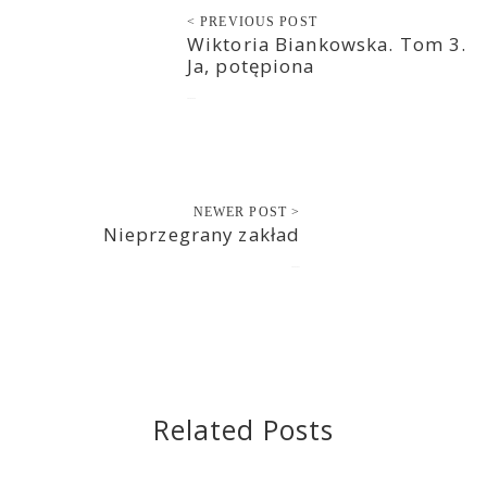
< PREVIOUS POST
Wiktoria Biankowska. Tom 3.
Ja, potępiona
2020-10-16
NEWER POST >
Nieprzegrany zakład
2020-10-17
Related Posts