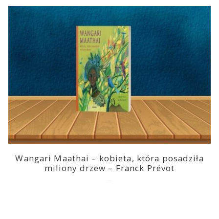
Wangari Maathai – kobieta, która posadziła
miliony drzew – Franck Prévot
2023-03-14