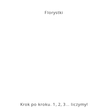
Florystki
2023-03-09
Krok po kroku. 1, 2, 3… liczymy!