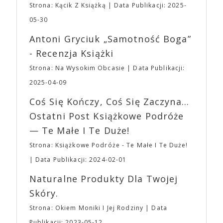
zakupione na terenie imprezy. Ten zakaz nie będzie
Strona: Kącik Z Książką
Data Publikacji: 2025-
bohaterem własnej historii. W pełni autorska wizja
dotyczył jedynie tych, którzy z imprezy wyjść nie
jednego z najbardziej interesujących współczesnych
05-30
mogą lub nie powinni tego robić czyli Gości,
reżyserów, Ariego Astera, z Joaquinem Phoenixem
Wystawców i Obsługi. Na terenie hali nie zabraknie
Antoni Gryciuk „Samotność Boga”
(„Joker”, „Ona”) w swojej najbardziej zaskakującej
Waszych ulubionych Wystawców serwujących
roli. Twórca kultowych „Dziedzictwo. Hereditary” i
- Recenzja Książki
napoje oraz drobne przekąski a przed halą
„Midsommar. W biały dzień” zrealizował najbardziej
planujemy Strefę FoodTrucków. Życzymy Wam
Strona: Na Wysokim Obcasie
Data Publikacji:
osobisty film, który pozwolił mu w pełni podzielić
fantastycznego czasu oczekiwania na nadchodzącą
się z widzami swoimi lękami, wizją świata, a przede
2025-04-09
imprezę. W kwietniu widzimy się po raz kolejny w
wszystkim – swoim unikalnym poczuciem humoru.
EXPO XXI!
Coś Się Kończy, Coś Się Zaczyna...
„Bo się boi” w kinach od 21 kwietnia.
Ostatni Post Książkowe Podróże
— Te Małe I Te Duże!
Strona: Książkowe Podróże - Te Małe I Te Duże!
Data Publikacji: 2024-02-01
Naturalne Produkty Dla Twojej
Skóry.
Strona: Okiem Moniki I Jej Rodziny
Data
Publikacji: 2023-05-12