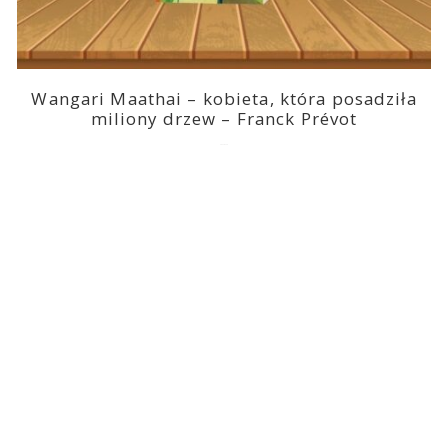
Wangari Maathai – kobieta, która posadziła
miliony drzew – Franck Prévot
2023-03-14