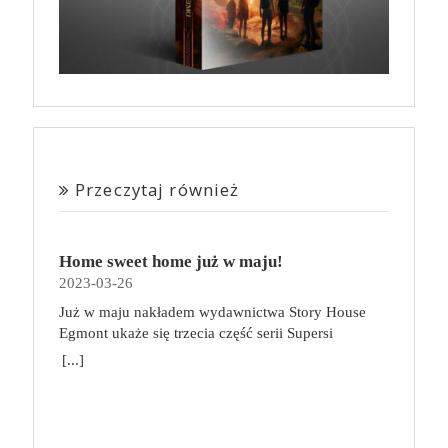
Przeczytaj również
Home sweet home już w maju!
2023-03-26
Już w maju nakładem wydawnictwa Story House
Egmont ukaże się trzecia część serii Supersi
scenarzysty Frederic Maupome. Ten tom nosi tytuł
[...]
Home sweet home. O czym tym razem poczytamy?
Troje dzieci z innej planety – Mat, Lili i Benji – są
obdarzone supermocami i wspomagane przez robota
o imieniu Al. Są rozdarte między chęcią