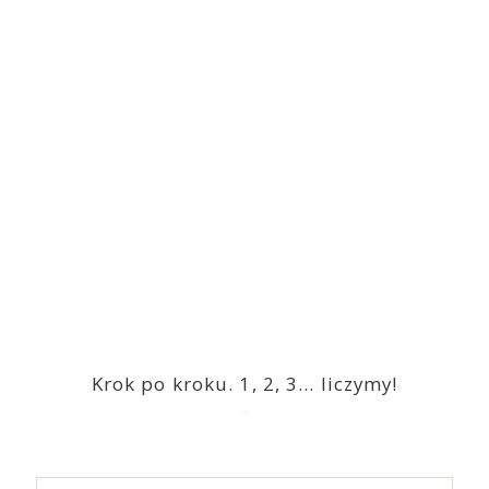
Krok po kroku. 1, 2, 3… liczymy!
2023-03-09