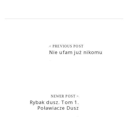
< PREVIOUS POST
Nie ufam już nikomu
2020-10-22
NEWER POST >
Rybak dusz. Tom 1.
Poławiacze Dusz
2020-10-22