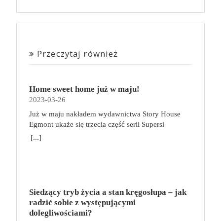
Przeczytaj również
Home sweet home już w maju!
2023-03-26
Już w maju nakładem wydawnictwa Story House
Egmont ukaże się trzecia część serii Supersi
scenarzysty Frederic Maupome. Ten tom nosi tytuł
[...]
Home sweet home. O czym tym razem poczytamy?
Troje dzieci z innej planety – Mat, Lili i Benji – są
obdarzone supermocami i wspomagane przez robota
o imieniu Al. Są rozdarte między chęcią
prowadzenia normalnego życia wśród ludzi a lękiem
Siedzący tryb życia a stan kręgosłupa – jak
przed odkryciem, kim są. W tej serii autorzy
radzić sobie z występującymi
podejmują takie tematy, jak poszukiwanie
dolegliwościami?
tożsamości, rodziny, samotności i odmienności pod