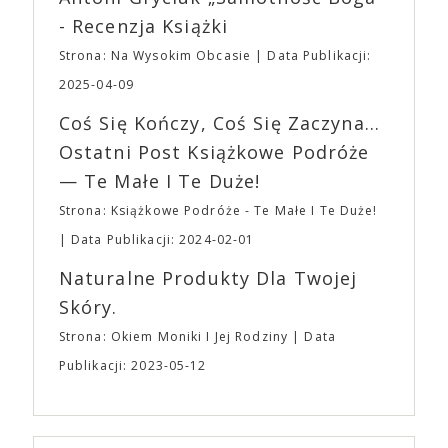
Waszych ulubionych Wystawców serwujących
roli. Twórca kultowych „Dziedzictwo. Hereditary” i
- Recenzja Książki
napoje oraz drobne przekąski a przed halą
„Midsommar. W biały dzień” zrealizował najbardziej
planujemy Strefę FoodTrucków. Życzymy Wam
Strona: Na Wysokim Obcasie
Data Publikacji:
osobisty film, który pozwolił mu w pełni podzielić
fantastycznego czasu oczekiwania na nadchodzącą
się z widzami swoimi lękami, wizją świata, a przede
2025-04-09
imprezę. W kwietniu widzimy się po raz kolejny w
wszystkim – swoim unikalnym poczuciem humoru.
EXPO XXI!
Coś Się Kończy, Coś Się Zaczyna...
„Bo się boi” w kinach od 21 kwietnia.
Ostatni Post Książkowe Podróże
— Te Małe I Te Duże!
Strona: Książkowe Podróże - Te Małe I Te Duże!
Data Publikacji: 2024-02-01
Naturalne Produkty Dla Twojej
Skóry.
Strona: Okiem Moniki I Jej Rodziny
Data
Publikacji: 2023-05-12