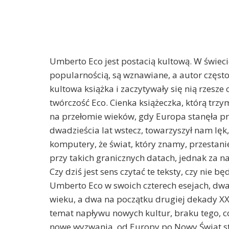
Umberto Eco jest postacią kultową. W świecie 
popularnością, są wznawiane, a autor częs
kultowa książka i zaczytywały się nią rzesze
twórczość Eco. Cienka książeczka, którą trz
na przełomie wieków, gdy Europa stanęła 
dwadzieścia lat wstecz, towarzyszył nam lę
komputery, że świat, który znamy, przestani
przy takich granicznych datach, jednak za n
Czy dziś jest sens czytać te teksty, czy nie 
Umberto Eco w swoich czterech esejach, dwa
wieku, a dwa na początku drugiej dekady XXI
temat napływu nowych kultur, braku tego, co
nowe wyzwania, od Europy po Nowy Świat sta