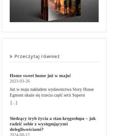
Przeczytaj również
Home sweet home już w maju!
2023-03-26
Już w maju nakładem wydawnictwa Story House
Egmont ukaże się trzecia część serii Supersi
scenarzysty Frederic Maupome. Ten tom nosi tytuł
[...]
Home sweet home. O czym tym razem poczytamy?
Troje dzieci z innej planety – Mat, Lili i Benji – są
Siedzący tryb życia a stan kręgosłupa – jak
obdarzone supermocami i wspomagane przez
radzić sobie z występującymi
robota o imieniu Al. Są rozdarte między chęcią
dolegliwościami?
prowadzenia normalnego życia wśród ludzi a
2024-08-12
lękiem przed odkryciem, kim są. W tej serii