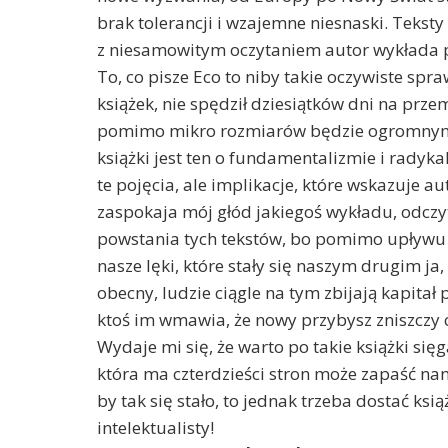
brak tolerancji i wzajemne niesnaski. Tekst
z niesamowitym oczytaniem autor wykłada 
To, co pisze Eco to niby takie oczywiste spra
książek, nie spędził dziesiątków dni na prze
pomimo mikro rozmiarów będzie ogromnym 
książki jest ten o fundamentalizmie i radyka
te pojęcia, ale implikacje, które wskazuje aut
zaspokaja mój głód jakiegoś wykładu, odczy
powstania tych tekstów, bo pomimo upływu de
nasze lęki, które stały się naszym drugim ja
obecny, ludzie ciągle na tym zbijają kapitał 
ktoś im wmawia, że nowy przybysz zniszczy c
Wydaje mi się, że warto po takie książki sięg
która ma czterdzieści stron może zapaść na
by tak się stało, to jednak trzeba dostać ksi
intelektualisty!