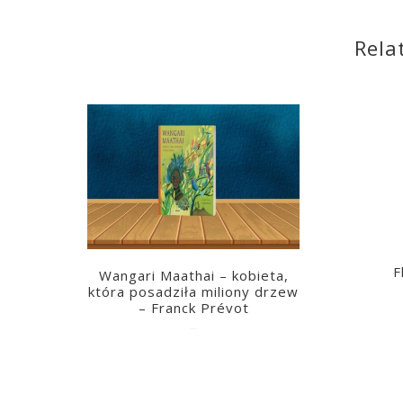
Rela
F
Wangari Maathai – kobieta,
która posadziła miliony drzew
– Franck Prévot
2023-03-14