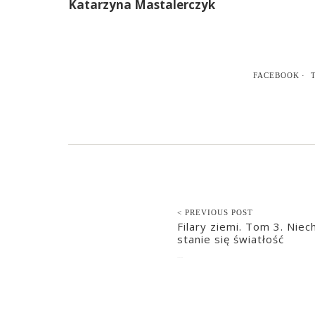
Katarzyna Mastalerczyk
FACEBOOK
< PREVIOUS POST
Filary ziemi. Tom 3. Niec
stanie się światłość
2020-10-26