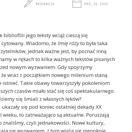
REDAKCJA
PAŹ, 26, 2020
bibliofilii jego teksty wciąż cieszą się
to cytowany. Wiadomo, że
Imię róży
to była taka
 czytelników, jednak ważne jest, by poznać inną
ymamy w rękach to kilka ważnych tekstów pisanych
przed nowym wyzwaniem. Gdy spojrzymy
k, że wraz z początkiem nowego milenium staną
e istnieć. Takie obawy towarzyszyły pokoleniom
aszych czasów miało stać się coś spektakularnego.
będziemy się śmiali z własnych lęków?
 ukazały się pod koniec ostatniej dekady XX
 wieku, to zatrważająco są aktualne. Poruszają
 znaliśmy, czyli jednakowości. Nowe kultury,
ją się wyzwaniem, z tym wiążą się niepokoje,