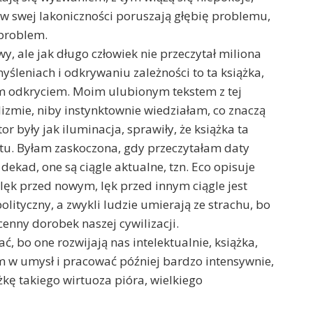
y w swej lakoniczności poruszają głębię problemu,
problem.
wy, ale jak długo człowiek nie przeczytał miliona
myśleniach i odkrywaniu zależności to ta książka,
odkryciem. Moim ulubionym tekstem z tej
lizmie, niby instynktownie wiedziałam, co znaczą
or były jak iluminacja, sprawiły, że książka ta
tu. Byłam zaskoczona, gdy przeczytałam daty
kad, one są ciągle aktualne, tzn. Eco opisuje
, lęk przed nowym, lęk przed innym ciągle jest
polityczny, a zwykli ludzie umierają ze strachu, bo
enny dorobek naszej cywilizacji.
ać, bo one rozwijają nas intelektualnie, książka,
m w umysł i pracować później bardzo intensywnie,
ążkę takiego wirtuoza pióra, wielkiego