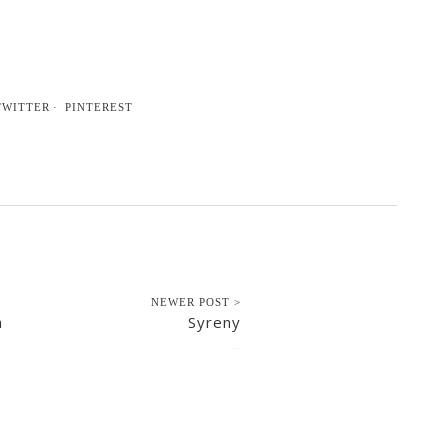
TWITTER
PINTEREST
NEWER POST >
h
Syreny
2020-10-27