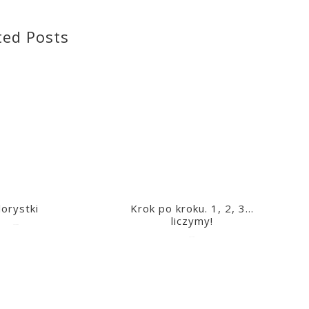
ted Posts
lorystki
Krok po kroku. 1, 2, 3…
liczymy!
2023-03-09
2023-03-09