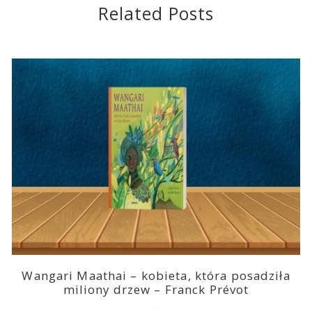
Related Posts
Wangari Maathai – kobieta, która posadziła
miliony drzew – Franck Prévot
2023-03-14