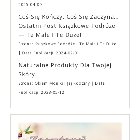
fantastycznego czasu oczekiwania na nadchodzącą
się z widzami swoimi lękami, wizją świata, a przede
2025-04-09
imprezę. W kwietniu widzimy się po raz kolejny w
wszystkim – swoim unikalnym poczuciem humoru.
EXPO XXI!
Coś Się Kończy, Coś Się Zaczyna...
„Bo się boi” w kinach od 21 kwietnia.
Ostatni Post Książkowe Podróże
— Te Małe I Te Duże!
Strona: Książkowe Podróże - Te Małe I Te Duże!
Data Publikacji: 2024-02-01
Naturalne Produkty Dla Twojej
Skóry.
Strona: Okiem Moniki I Jej Rodziny
Data
Publikacji: 2023-05-12