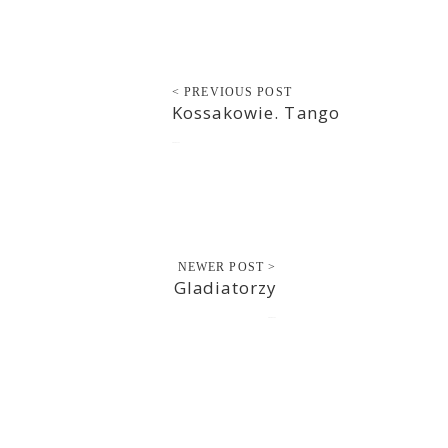
< PREVIOUS POST
Kossakowie. Tango
2020-11-11
NEWER POST >
Gladiatorzy
2020-11-11