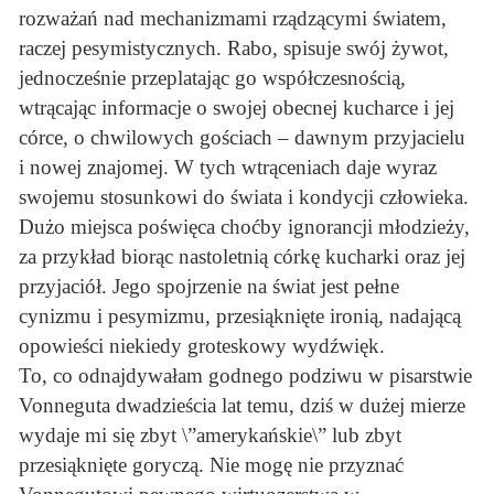
rozważań nad mechanizmami rządzącymi światem,
raczej pesymistycznych. Rabo, spisuje swój żywot,
jednocześnie przeplatając go współczesnością,
wtrącając informacje o swojej obecnej kucharce i jej
córce, o chwilowych gościach – dawnym przyjacielu
i nowej znajomej. W tych wtrąceniach daje wyraz
swojemu stosunkowi do świata i kondycji człowieka.
Dużo miejsca poświęca choćby ignorancji młodzieży,
za przykład biorąc nastoletnią córkę kucharki oraz jej
przyjaciół. Jego spojrzenie na świat jest pełne
cynizmu i pesymizmu, przesiąknięte ironią, nadającą
opowieści niekiedy groteskowy wydźwięk.
To, co odnajdywałam godnego podziwu w pisarstwie
Vonneguta dwadzieścia lat temu, dziś w dużej mierze
wydaje mi się zbyt \”amerykańskie\” lub zbyt
przesiąknięte goryczą. Nie mogę nie przyznać