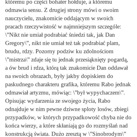
któremu po części bohater hołduje, a któremu
odmawia sensu. Z drugiej strony mówi o swoim
nauczycielu, znakomicie oddającym w swoich
pracach rzeczywistość w najmniejszym szczególe:
\”Nikt nie umiał podrabiać śniedzi tak, jak Dan
Gregory\”, nikt nie umiał też tak podrabiać plam,
brudu, rdzy. Pozorny podziw ku zdolnościom
\”mistrza\” zdaje się tu jednak przesiąknięty pogardą,
a ów brud i rdza, którą tak znakomicie Dan oddawał
na swoich obrazach, były jakby dopiskiem do
paskudnego charakteru grafika, któremu Rabo jednak
odmawiał artyzmu, mówiąc: \”był wypychaczem\”.
Opisując wydarzenia ze swojego życia, Rabo
odnajduje w nim pewne dziwne sploty losów, zbiegi
przypadków, w których przypadkowość chyba nie do
końca wierzy, a które skłaniają go do rozmyślań nad
konstrukcją świata. Dużo zresztą w \”Sinobrodym\”