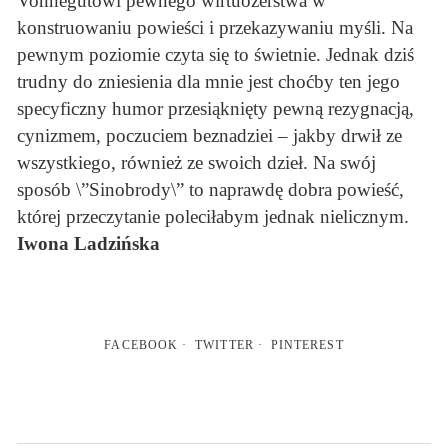
Vonnegutowi pewnego wirtuozerstwa w
konstruowaniu powieści i przekazywaniu myśli. Na
pewnym poziomie czyta się to świetnie. Jednak dziś
trudny do zniesienia dla mnie jest choćby ten jego
specyficzny humor przesiąknięty pewną rezygnacją,
cynizmem, poczuciem beznadziei – jakby drwił ze
wszystkiego, również ze swoich dzieł. Na swój
sposób \”Sinobrody\” to naprawdę dobra powieść,
której przeczytanie poleciłabym jednak nielicznym.
Iwona Ladzińska
FACEBOOK
TWITTER
PINTEREST