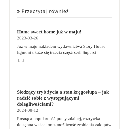
Przeczytaj również
Home sweet home już w maju!
2023-03-26
Już w maju nakładem wydawnictwa Story House
Egmont ukaże się trzecia część serii Supersi
scenarzysty Frederic Maupome. Ten tom nosi tytuł
[...]
Home sweet home. O czym tym razem poczytamy?
Troje dzieci z innej planety – Mat, Lili i Benji – są
obdarzone supermocami i wspomagane przez robota
o imieniu Al. Są rozdarte między chęcią
prowadzenia normalnego życia wśród ludzi a lękiem
Siedzący tryb życia a stan kręgosłupa – jak
przed odkryciem, kim są. W tej serii autorzy
radzić sobie z występującymi
podejmują takie tematy, jak poszukiwanie
dolegliwościami?
tożsamości, rodziny, samotności i odmienności pod
2024-08-12
przykrywką opowieści o superbohaterach. W
Rosnąca popularność pracy zdalnej, rozrywka
trzecim tomie rodzeństwo znalazło się w policyjnym
dostępna w sieci oraz możliwość zrobienia zakupów
potrzasku. Dzieci są ścigane, dlatego będą musiały