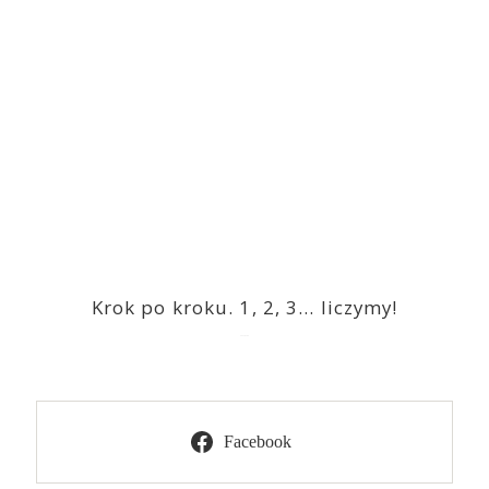
Krok po kroku. 1, 2, 3… liczymy!
2023-03-09
Facebook