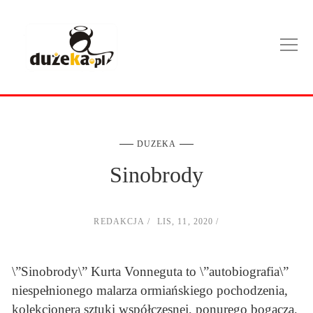
DUZEKA
Sinobrody
REDAKCJA
LIS, 11, 2020
\”Sinobrody\” Kurta Vonneguta to \”autobiografia\”
niespełnionego malarza ormiańskiego pochodzenia,
kolekcjonera sztuki współczesnej, ponurego bogacza,