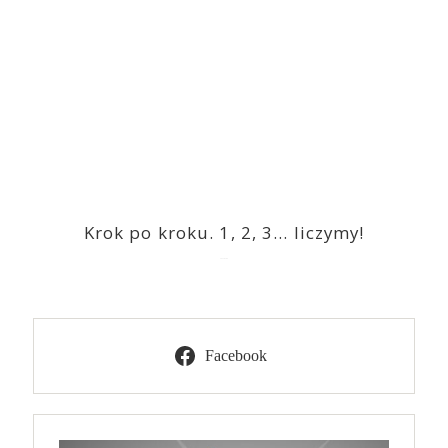
Krok po kroku. 1, 2, 3… liczymy!
2023-03-09
Facebook