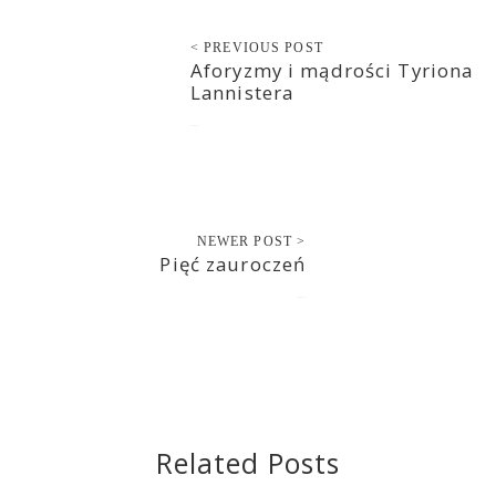
< PREVIOUS POST
Aforyzmy i mądrości Tyriona
Lannistera
2020-12-17
NEWER POST >
Pięć zauroczeń
2020-12-17
Related Posts