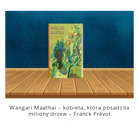
Wangari Maathai – kobieta, która posadziła
miliony drzew – Franck Prévot
2023-03-14