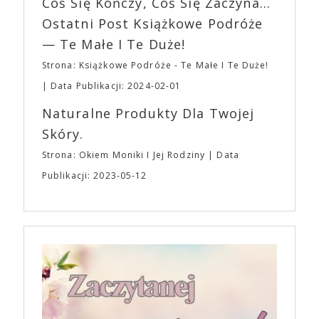
Coś Się Kończy, Coś Się Zaczyna...
„Bo się boi” w kinach od 21 kwietnia.
Ostatni Post Książkowe Podróże
— Te Małe I Te Duże!
Strona: Książkowe Podróże - Te Małe I Te Duże!
Data Publikacji: 2024-02-01
Naturalne Produkty Dla Twojej
Skóry.
Strona: Okiem Moniki I Jej Rodziny
Data
Publikacji: 2023-05-12