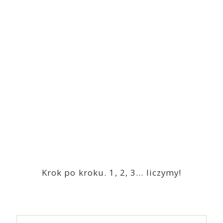
Krok po kroku. 1, 2, 3… liczymy!
2023-03-09