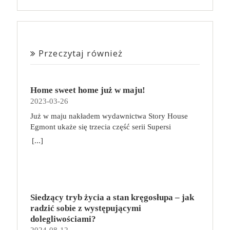
Przeczytaj również
Home sweet home już w maju!
2023-03-26
Już w maju nakładem wydawnictwa Story House
Egmont ukaże się trzecia część serii Supersi
scenarzysty Frederic Maupome. Ten tom nosi tytuł
[...]
Home sweet home. O czym tym razem poczytamy?
Troje dzieci z innej planety – Mat, Lili i Benji – są
obdarzone supermocami i wspomagane przez robota
o imieniu Al. Są rozdarte między chęcią
prowadzenia normalnego życia wśród ludzi a lękiem
Siedzący tryb życia a stan kręgosłupa – jak
przed odkryciem, kim są. W tej serii autorzy
radzić sobie z występującymi
podejmują takie tematy, jak poszukiwanie
dolegliwościami?
tożsamości, rodziny, samotności i odmienności pod
2024-08-12