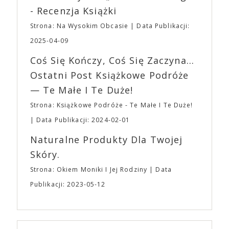
Waszych ulubionych Wystawców serwujących
roli. Twórca kultowych „Dziedzictwo. Hereditary” i
- Recenzja Książki
napoje oraz drobne przekąski a przed halą
„Midsommar. W biały dzień” zrealizował najbardziej
planujemy Strefę FoodTrucków. Życzymy Wam
Strona: Na Wysokim Obcasie
Data Publikacji:
osobisty film, który pozwolił mu w pełni podzielić
fantastycznego czasu oczekiwania na nadchodzącą
się z widzami swoimi lękami, wizją świata, a przede
2025-04-09
imprezę. W kwietniu widzimy się po raz kolejny w
wszystkim – swoim unikalnym poczuciem humoru.
EXPO XXI!
Coś Się Kończy, Coś Się Zaczyna...
„Bo się boi” w kinach od 21 kwietnia.
Ostatni Post Książkowe Podróże
— Te Małe I Te Duże!
Strona: Książkowe Podróże - Te Małe I Te Duże!
Data Publikacji: 2024-02-01
Naturalne Produkty Dla Twojej
Skóry.
Strona: Okiem Moniki I Jej Rodziny
Data
Publikacji: 2023-05-12