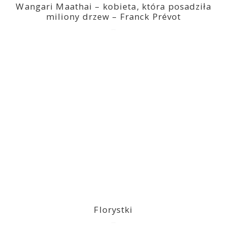
Wangari Maathai – kobieta, która posadziła
miliony drzew – Franck Prévot
2023-03-14
Florystki
2023-03-09