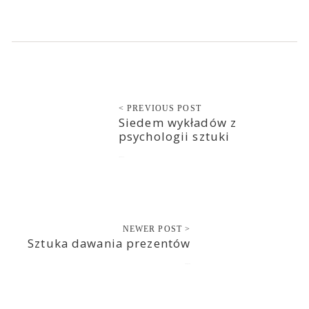
< PREVIOUS POST
Siedem wykładów z
psychologii sztuki
2020-12-22
NEWER POST >
Sztuka dawania prezentów
2020-12-23