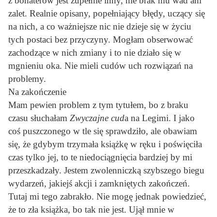
z bohaterów jest zupełnie inny, nie brak mu wad ani
zalet. Realnie opisany, popełniający błędy, uczący się
na nich, a co ważniejsze nic nie dzieje się w życiu
tych postaci bez przyczyny. Mogłam obserwować
zachodzące w nich zmiany i to nie działo się w
mgnieniu oka. Nie mieli cudów uch rozwiązań na
problemy.
Na zakończenie
Mam pewien problem z tym tytułem, bo z braku
czasu słuchałam
Zwyczajne cud
a na Legimi. I jako
coś puszczonego w tle się sprawdziło, ale obawiam
się, że gdybym trzymała książkę w ręku i poświęciła
czas tylko jej, to te niedociągnięcia bardziej by mi
przeszkadzały. Jestem zwolenniczką szybszego biegu
wydarzeń, jakiejś akcji i zamkniętych zakończeń.
Tutaj mi tego zabrakło. Nie mogę jednak powiedzieć,
że to zła książka, bo tak nie jest. Ujął mnie w