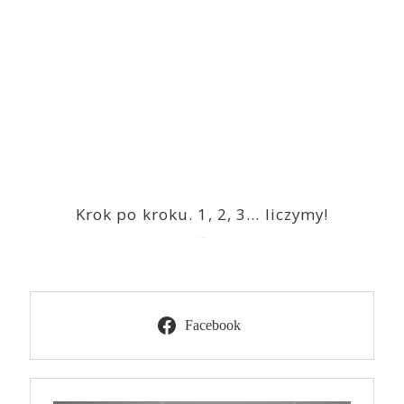
Krok po kroku. 1, 2, 3… liczymy!
2023-03-09
Facebook