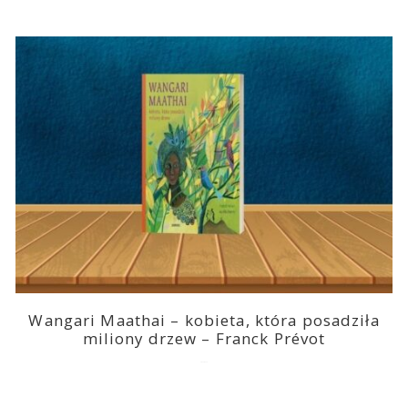
Wangari Maathai – kobieta, która posadziła
miliony drzew – Franck Prévot
2023-03-14