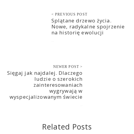
< PREVIOUS POST
Splątane drzewo życia.
Nowe, radykalne spojrzenie
na historię ewolucji
2021-01-06
NEWER POST >
Sięgaj jak najdalej. Dlaczego
ludzie o szerokich
zainteresowaniach
wygrywają w
wyspecjalizowanym świecie
2021-01-08
Related Posts