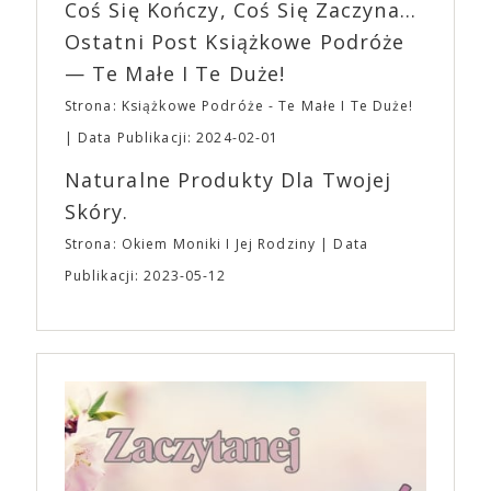
EXPO XXI!
Coś Się Kończy, Coś Się Zaczyna...
„Bo się boi” w kinach od 21 kwietnia.
Ostatni Post Książkowe Podróże
— Te Małe I Te Duże!
Strona: Książkowe Podróże - Te Małe I Te Duże!
Data Publikacji: 2024-02-01
Naturalne Produkty Dla Twojej
Skóry.
Strona: Okiem Moniki I Jej Rodziny
Data
Publikacji: 2023-05-12