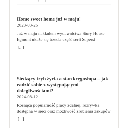
Home sweet home już w maju!
2023-03-26
Już w maju nakładem wydawnictwa Story House
Egmont ukaże się trzecia część serii Supersi
scenarzysty Frederic Maupome. Ten tom nosi tytuł
[...]
Home sweet home. O czym tym razem poczytamy?
Troje dzieci z innej planety – Mat, Lili i Benji – są
obdarzone supermocami i wspomagane przez robota
o imieniu Al. Są rozdarte między chęcią
prowadzenia normalnego życia wśród ludzi a lękiem
Siedzący tryb życia a stan kręgosłupa – jak
przed odkryciem, kim są. W tej serii autorzy
radzić sobie z występującymi
podejmują takie tematy, jak poszukiwanie
dolegliwościami?
tożsamości, rodziny, samotności i odmienności pod
2024-08-12
przykrywką opowieści o superbohaterach. W
Rosnąca popularność pracy zdalnej, rozrywka
trzecim tomie rodzeństwo znalazło się w policyjnym
dostępna w sieci oraz możliwość zrobienia zakupów
potrzasku. Dzieci są ścigane, dlatego będą musiały
online sprawiają, że zmniejsza się nasza aktywność
opuścić swój dom i znaleźć nowe schronienie…
[...]
fizyczna. Coraz więcej siedzimy, już nie tylko w
Tytuł: Home sweet home. Supersi. Tom 3 Seria: