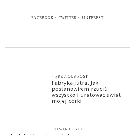
FACEBOOK
TWITTER
PINTEREST
< PREVIOUS POST
Fabryka jutra. Jak
postanowiłem rzucić
wszystko i uratować świat
mojej córki
2021-01-29
NEWER POST >