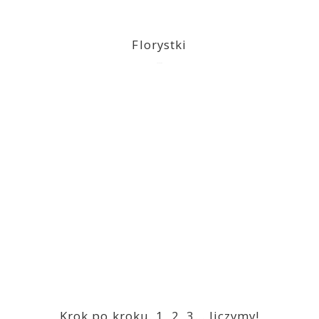
Florystki
2023-03-09
Krok po kroku. 1, 2, 3… liczymy!