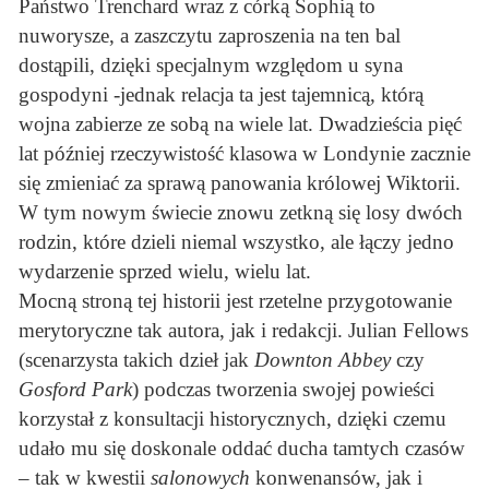
Państwo Trenchard wraz z córką Sophią to
nuworysze, a zaszczytu zaproszenia na ten bal
dostąpili, dzięki specjalnym względom u syna
gospodyni -jednak relacja ta jest tajemnicą, którą
wojna zabierze ze sobą na wiele lat. Dwadzieścia pięć
lat później rzeczywistość klasowa w Londynie zacznie
się zmieniać za sprawą panowania królowej Wiktorii.
W tym nowym świecie znowu zetkną się losy dwóch
rodzin, które dzieli niemal wszystko, ale łączy jedno
wydarzenie sprzed wielu, wielu lat.
Mocną stroną tej historii jest rzetelne przygotowanie
merytoryczne tak autora, jak i redakcji. Julian Fellows
(scenarzysta takich dzieł jak
Downton Abbey
czy
Gosford Park
) podczas tworzenia swojej powieści
korzystał z konsultacji historycznych, dzięki czemu
udało mu się doskonale oddać ducha tamtych czasów
– tak w kwestii
salonowych
konwenansów, jak i