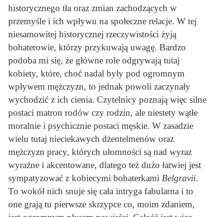
historycznego tła oraz zmian zachodzących w
przemyśle i ich wpływu na społeczne relacje. W tej
niesamowitej historycznej rzeczywistości żyją
bohaterowie, którzy przykuwają uwagę. Bardzo
podoba mi się, że główne role odgrywają tutaj
kobiety, które, choć nadal były pod ogromnym
wpływem mężczyzn, to jednak powoli zaczynały
wychodzić z ich cienia. Czytelnicy poznają więc silne
postaci matron rodów czy rodzin, ale niestety wątłe
moralnie i psychicznie postaci męskie. W zasadzie
wielu tutaj nieciekawych dżentelmenów oraz
mężczyzn pracy, których ułomności są nad wyraz
wyraźne i akcentowane, dlatego też dużo łatwiej jest
sympatyzować z kobiecymi bohaterkami
Belgravii
.
To wokół nich snuje się cała intryga fabularna i to
one grają tu pierwsze skrzypce co, moim zdaniem,