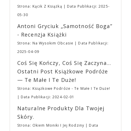
produktów spożywczych, które nie zostały
pokonać lęk, wziąć życie w swoje ręce i stać się
zakupione na terenie imprezy. Ten zakaz nie będzie
Strona: Kącik Z Książką
Data Publikacji: 2025-
bohaterem własnej historii. W pełni autorska wizja
dotyczył jedynie tych, którzy z imprezy wyjść nie
jednego z najbardziej interesujących współczesnych
05-30
mogą lub nie powinni tego robić czyli Gości,
reżyserów, Ariego Astera, z Joaquinem Phoenixem
Wystawców i Obsługi. Na terenie hali nie zabraknie
Antoni Gryciuk „Samotność Boga”
(„Joker”, „Ona”) w swojej najbardziej zaskakującej
Waszych ulubionych Wystawców serwujących
roli. Twórca kultowych „Dziedzictwo. Hereditary” i
- Recenzja Książki
napoje oraz drobne przekąski a przed halą
„Midsommar. W biały dzień” zrealizował najbardziej
planujemy Strefę FoodTrucków. Życzymy Wam
Strona: Na Wysokim Obcasie
Data Publikacji:
osobisty film, który pozwolił mu w pełni podzielić
fantastycznego czasu oczekiwania na nadchodzącą
się z widzami swoimi lękami, wizją świata, a przede
2025-04-09
imprezę. W kwietniu widzimy się po raz kolejny w
wszystkim – swoim unikalnym poczuciem humoru.
EXPO XXI!
Coś Się Kończy, Coś Się Zaczyna...
„Bo się boi” w kinach od 21 kwietnia.
Ostatni Post Książkowe Podróże
— Te Małe I Te Duże!
Strona: Książkowe Podróże - Te Małe I Te Duże!
Data Publikacji: 2024-02-01
Naturalne Produkty Dla Twojej
Skóry.
Strona: Okiem Moniki I Jej Rodziny
Data