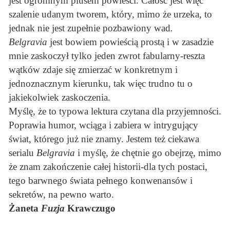
jest ogromnym plusem powieści. Całość jest więc
szalenie udanym tworem, który, mimo że urzeka, to
jednak nie jest zupełnie pozbawiony wad
.
Belgravia
jest bowiem powieścią prostą i w zasadzie
mnie zaskoczył tylko jeden zwrot fabularny-reszta
wątków zdaje się zmierzać w konkretnym i
jednoznacznym kierunku, tak więc trudno tu o
jakiekolwiek zaskoczenia.
Myślę, że to typowa lektura czytana dla przyjemności.
Poprawia humor, wciąga i zabiera w intrygujący
świat, którego już nie znamy. Jestem też ciekawa
serialu
Belgravia
i myślę, że chętnie go obejrzę, mimo
że znam zakończenie całej historii-dla tych postaci,
tego barwnego świata pełnego konwenansów i
sekretów, na pewno warto.
Żaneta
Fuzja
Krawczugo