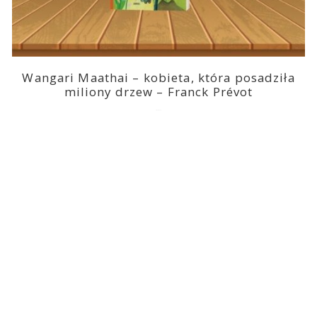
Wangari Maathai – kobieta, która posadziła
miliony drzew – Franck Prévot
2023-03-14