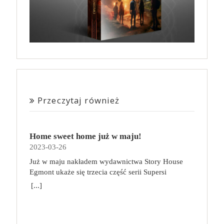
Przeczytaj również
Home sweet home już w maju!
2023-03-26
Już w maju nakładem wydawnictwa Story House
Egmont ukaże się trzecia część serii Supersi
scenarzysty Frederic Maupome. Ten tom nosi tytuł
[...]
Home sweet home. O czym tym razem poczytamy?
Troje dzieci z innej planety – Mat, Lili i Benji – są
obdarzone supermocami i wspomagane przez robota