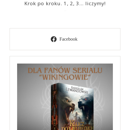
Krok po kroku. 1, 2, 3… liczymy!
2023-03-09
Facebook