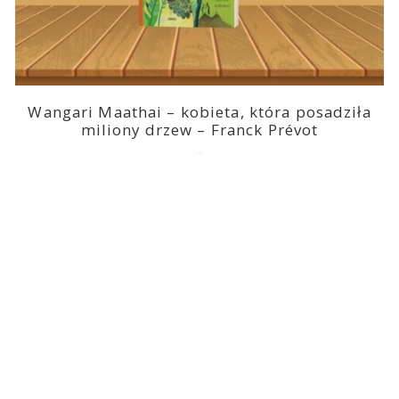
Wangari Maathai – kobieta, która posadziła
miliony drzew – Franck Prévot
2023-03-14