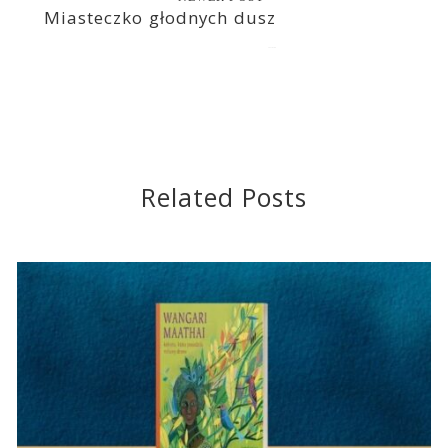
Miasteczko głodnych dusz
2021-03-06
Related Posts