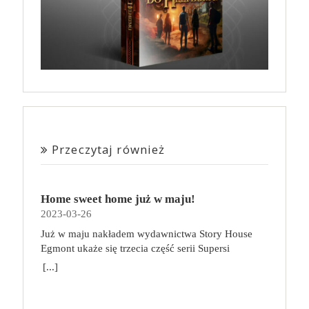
Przeczytaj również
Home sweet home już w maju!
2023-03-26
Już w maju nakładem wydawnictwa Story House
Egmont ukaże się trzecia część serii Supersi
scenarzysty Frederic Maupome. Ten tom nosi tytuł
[...]
Home sweet home. O czym tym razem poczytamy?
Troje dzieci z innej planety – Mat, Lili i Benji – są
obdarzone supermocami i wspomagane przez robota