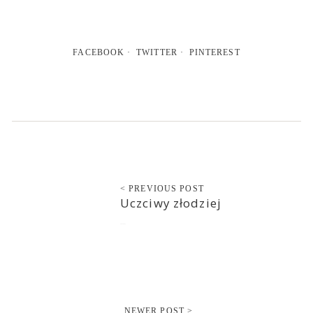
FACEBOOK
TWITTER
PINTEREST
< PREVIOUS POST
Uczciwy złodziej
2021-03-03
NEWER POST >