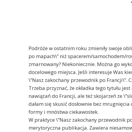
Podróże w ostatnim roku zmieniły swoje obli
po mapach\” niż spacerem/samochodem/rowe
zmarnowany? Niekoniecznie. Można go wykor
docelowego miejsca. Jeśli interesuje Was kier
\”Nasz zakochany przewodnik po Francji\”. C
Trzeba przyznać, że okładka tego tytułu je
nawiązań do Francji, ale też skojarzeń ze \”sl
dałam się skusić dosłownie bez mrugnięcia o
formy i mnóstwa ciekawostek.
W praktyce \”Nasz zakochany przewodnik po 
merytoryczna publikacja. Zawiera niesamowitą