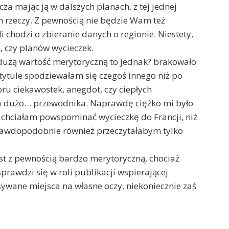
cza mając ją w dalszych planach, z tej jednej
h rzeczy. Z pewnością nie będzie Wam też
i chodzi o zbieranie danych o regionie. Niestety,
, czy planów wycieczek.
użą wartość merytoryczną to jednak? brakowało
m tytule spodziewałam się czegoś innego niż po
oru ciekawostek, anegdot, czy ciepłych
 za dużo… przewodnika. Naprawdę ciężko mi było
 chciałam powspominać wycieczkę do Francji, niż
awdopodobnie również przeczytałabym tylko
st z pewnością bardzo merytoryczną, chociaż
sprawdzi się w roli publikacji wspierającej
wane miejsca na własne oczy, niekoniecznie zaś