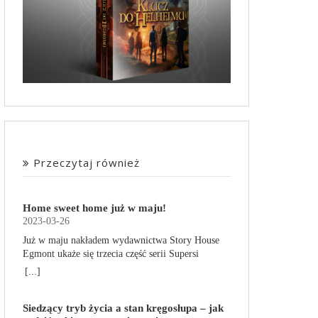
Przeczytaj również
Home sweet home już w maju!
2023-03-26
Już w maju nakładem wydawnictwa Story House
Egmont ukaże się trzecia część serii Supersi
scenarzysty Frederic Maupome. Ten tom nosi tytuł
[...]
Home sweet home. O czym tym razem poczytamy?
Troje dzieci z innej planety – Mat, Lili i Benji – są
Siedzący tryb życia a stan kręgosłupa – jak
obdarzone supermocami i wspomagane przez