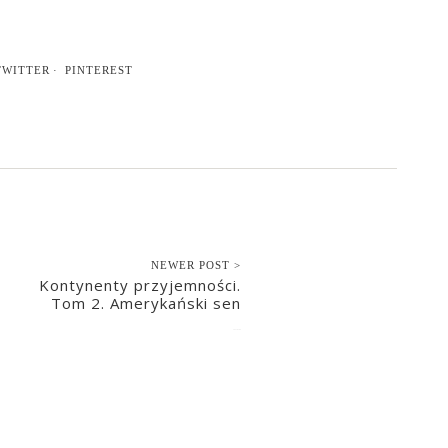
TWITTER
PINTEREST
NEWER POST >
Kontynenty przyjemności.
Tom 2. Amerykański sen
2021-03-09