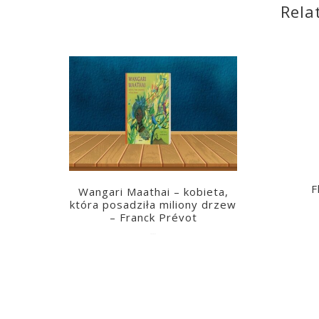
Rela
F
Wangari Maathai – kobieta,
która posadziła miliony drzew
– Franck Prévot
2023-03-14