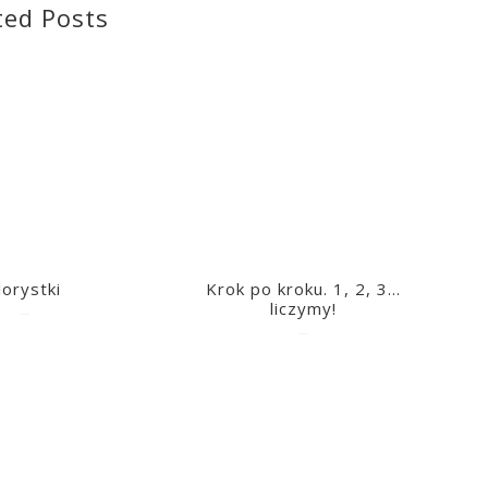
ted Posts
lorystki
Krok po kroku. 1, 2, 3…
liczymy!
2023-03-09
2023-03-09