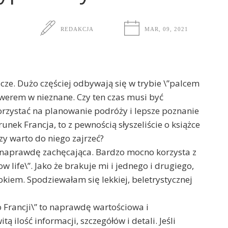
REDAKCJA
MAR, 09, 2021
cze. Dużo częściej odbywają się w trybie \”palcem
rem w nieznane. Czy ten czas musi być
zystać na planowanie podróży i lepsze poznanie
unek Francja, to z pewnością słyszeliście o książce
zy warto do niego zajrzeć?
st naprawdę zachęcająca. Bardzo mocno korzysta z
ow life\”. Jako że brakuje mi i jednego i drugiego,
kiem. Spodziewałam się lekkiej, beletrystycznej
Francji\” to naprawdę wartościowa i
 ilość informacji, szczegółów i detali. Jeśli