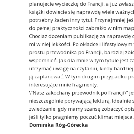
planujecie wycieczkę do Francji, a już zwłasz
książki dowiecie się naprawdę wiele ważnyc
potrzebny żaden inny tytuł. Przynajmniej jeśl
do pełnej praktyczności zabrakło w nim map
Chociaż doceniam publikację za naprawdę d
mi w niej lekkości. Po okładce i lifestylowy
prostu przewodnika po Francji, bardziej zbi
wspomnień. Jak dla mnie w tym tytule jest
utrzymać uwagę na czytaniu, kiedy bardziej
ją zaplanować. W tym drugim przypadku pr
interesujące mnie fragmenty.
\”Nasz zakochany przewodnik po Francji\” je
nieszczególnie porywającą lekturą. Idealnie 
zwiedzanie, gdy mamy szansę zobaczyć opisy
jeśli tylko pragniemy poczuć klimat miejsca.
Dominika Róg-Górecka