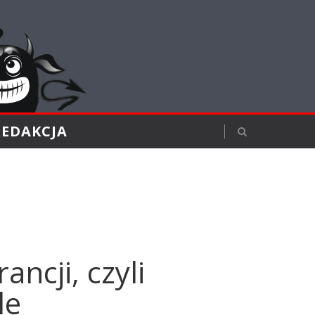
REDAKCJA
ncji, czyli
le