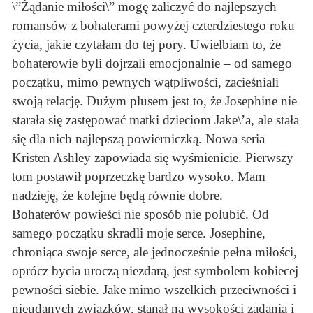
\”Żądanie miłości\” mogę zaliczyć do najlepszych
romansów z bohaterami powyżej czterdziestego roku
życia, jakie czytałam do tej pory. Uwielbiam to, że
bohaterowie byli dojrzali emocjonalnie – od samego
początku, mimo pewnych wątpliwości, zacieśniali
swoją relację. Dużym plusem jest to, że Josephine nie
starała się zastępować matki dzieciom Jake\’a, ale stała
się dla nich najlepszą powierniczką. Nowa seria
Kristen Ashley zapowiada się wyśmienicie. Pierwszy
tom postawił poprzeczkę bardzo wysoko. Mam
nadzieję, że kolejne będą równie dobre.
Bohaterów powieści nie sposób nie polubić. Od
samego początku skradli moje serce. Josephine,
chroniąca swoje serce, ale jednocześnie pełna miłości,
oprócz bycia uroczą niezdarą, jest symbolem kobiecej
pewności siebie. Jake mimo wszelkich przeciwności i
nieudanych związków, stanął na wysokości zadania i