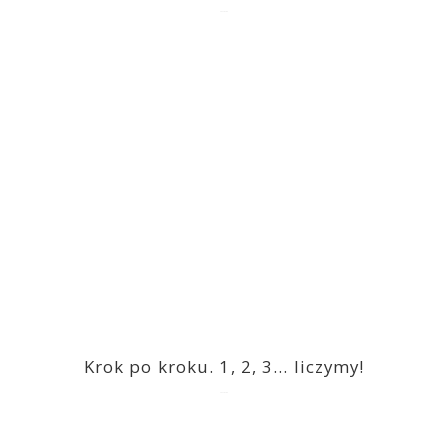
2023-03-09
Krok po kroku. 1, 2, 3… liczymy!
2023-03-09