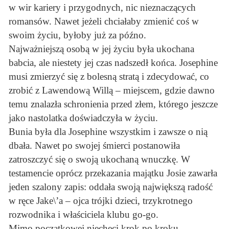
w wir kariery i przygodnych, nic nieznaczących
romansów. Nawet jeżeli chciałaby zmienić coś w
swoim życiu, byłoby już za późno.
Najważniejszą osobą w jej życiu była ukochana
babcia, ale niestety jej czas nadszedł końca. Josephine
musi zmierzyć się z bolesną stratą i zdecydować, co
zrobić z Lawendową Willą – miejscem, gdzie dawno
temu znalazła schronienia przed złem, którego jeszcze
jako nastolatka doświadczyła w życiu.
Bunia była dla Josephine wszystkim i zawsze o nią
dbała. Nawet po swojej śmierci postanowiła
zatroszczyć się o swoją ukochaną wnuczkę. W
testamencie oprócz przekazania majątku Josie zawarła
jeden szalony zapis: oddała swoją największą radość
w ręce Jake\’a – ojca trójki dzieci, trzykrotnego
rozwodnika i właściciela klubu go-go.
Mimo początkowej niechęci krok po kroku,