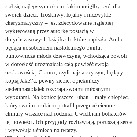
stał się najlepszym ojcem, jakim mógłby być, dla
swoich dzieci. Troskliwy, lojalny i niezwykle
charyzmatyczny – jest zdecydowanie najlepiej
wykreowaną przez autorkę postacią w
dotychczasowych książkach, które napisała. Amber
będąca uosobieniem nastoletniego buntu,
buntownicza młoda dziewczyna, wchodząca powoli
w dorosłość urozmaicała całą powieść swoją
osobowością. Conner, czyli najstarszy syn, będący
kopią Jake\’a, pewny siebie, opiekuńczy
siedemnastolatek rozbraja swoimi miłosnymi
wyborami. Na koniec jeszcze Ethan – mały chłopiec,
który swoim urokiem potrafił przegnać ciemne
chmury wiszące nad rodziną. Uwielbiam bohaterów
tej powieści. Ich przygody rozbawiają, poruszają serce
i wywołują uśmiech na twarzy.