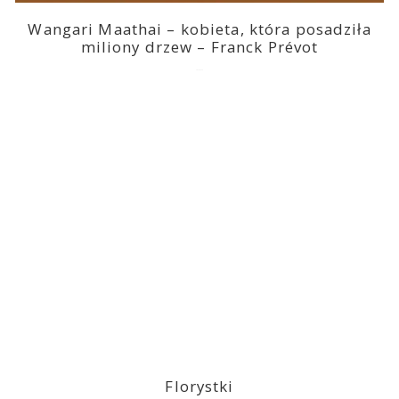
Wangari Maathai – kobieta, która posadziła
miliony drzew – Franck Prévot
2023-03-14
Florystki