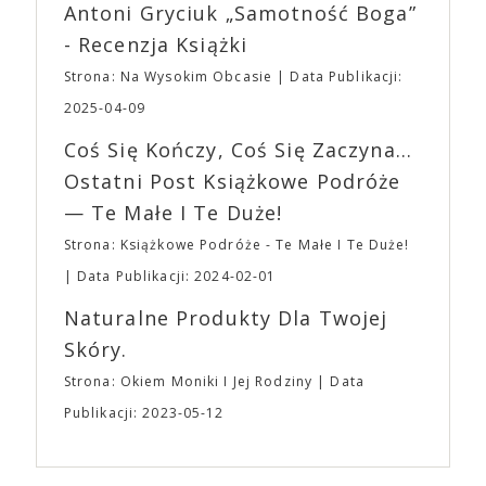
Wystawców i Obsługi. Na terenie hali nie zabraknie
Antoni Gryciuk „Samotność Boga”
(„Joker”, „Ona”) w swojej najbardziej zaskakującej
Waszych ulubionych Wystawców serwujących
roli. Twórca kultowych „Dziedzictwo. Hereditary” i
- Recenzja Książki
napoje oraz drobne przekąski a przed halą
„Midsommar. W biały dzień” zrealizował najbardziej
planujemy Strefę FoodTrucków. Życzymy Wam
Strona: Na Wysokim Obcasie
Data Publikacji:
osobisty film, który pozwolił mu w pełni podzielić
fantastycznego czasu oczekiwania na nadchodzącą
się z widzami swoimi lękami, wizją świata, a przede
2025-04-09
imprezę. W kwietniu widzimy się po raz kolejny w
wszystkim – swoim unikalnym poczuciem humoru.
EXPO XXI!
Coś Się Kończy, Coś Się Zaczyna...
„Bo się boi” w kinach od 21 kwietnia.
Ostatni Post Książkowe Podróże
— Te Małe I Te Duże!
Strona: Książkowe Podróże - Te Małe I Te Duże!
Data Publikacji: 2024-02-01
Naturalne Produkty Dla Twojej
Skóry.
Strona: Okiem Moniki I Jej Rodziny
Data
Publikacji: 2023-05-12