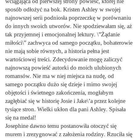
wciągająca od pierwszej strony powieść, której nie
sposób odłożyć na bok. Kristen Ashley w swojej
najnowszej serii podniosła poprzeczkę w porównaniu
do innych swoich utworów. Nie spodziewałam się, aż
tak przyjemnej i emocjonalnej lektury. \”Żądanie
miłości\” zachwyca od samego początku, bohaterowie
nie mają sobie równych, a historia pełna jest
wartościowej treści. Zdecydowanie mogę zaliczyć
najnowszą powieść autorki do moich ulubionych
romansów. Nie ma w niej miejsca na nudę, od
samego początku dużo się dzieje i mimo swojej
objętości i świetnego zakończenia, mogłabym
zagłębiać się w historię Josie i Jake\’a przez kolejne
tysiące stron. Wielki ukłon dla pani Ashley. Spisała
się na medal!
Josephine dawno temu postanowiła otoczyć się
murem i zrezygnować z założenia rodziny. Rzuciła się