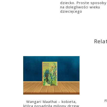
dziecko. Proste sposoby
na dolegliwości wieku
dziecięcego
2021-03-16
Rela
F
Wangari Maathai – kobieta,
która posadziła miliony drzew