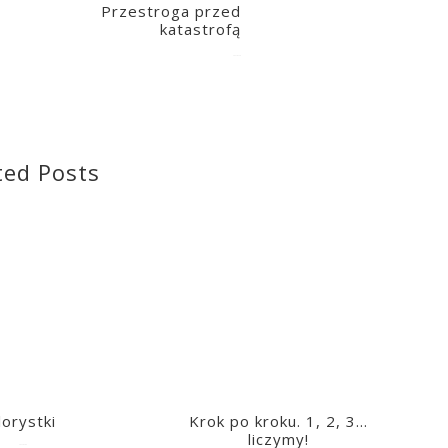
Przestroga przed
katastrofą
2021-03-16
ted Posts
lorystki
Krok po kroku. 1, 2, 3…
liczymy!
2023-03-09