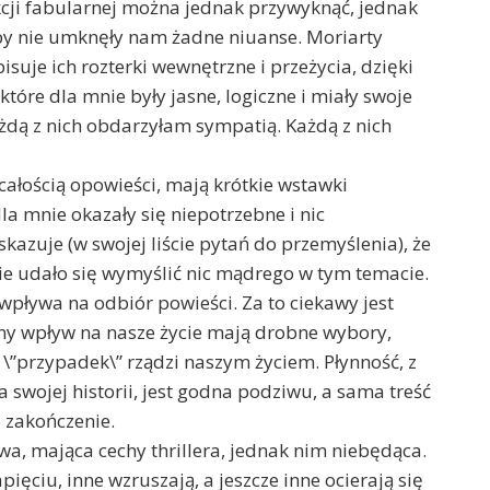
kcji fabularnej można jednak przywyknąć, jednak
 by nie umknęły nam żadne niuanse. Moriarty
uje ich rozterki wewnętrzne i przeżycia, dzięki
które dla mnie były jasne, logiczne i miały swoje
ażdą z nich obdarzyłam sympatią. Każdą z nich
ałością opowieści, mają krótkie wstawki
dla mnie okazały się niepotrzebne i nic
kazuje (w swojej liście pytań do przemyślenia), że
nie udało się wymyślić nic mądrego w tym temacie.
e wpływa na odbiór powieści. Za to ciekawy jest
mny wpływ na nasze życie mają drobne wybory,
\”przypadek\” rządzi naszym życiem. Płynność, z
swojej historii, jest godna podziwu, a sama treść
 zakończenie.
a, mająca cechy thrillera, jednak nim niebędąca.
ięciu, inne wzruszają, a jeszcze inne ocierają się