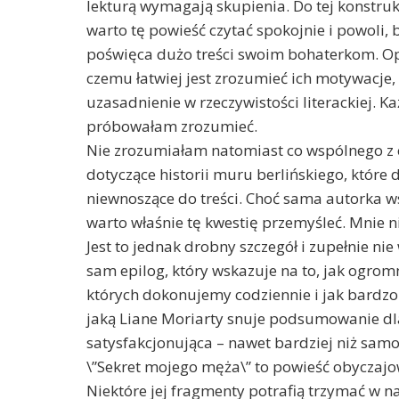
lekturą wymagają skupienia. Do tej konstru
warto tę powieść czytać spokojnie i powoli,
poświęca dużo treści swoim bohaterkom. Opis
czemu łatwiej jest zrozumieć ich motywacje, 
uzasadnienie w rzeczywistości literackiej. K
próbowałam zrozumieć.
Nie zrozumiałam natomiast co wspólnego z c
dotyczące historii muru berlińskiego, które 
niewnoszące do treści. Choć sama autorka ws
warto właśnie tę kwestię przemyśleć. Mnie 
Jest to jednak drobny szczegół i zupełnie ni
sam epilog, który wskazuje na to, jak ogro
których dokonujemy codziennie i jak bardzo 
jaką Liane Moriarty snuje podsumowanie dla 
satysfakcjonująca – nawet bardziej niż samo
\”Sekret mojego męża\” to powieść obyczajow
Niektóre jej fragmenty potrafią trzymać w nap