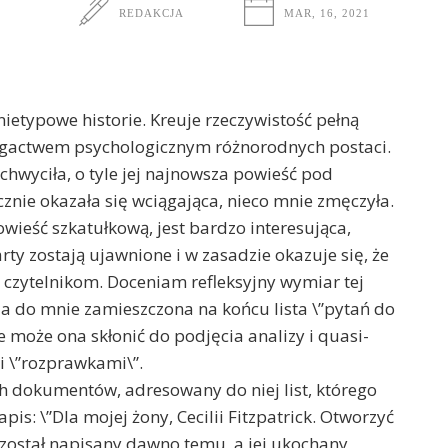
REDAKCJA
MAR, 16, 2021
etypowe historie. Kreuje rzeczywistość pełną
bogactwem psychologicznym różnorodnych postaci.
zachwyciła, o tyle jej najnowsza powieść pod
cznie okazała się wciągająca, nieco mnie zmęczyła.
wieść szkatułkową, jest bardzo interesująca,
rty zostają ujawnione i w zasadzie okazuje się, że
 czytelnikom. Doceniam refleksyjny wymiar tej
a do mnie zamieszczona na końcu lista \”pytań do
e może ona skłonić do podjęcia analizy i quasi-
mi \”rozprawkami\”.
h dokumentów, adresowany do niej list, którego
pis: \”Dla mojej żony, Cecilii Fitzpatrick. Otworzyć
t został napisany dawno temu, a jej ukochany