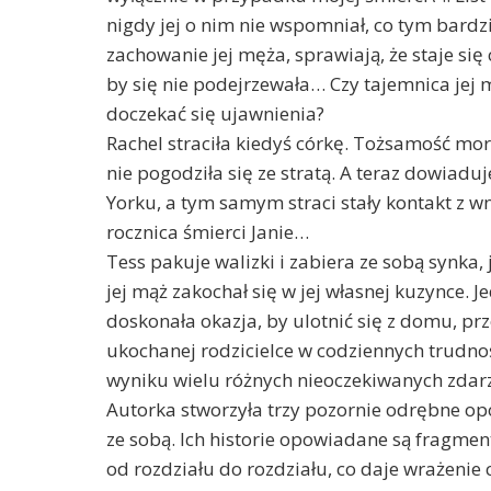
nigdy jej o nim nie wspomniał, co tym bardzi
zachowanie jej męża, sprawiają, że staje się 
by się nie podejrzewała… Czy tajemnica jej 
doczekać się ujawnienia?
Rachel straciła kiedyś córkę. Tożsamość mord
nie pogodziła się ze stratą. A teraz dowiadu
Yorku, a tym samym straci stały kontakt z w
rocznica śmierci Janie…
Tess pakuje walizki i zabiera ze sobą synka,
jej mąż zakochał się w jej własnej kuzynce. J
doskonała okazja, by ulotnić się z domu, pr
ukochanej rodzicielce w codziennych trudnoś
wyniku wielu różnych nieoczekiwanych zda
Autorka stworzyła trzy pozornie odrębne opo
ze sobą. Ich historie opowiadane są fragmen
od rozdziału do rozdziału, co daje wrażenie