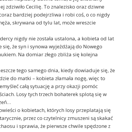
ej zdziwiło Cecilię. To znalezisko oraz dziwne
coraz bardziej podejrzliwa i robi coś, o co nigdy
męża, skrywana od tylu lat, może wreszcie
ercy nigdy nie została ustalona, a kobieta od lat
je się, że syn i synowa wyjeżdżają do Nowego
nukiem. Na domiar złego zbliża się kolejna
 jeszcze tego samego dnia, kiedy dowiaduje się, że
edzie do matki – kobieta złamała nogę, więc to
zemyśleć całą sytuację a przy okazji pomóc
ciach. Losy tych trzech bohaterek splotą się w
rzeń…
wieści o kobietach, których losy przeplatają się
tarycznie, przez co czytelnicy zmuszeni są skakać
 chaosu i sprawia, że pierwsze chwile spędzone z