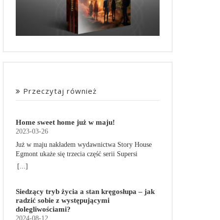
Przeczytaj również
Home sweet home już w maju!
2023-03-26
Już w maju nakładem wydawnictwa Story House
Egmont ukaże się trzecia część serii Supersi
scenarzysty Frederic Maupome. Ten tom nosi tytuł
[...]
Home sweet home. O czym tym razem poczytamy?
Troje dzieci z innej planety – Mat, Lili i Benji – są
Siedzący tryb życia a stan kręgosłupa – jak
obdarzone supermocami i wspomagane przez
radzić sobie z występującymi
robota o imieniu Al. Są rozdarte między chęcią
dolegliwościami?
prowadzenia normalnego życia wśród ludzi a
2024-08-12
lękiem przed odkryciem, kim są. W tej serii