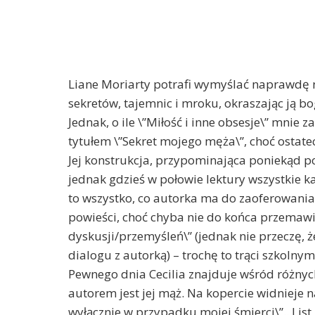
Liane Moriarty potrafi wymyślać naprawdę ni
sekretów, tajemnic i mroku, okraszając ją 
Jednak, o ile \”Miłość i inne obsesje\” mnie 
tytułem \”Sekret mojego męża\”, choć ostate
Jej konstrukcja, przypominająca poniekąd po
jednak gdzieś w połowie lektury wszystkie ka
to wszystko, co autorka ma do zaoferowania
powieści, choć chyba nie do końca przemawi
dyskusji/przemyśleń\” (jednak nie przeczę, ż
dialogu z autorką) – trochę to trąci szkolny
Pewnego dnia Cecilia znajduje wśród różnyc
autorem jest jej mąż. Na kopercie widnieje na
wyłącznie w przypadku mojej śmierci\”.. Lis