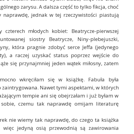
gólnego zarysu. A dalsza część to tylko fikcja, choć
ły naprawdę, jednak w tej rzeczywistości piastują
y czterech młodych kobiet: Beatrycze-pierwszej
untowanej siostry Beatrycze, Niny-plebejuszki,
yny, która pragnie zdobyć serce Jeffa (jedynego
ty), a raczej uzyskać status poprzez wejście do
iąże się przynajmniej jeden wątek miłosny, zatem
mocno wkręciłam się w książkę. Fabuła była
 zaintrygowana. Nawet tymi aspektami, w których
ażającym tempie ani się obejrzałam i już byłam w
m sobie, czemu tak naprawdę omijam literaturę
ek nie wiemy tak naprawdę, do czego ta książka
, więc jedyną osią przewodnią są zawirowania