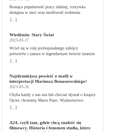
autorzy podejmują takie tematy, jak poszukiwanie
Rosnąca popularność pracy zdalnej, rozrywka
tożsamości, rodziny, samotności i odmienności pod
dostępna w sieci oraz możliwość zrobienia
przykrywką opowieści o superbohaterach. W
zakupów online sprawiają, że zmniejsza się nasza
[...]
trzecim tomie rodzeństwo znalazło się w
aktywność fizyczna. Coraz więcej siedzimy, już nie
policyjnym potrzasku. Dzieci są ścigane, dlatego
tylko w pracy. Taki tryb życia niekorzystnie
będą musiały opuścić swój dom i znaleźć nowe
Wiedźmin: Stary Świat
wpływa na nasz kręgosłup, a finalnie całe ciało.
schronienie… Tytuł: Home sweet home. Supersi.
2023-03-27
Siedzący tryb życia szybko daje o sobie znać
Tom 3 Seria: Supersi Autor: Maupome Frederic,
dolegliwościami bólowymi, szczególnie ze strony
Wciel się w rolę profesjonalnego zabójcy
Dawid Tłumaczenie: Puszczewicz Marek
kręgosłupa. Jak sobie z tym poradzić? Co robić,
potworów i zanurz w legendarnym świecie znanym
Wydawnictwo: Story House Egmont Liczba stron:
aby ograniczyć ból i inne nieprzyjemne
z wiedźmińskiego uniwersum! Wiedźmin: Stary
[...]
120 Numer wydania: I Data premiery: 2023-05-17
dolegliwości, gdy nasza praca wymusza
Świat to przygodowa gra planszowa, która zabiera
konieczność spędzania długich godzin w pozycji
graczy w podróż po fantastycznym świecie pełnym
siedzącej? O tym w niniejszym artykule. Siedzący
Najsłynniejsza powieść o mafii w
niebezpieczeństw, tajemnej magii, mrocznych
tryb życia – jak wpływa na ciało? Pozycja siedząca
interpretacji Mariusza Bonaszewskiego!
sekretów i niezwykłych miejsc, które tylko czekają
nie jest dla nas korzystna ani nawet naturalna. Im
2023-03-26
na odkrycie. Akcja gry toczy się w uwielbianym
dłużej siedzimy, tym bardziej zwiększa się napięcie
przez fanów uniwersum Wiedźmina, wiele lat przed
Chyba każdy z nas zna lub chociaż słyszał o książce
mięśni, doprowadzamy się do lordozy szyjnej,
wydarzeniami z sagi o Geralcie z Rivii, w czasach,
Ojciec chrzestny Mario Puzo. Wydawnictwo
przyjmujemy przygarbioną pozycję. Możemy
gdy plaga potworów trawiła Kontynent.
Albatros niedawno wznowiło cały mafijny cykl.
[...]
odczuwać bóle nóg i zmagać się z ich obrzękami. Z
Przeciwdziałać jej byli zdolni tylko wiedźmini —
Teraz dodatkowo wraz z EmpikGo zaprasza do
organizmu trudniej usuwane są toksyny, bo zostaje
profesjonalni zabójcy szkoleni do walki z istotami
wysłuchania pierwszego tomu w rewelacyjnej
zaburzony swobodny przepływ krwi. Minimalna
wrogimi ludziom. W grze Wiedźmin: Stary Świat
A24, czyli tam, gdzie chcą znaleźć się
interpretacji Mariusza Bonaszewskiego. My
aktywność fizyczna w połączeniu np. z pracą
każdy z graczy wybiera jedną z pięciu
filmowcy. Historia i fenomen studia, które
również do tego zachęcamy! Wejdźcie do ŚWIATA
biurową, która trwa zwykle około 8 godzin