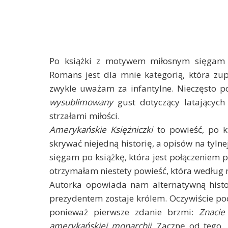
Po książki z motywem miłosnym sięgam b
Romans jest dla mnie kategorią, która zup
zwykle uważam za infantylne. Nieczęsto po
wysublimowany
gust dotyczący latającyc
strzałami miłości.
Amerykańskie Księżniczki
to powieść, po k
skrywać niejedną historię, a opisów na tylne
sięgam po książkę, która jest połączeniem p
otrzymałam niestety powieść, która według
Autorka opowiada nam alternatywną histo
prezydentem zostaje królem. Oczywiście poc
ponieważ pierwsze zdanie brzmi:
Znacie
amerykańskiej monarchii.
Zacznę od tego, ż