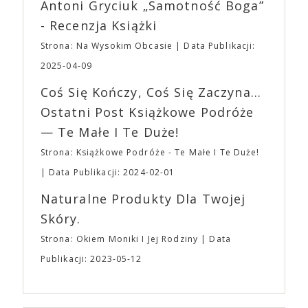
Wystawców i Obsługi. Na terenie hali nie zabraknie
Antoni Gryciuk „Samotność Boga”
(„Joker”, „Ona”) w swojej najbardziej zaskakującej
Waszych ulubionych Wystawców serwujących
roli. Twórca kultowych „Dziedzictwo. Hereditary” i
- Recenzja Książki
napoje oraz drobne przekąski a przed halą
„Midsommar. W biały dzień” zrealizował najbardziej
planujemy Strefę FoodTrucków. Życzymy Wam
Strona: Na Wysokim Obcasie
Data Publikacji:
osobisty film, który pozwolił mu w pełni podzielić
fantastycznego czasu oczekiwania na nadchodzącą
się z widzami swoimi lękami, wizją świata, a przede
2025-04-09
imprezę. W kwietniu widzimy się po raz kolejny w
wszystkim – swoim unikalnym poczuciem humoru.
EXPO XXI!
Coś Się Kończy, Coś Się Zaczyna...
„Bo się boi” w kinach od 21 kwietnia.
Ostatni Post Książkowe Podróże
— Te Małe I Te Duże!
Strona: Książkowe Podróże - Te Małe I Te Duże!
Data Publikacji: 2024-02-01
Naturalne Produkty Dla Twojej
Skóry.
Strona: Okiem Moniki I Jej Rodziny
Data
Publikacji: 2023-05-12