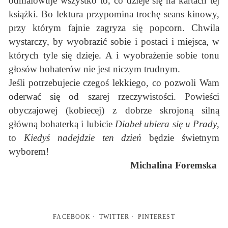
odmalowuje wszystko to, co dzieje się na kartach tej
książki. Bo lektura przypomina trochę seans kinowy,
przy którym fajnie zagryza się popcorn. Chwila
wystarczy, by wyobrazić sobie i postaci i miejsca, w
których tyle się dzieje. A i wyobrażenie sobie tonu
głosów bohaterów nie jest niczym trudnym.
Jeśli potrzebujecie czegoś lekkiego, co pozwoli Wam
oderwać się od szarej rzeczywistości. Powieści
obyczajowej (kobiecej) z dobrze skrojoną silną
główną bohaterką i lubicie
Diabeł ubiera się u Prady
,
to
Kiedyś nadejdzie ten dzień
będzie świetnym
wyborem!
Michalina Foremska
FACEBOOK
TWITTER
PINTEREST