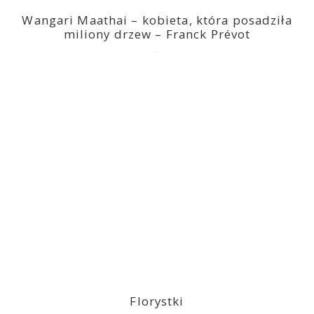
Wangari Maathai – kobieta, która posadziła
miliony drzew – Franck Prévot
2023-03-14
Florystki