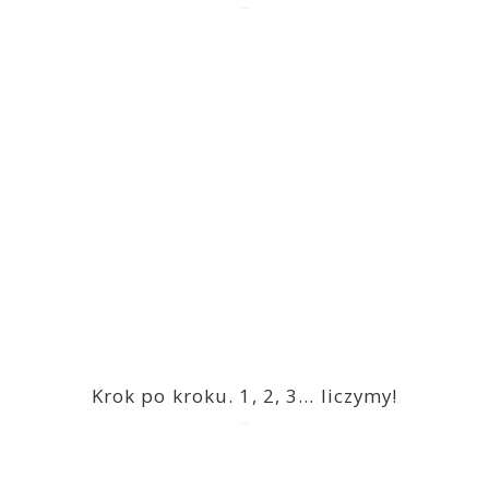
2023-03-09
Krok po kroku. 1, 2, 3… liczymy!
2023-03-09