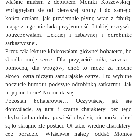
właśnie miałam z debiutem Moniki Koszewskiej.
Wciągnęłam się od pierwszej strony i do samego
końca czułam, jak przyjemnie płynę wraz z fabułą,
mając z tego nie lada przyjemność. I takiej rozrywki
potrzebowałam. Lekkiej i zabawnej i odrobinkę
sarkastycznej.
Przez całą lekturę kibicowałam głównej bohaterce, bo
skradła moje serce. Dla przyjaciół miła, szczera i
pomocna, dla wrogów, choć to może za mocne
słowo, ostra niczym samurajskie ostrze. I to wybitne
poczucie humoru podszyte odrobinką sarkazmu. Jak
tu jej nie lubić? No nie da się.
Pozostali bohaterowie… Oczywiście, jak się
domyślacie, są tutaj i czarne charaktery, bez tego
chyba żadna dobra powieść obyć się nie może, choć
są to skrajnie złe postaci. Ot takie wredne charaktery,
cóż poradzić. Właściwie należy oddać Monice