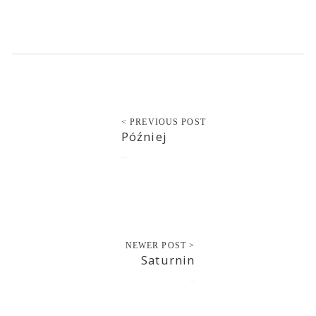
< PREVIOUS POST
Później
2021-03-28
NEWER POST >
Saturnin
2021-03-28