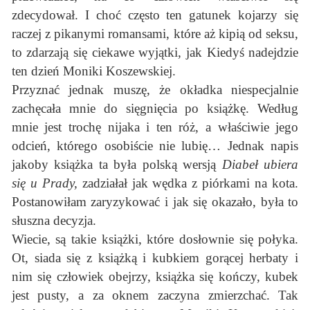
zdecydował. I choć często ten gatunek kojarzy się
raczej z pikanymi romansami, które aż kipią od seksu,
to zdarzają się ciekawe wyjątki, jak Kiedyś nadejdzie
ten dzień Moniki Koszewskiej.
Przyznać jednak muszę, że okładka niespecjalnie
zachęcała mnie do sięgnięcia po książkę. Według
mnie jest trochę nijaka i ten róż, a właściwie jego
odcień, którego osobiście nie lubię… Jednak napis
jakoby książka ta była polską wersją
Diabeł ubiera
się u Prady,
zadziałał jak wędka z piórkami na kota.
Postanowiłam zaryzykować i jak się okazało, była to
słuszna decyzja.
Wiecie, są takie książki, które dosłownie się połyka.
Ot, siada się z książką i kubkiem gorącej herbaty i
nim się człowiek obejrzy, książka się kończy, kubek
jest pusty, a za oknem zaczyna zmierzchać. Tak