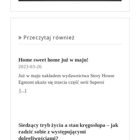
Przeczytaj również
Home sweet home już w maju!
2023-03-26
Już w maju nakładem wydawnictwa Story House
Egmont ukaże się trzecia część serii Supersi
scenarzysty Frederic Maupome. Ten tom nosi tytuł
[...]
Home sweet home. O czym tym razem poczytamy?
Troje dzieci z innej planety – Mat, Lili i Benji – są
obdarzone supermocami i wspomagane przez robota
o imieniu Al. Są rozdarte między chęcią
prowadzenia normalnego życia wśród ludzi a lękiem
Siedzący tryb życia a stan kręgosłupa – jak
przed odkryciem, kim są. W tej serii autorzy
radzić sobie z występującymi
podejmują takie tematy, jak poszukiwanie
dolegliwościami?