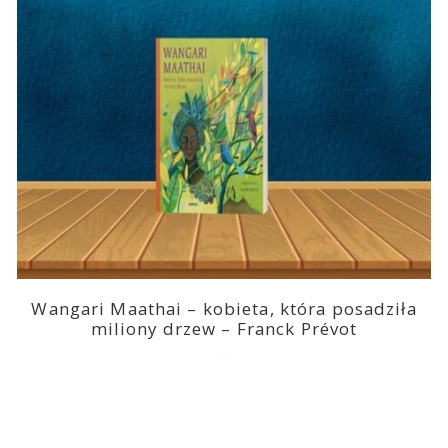
Wangari Maathai – kobieta, która posadziła
miliony drzew – Franck Prévot
2023-03-14