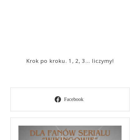
Krok po kroku. 1, 2, 3… liczymy!
2023-03-09
Facebook