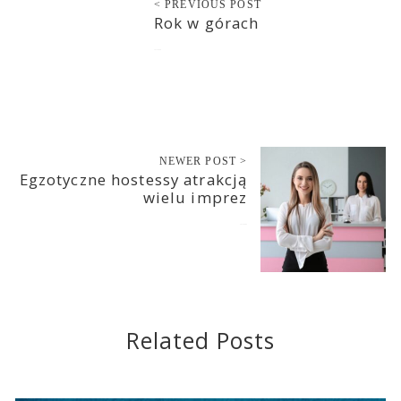
< PREVIOUS POST
Rok w górach
2021-04-08
NEWER POST >
Egzotyczne hostessy atrakcją
wielu imprez
2021-04-09
Related Posts