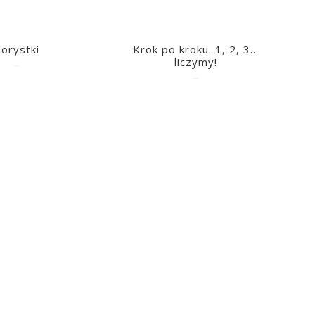
lorystki
Krok po kroku. 1, 2, 3…
liczymy!
2023-03-09
2023-03-09