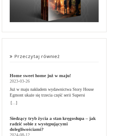
Przeczytaj również
Home sweet home już w maju!
2023-03-26
Już w maju nakładem wydawnictwa Story House
Egmont ukaże się trzecia część serii Supersi
scenarzysty Frederic Maupome. Ten tom nosi tytuł
[...]
Home sweet home. O czym tym razem poczytamy?
Troje dzieci z innej planety – Mat, Lili i Benji – są
Siedzący tryb życia a stan kręgosłupa – jak
obdarzone supermocami i wspomagane przez
radzić sobie z występującymi
robota o imieniu Al. Są rozdarte między chęcią
dolegliwościami?
prowadzenia normalnego życia wśród ludzi a
2024-08-12
lękiem przed odkryciem, kim są. W tej serii