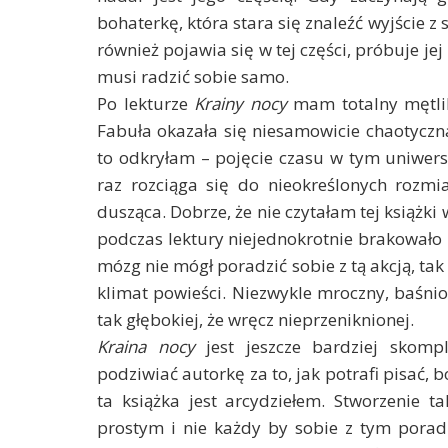
bohaterkę, która stara się znaleźć wyjście z 
również pojawia się w tej części, próbuje jej
musi radzić sobie samo.
Po lekturze
Krainy nocy
mam totalny mętlik 
Fabuła okazała się niesamowicie chaotyczn
to odkryłam – pojęcie czasu w tym uniwersu
raz rozciąga się do nieokreślonych rozmi
dusząca. Dobrze, że nie czytałam tej książki 
podczas lektury niejednokrotnie brakowało 
mózg nie mógł poradzić sobie z tą akcją, t
klimat powieści. Niezwykle mroczny, baśniow
tak głębokiej, że wręcz nieprzeniknionej.
Kraina nocy
jest jeszcze bardziej skomp
podziwiać autorkę za to, jak potrafi pisać, b
ta książka jest arcydziełem. Stworzenie ta
prostym i nie każdy by sobie z tym poradz