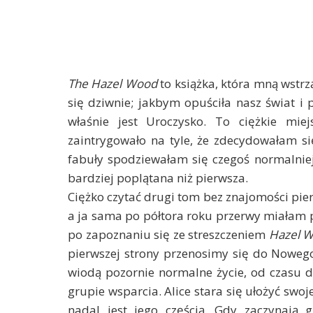
The Hazel Wood
to książka, która mną wstrz
się dziwnie; jakbym opuściła nasz świat i 
właśnie jest Uroczysko. To ciężkie mie
zaintrygowało na tyle, że zdecydowałam s
fabuły spodziewałam się czegoś normalniejs
bardziej poplątana niż pierwsza.
Ciężko czytać drugi tom bez znajomości pi
a ja sama po półtora roku przerwy miałam p
po zapoznaniu się ze streszczeniem
Hazel 
pierwszej strony przenosimy się do Nowego 
wiodą pozornie normalne życie, od czasu do
grupie wsparcia. Alice stara się ułożyć swoje
nadal jest jego częścią. Gdy zaczynają g