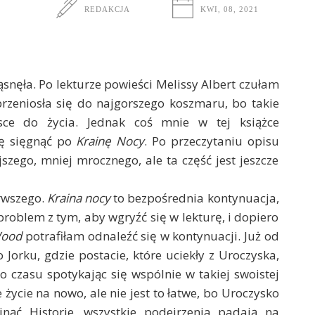
REDAKCJA
KWI, 08, 2021
ąsnęła. Po lekturze powieści Melissy Albert czułam
przeniosła się do najgorszego koszmaru, bo takie
jsce do życia. Jednak coś mnie w tej książce
ię sięgnąć po
Krainę Nocy
. Po przeczytaniu opisu
zego, mniej mrocznego, ale ta część jest jeszcze
erwszego.
Kraina nocy
to bezpośrednia kontynuacja,
roblem z tym, aby wgryźć się w lekturę, i dopiero
Wood
potrafiłam odnaleźć się w kontynuacji. Już od
Jorku, gdzie postacie, które uciekły z Uroczyska,
 czasu spotykając się wspólnie w takiej swoistej
 życie na nowo, ale nie jest to łatwe, bo Uroczysko
inąć Historie, wszystkie podejrzenia padają na