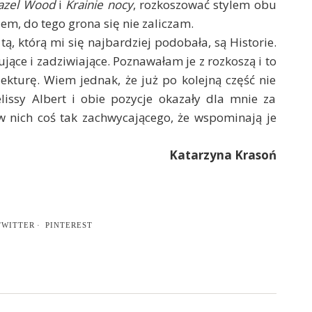
azel Wood
i
Krainie nocy
, rozkoszować stylem obu
bólem, do tego grona się nie zaliczam.
tą, którą mi się najbardziej podobała, są Historie.
ujące i zadziwiające. Poznawałam je z rozkoszą i to
lekturę. Wiem jednak, że już po kolejną część nie
ssy Albert i obie pozycje okazały dla mnie za
 w nich coś tak zachwycającego, że wspominają je
Katarzyna Krasoń
TWITTER
PINTEREST