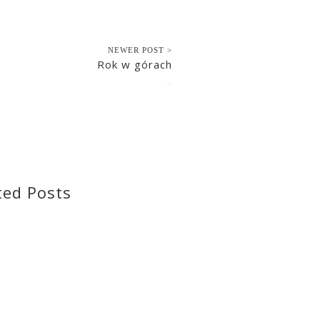
NEWER POST >
Rok w górach
2021-04-08
ted Posts