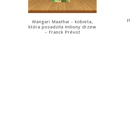
F
Wangari Maathai – kobieta,
która posadziła miliony drzew
– Franck Prévot
2023-03-14