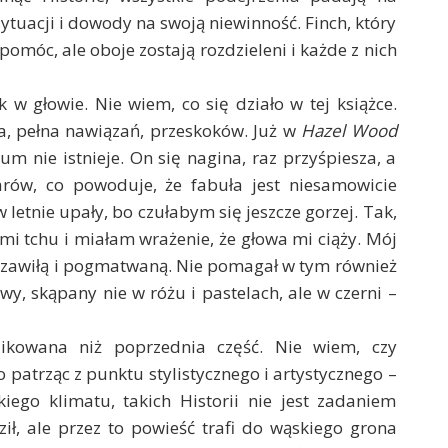
sytuacji i dowody na swoją niewinność. Finch, który
 pomóc, ale oboje zostają rozdzieleni i każde z nich
w głowie. Nie wiem, co się działo w tej książce.
a, pełna nawiązań, przeskoków. Już w
Hazel Wood
m nie istnieje. On się nagina, raz przyśpiesza, a
arów, co powoduje, że fabuła jest niesamowicie
w letnie upały, bo czułabym się jeszcze gorzej. Tak,
mi tchu i miałam wrażenie, że głowa mi ciąży. Mój
ak zawiłą i pogmatwaną. Nie pomagał w tym również
y, skąpany nie w różu i pastelach, ale w czerni –
likowana niż poprzednia część. Nie wiem, czy
o patrząc z punktu stylistycznego i artystycznego –
kiego klimatu, takich Historii nie jest zadaniem
ił, ale przez to powieść trafi do wąskiego grona