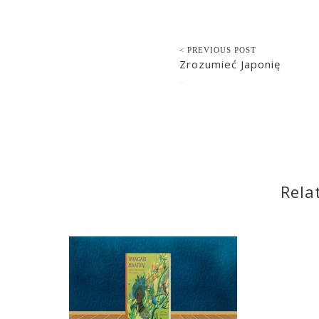
< PREVIOUS POST
Zrozumieć Japonię
2021-04-07
Rela