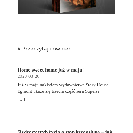
Przeczytaj również
Home sweet home już w maju!
2023-03-26
Już w maju nakładem wydawnictwa Story House
Egmont ukaże się trzecia część serii Supersi
scenarzysty Frederic Maupome. Ten tom nosi tytuł
[...]
Home sweet home. O czym tym razem poczytamy?
Troje dzieci z innej planety – Mat, Lili i Benji – są
obdarzone supermocami i wspomagane przez robota
o imieniu Al. Są rozdarte między chęcią
prowadzenia normalnego życia wśród ludzi a lękiem
Siedzący tryb życia a stan kręgosłupa – jak