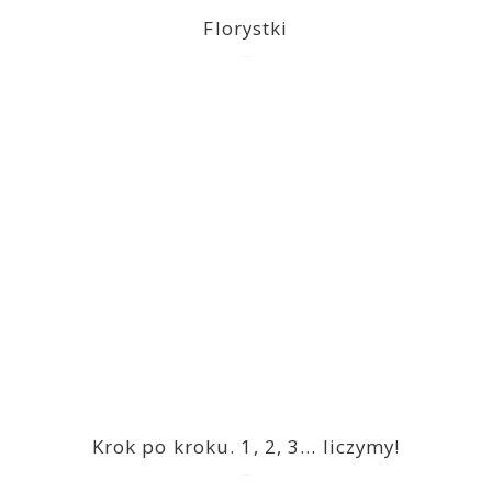
Florystki
2023-03-09
Krok po kroku. 1, 2, 3… liczymy!
2023-03-09