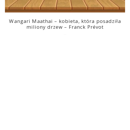
Wangari Maathai – kobieta, która posadziła
miliony drzew – Franck Prévot
2023-03-14