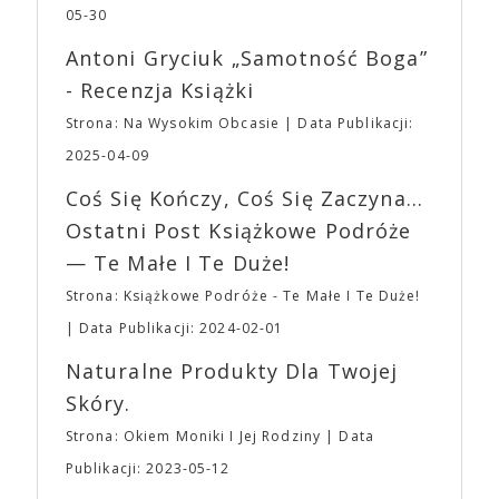
dotyczył jedynie tych, którzy z imprezy wyjść nie
jednego z najbardziej interesujących współczesnych
05-30
mogą lub nie powinni tego robić czyli Gości,
reżyserów, Ariego Astera, z Joaquinem Phoenixem
Wystawców i Obsługi. Na terenie hali nie zabraknie
Antoni Gryciuk „Samotność Boga”
(„Joker”, „Ona”) w swojej najbardziej zaskakującej
Waszych ulubionych Wystawców serwujących
roli. Twórca kultowych „Dziedzictwo. Hereditary” i
- Recenzja Książki
napoje oraz drobne przekąski a przed halą
„Midsommar. W biały dzień” zrealizował najbardziej
planujemy Strefę FoodTrucków. Życzymy Wam
Strona: Na Wysokim Obcasie
Data Publikacji:
osobisty film, który pozwolił mu w pełni podzielić
fantastycznego czasu oczekiwania na nadchodzącą
się z widzami swoimi lękami, wizją świata, a przede
2025-04-09
imprezę. W kwietniu widzimy się po raz kolejny w
wszystkim – swoim unikalnym poczuciem humoru.
EXPO XXI!
Coś Się Kończy, Coś Się Zaczyna...
„Bo się boi” w kinach od 21 kwietnia.
Ostatni Post Książkowe Podróże
— Te Małe I Te Duże!
Strona: Książkowe Podróże - Te Małe I Te Duże!
Data Publikacji: 2024-02-01
Naturalne Produkty Dla Twojej
Skóry.
Strona: Okiem Moniki I Jej Rodziny
Data
Publikacji: 2023-05-12