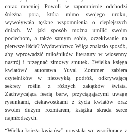
coraz mocniej. Powoli w zapomnienie odchodzi
śnieżna pora, która mimo swojego uroku,
wywoływała tęskne wspomnienia o cieplejszych
dniach. W jaki sposób można umilić swoim
pociechom, a także samym sobie, oczekiwanie na
pierwsze liście? Wydawnictwo Wilga znalazło sposób,
aby wprowadzić miłośników literatury w wiosenny
nastrój i przegnać zimowy smutek. ?Wielka księga
kwiatów? autorstwa Yuval Zommer zabiera
czytelników w niezwykłą podróż, odkrywającą
sekrety roślin z różnych zakątków świata.
Zachwycającą feerią barw, przyciągającymi uwagę
rysunkami, ciekawostkami z życia kwiatów oraz
swoim dużym rozmiarem, książka skrada serce
najmłodszych.
“Wielka księga kwiatów” powstała we współpracy z