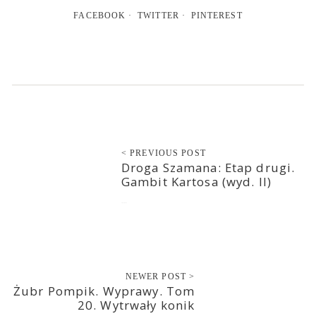
FACEBOOK
TWITTER
PINTEREST
< PREVIOUS POST
Droga Szamana: Etap drugi.
Gambit Kartosa (wyd. II)
2021-04-19
NEWER POST >
Żubr Pompik. Wyprawy. Tom
20. Wytrwały konik