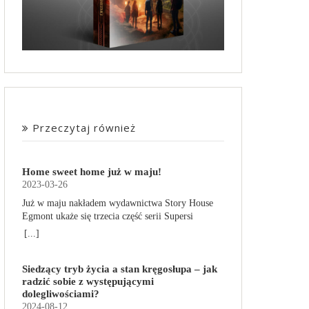
Przeczytaj również
Home sweet home już w maju!
2023-03-26
Już w maju nakładem wydawnictwa Story House
Egmont ukaże się trzecia część serii Supersi
scenarzysty Frederic Maupome. Ten tom nosi tytuł
[...]
Home sweet home. O czym tym razem poczytamy?
Troje dzieci z innej planety – Mat, Lili i Benji – są
Siedzący tryb życia a stan kręgosłupa – jak
obdarzone supermocami i wspomagane przez
radzić sobie z występującymi
robota o imieniu Al. Są rozdarte między chęcią
dolegliwościami?
prowadzenia normalnego życia wśród ludzi a
2024-08-12
lękiem przed odkryciem, kim są. W tej serii