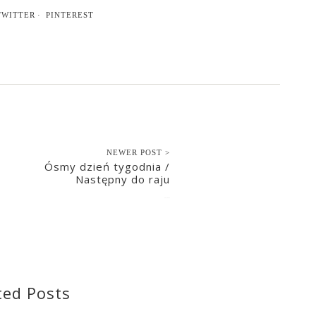
TWITTER
PINTEREST
NEWER POST >
Ósmy dzień tygodnia /
Następny do raju
2021-04-22
ted Posts