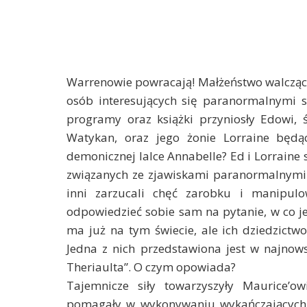
Warrenowie powracają! Małżeństwo walcząc
osób interesujących się paranormalnymi sp
programy oraz książki przyniosły Edowi,
Watykan, oraz jego żonie Lorraine będą
demonicznej lalce Annabelle? Ed i Lorraine 
związanych ze zjawiskami paranormalnymi. 
inni zarzucali chęć zarobku i manipul
odpowiedzieć sobie sam na pytanie, w co je
ma już na tym świecie, ale ich dziedzictwo
Jedna z nich przedstawiona jest w najnow
Theriaulta”. O czym opowiada?
Tajemnicze siły towarzyszyły Maurice’o
pomagały w wykonywaniu wykańczających p