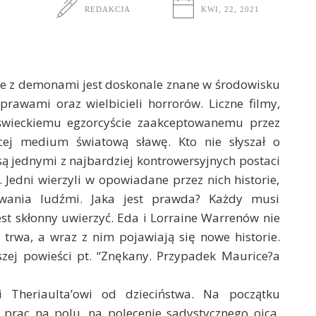
REDAKCJA
KWI, 22, 2021
e z demonami jest doskonale znane w środowisku
rawami oraz wielbicieli horrorów. Liczne filmy,
 świeckiemu egzorcyście zaakceptowanemu przez
cej medium światową sławę. Kto nie słyszał o
są jednymi z najbardziej kontrowersyjnych postaci
Jedni wierzyli w opowiadane przez nich historie,
owania ludźmi. Jaka jest prawda? Każdy musi
st skłonny uwierzyć. Eda i Lorraine Warrenów nie
 trwa, a wraz z nim pojawiają się nowe historie.
szej powieści pt. “Znękany. Przypadek Maurice?a
wi Theriaulta’owi od dzieciństwa. Na początku
rac na polu, na polecenie sadystycznego ojca,