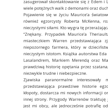
zasugerował skontaktowanie się z Edem i
wiele potężnych walk z demonami oraz duc
Pojawienie się w życiu Maurice’a świato
również egzorcysty Roberta McKenna, ro
nieczystymi siłami. Kto wygra tę przerażają
“Znękany. Przypadek Maurice’a Theriault
miasteczkiem Warren przedstawiająca z
niepozornego farmera, który w dziecińs
nieczystym istotom. Książka autorstwa Ed
Lasalandrem, Markiem Merendą oraz Maur
prawdziwą historię opętania przez szatana,
niezwykle trudne i niebezpieczne.
Zjawiska paranormalne interesowały
przedstawiająca prawdziwe historie egz
kłopoty, dostarcza mi nowych informacji o
innej strony. Przygody Warrenów traktuję 
jest mi obcy, ale jednocześnie potrafię o