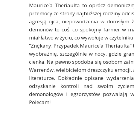
Maurice’a Theriaulta to oprócz demoniczn
przemocy ze strony najbliższej rodziny odci
agresją ojca, niepowodzenia w dorosłym ży
demonów to coś, co spokojny farmer w ma
miał łatwo w życiu, co wywołuje w czytelnik
“Znękany. Przypadek Maurice’a Theriaulta” 
wyobraźnię, szczególnie w nocy, gdzie gra
cienka. Na pewno spodoba się osobom za
Warrenów, wielbicielom dreszczyku emocji,
literaturze. Dokładnie opisane wydarzen
odzyskanie kontroli nad swoim życiem
demonologów i egzorcystów pozwalają wc
Polecam!