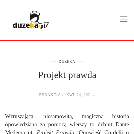
DUZEKA
Projekt prawda
REDAKCJA
KWI, 24, 2021
Wzruszająca, niesamowita, magiczna historia
opowiedziana za pomocą wierszy to debiut Dante
Medema pt.
Projekt Prawda.
Opowieść Cordelii o