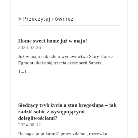
Przeczytaj również
Home sweet home już w maju!
2023-03-26
Już w maju nakładem wydawnictwa Story House
Egmont ukaże się trzecia część serii Supersi
scenarzysty Frederic Maupome. Ten tom nosi tytuł
[...]
Home sweet home. O czym tym razem poczytamy?
Troje dzieci z innej planety – Mat, Lili i Benji – są
obdarzone supermocami i wspomagane przez robota
o imieniu Al. Są rozdarte między chęcią
prowadzenia normalnego życia wśród ludzi a lękiem
Siedzący tryb życia a stan kręgosłupa – jak
przed odkryciem, kim są. W tej serii autorzy
radzić sobie z występującymi
podejmują takie tematy, jak poszukiwanie
dolegliwościami?
tożsamości, rodziny, samotności i odmienności pod
2024-08-12
przykrywką opowieści o superbohaterach. W
Rosnąca popularność pracy zdalnej, rozrywka
trzecim tomie rodzeństwo znalazło się w policyjnym