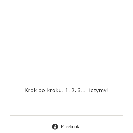
Krok po kroku. 1, 2, 3… liczymy!
2023-03-09
Facebook