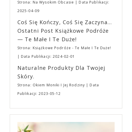
planujemy Strefę FoodTrucków. Życzymy Wam
Strona: Na Wysokim Obcasie
Data Publikacji:
osobisty film, który pozwolił mu w pełni podzielić
fantastycznego czasu oczekiwania na nadchodzącą
się z widzami swoimi lękami, wizją świata, a przede
2025-04-09
imprezę. W kwietniu widzimy się po raz kolejny w
wszystkim – swoim unikalnym poczuciem humoru.
EXPO XXI!
Coś Się Kończy, Coś Się Zaczyna...
„Bo się boi” w kinach od 21 kwietnia.
Ostatni Post Książkowe Podróże
— Te Małe I Te Duże!
Strona: Książkowe Podróże - Te Małe I Te Duże!
Data Publikacji: 2024-02-01
Naturalne Produkty Dla Twojej
Skóry.
Strona: Okiem Moniki I Jej Rodziny
Data
Publikacji: 2023-05-12