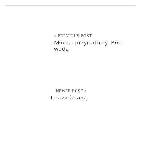
< PREVIOUS POST
Młodzi przyrodnicy. Pod
wodą
2021-04-23
NEWER POST >
Tuż za ścianą
2021-04-24