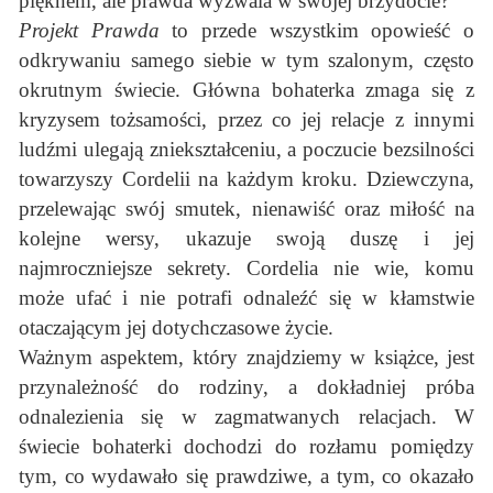
pięknem, ale prawda wyzwala w swojej brzydocie?
Projekt Prawda
to przede wszystkim opowieść o
odkrywaniu samego siebie w tym szalonym, często
okrutnym świecie. Główna bohaterka zmaga się z
kryzysem tożsamości, przez co jej relacje z innymi
ludźmi ulegają zniekształceniu, a poczucie bezsilności
towarzyszy Cordelii na każdym kroku. Dziewczyna,
przelewając swój smutek, nienawiść oraz miłość na
kolejne wersy, ukazuje swoją duszę i jej
najmroczniejsze sekrety. Cordelia nie wie, komu
może ufać i nie potrafi odnaleźć się w kłamstwie
otaczającym jej dotychczasowe życie.
Ważnym aspektem, który znajdziemy w książce, jest
przynależność do rodziny, a dokładniej próba
odnalezienia się w zagmatwanych relacjach. W
świecie bohaterki dochodzi do rozłamu pomiędzy
tym, co wydawało się prawdziwe, a tym, co okazało