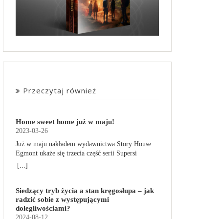
Przeczytaj również
Home sweet home już w maju!
2023-03-26
Już w maju nakładem wydawnictwa Story House
Egmont ukaże się trzecia część serii Supersi
scenarzysty Frederic Maupome. Ten tom nosi tytuł
[...]
Home sweet home. O czym tym razem poczytamy?
Troje dzieci z innej planety – Mat, Lili i Benji – są
Siedzący tryb życia a stan kręgosłupa – jak
obdarzone supermocami i wspomagane przez
radzić sobie z występującymi
robota o imieniu Al. Są rozdarte między chęcią
dolegliwościami?
prowadzenia normalnego życia wśród ludzi a
2024-08-12
lękiem przed odkryciem, kim są. W tej serii