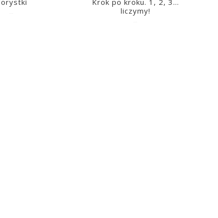
lorystki
Krok po kroku. 1, 2, 3…
liczymy!
2023-03-09
2023-03-09