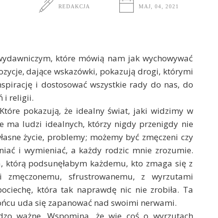
REDAKCJA
MAJ, 04, 2021
wydawniczym, które mówią nam jak wychowywać
ozycje, dające wskazówki, pokazują drogi, którymi
spirację i dostosować wszystkie rady do nas, do
i religii.
 Które pokazują, że idealny świat, jaki widzimy w
ie ma ludzi idealnych, którzy nigdy przenigdy nie
własne życie, problemy; możemy być zmęczeni czy
ać i wymieniać, a każdy rodzic mnie zrozumie.
ura, którą podsunęłabym każdemu, kto zmaga się z
wi zmęczonemu, sfrustrowanemu, z wyrzutami
ociechę, która tak naprawdę nic nie zrobiła. Ta
w końcu uda się zapanować nad swoimi nerwami.
ardzo ważne. Wspomina, że wie coś o wyrzutach