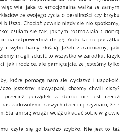
 więc wie, jaka to emocjonalna walka ze samym
kładów ze swojego życia o bezsilności czy krzyku
wi bliższa. Chociaż pewnie nigdy się nie spotkamy,
iecko” czułam się tak, jakbym rozmawiała z dobrą
mnie na odpowiednią drogę. Autorka na początku
y i wybuchamy złością. Jeżeli zrozumiemy, jaki
iemy mogli zdusić to wszystko w zarodku. Krzyk
i, jak i rodzice, ale pamiętajcie, że jesteśmy tylko
by, które pomogą nam się wyciszyć i uspokoić.
oże jesteśmy niewyspani, chcemy chwili ciszy?
 – przecież porządek w domu nie jest rzeczą
 nas zadowolenie naszych dzieci i przyznam, że z
Staram się wciąż i wciąż układać sobie w głowie
zemu czyta się go bardzo szybko. Nie jest to też