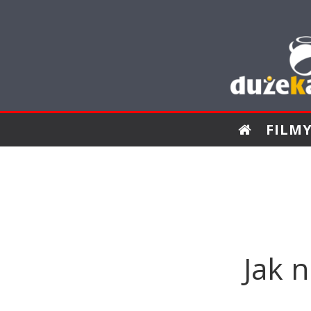
FILM
Jak n