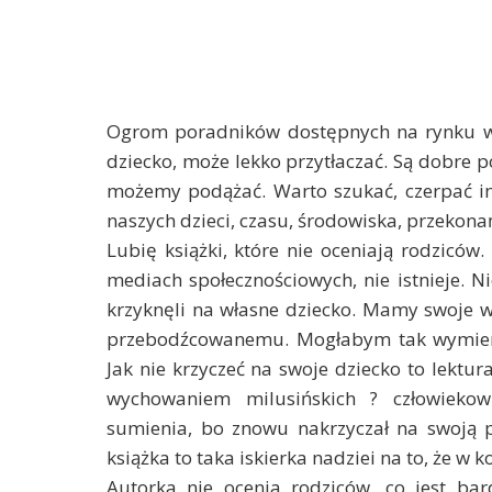
Ogrom poradników dostępnych na rynku 
dziecko, może lekko przytłaczać. Są dobre p
możemy podążać. Warto szukać, czerpać in
naszych dzieci, czasu, środowiska, przekonań 
Lubię książki, które nie oceniają rodziców.
mediach społecznościowych, nie istnieje. N
krzyknęli na własne dziecko. Mamy swoje 
przebodźcowanemu. Mogłabym tak wymieni
Jak nie krzyczeć na swoje dziecko to lekt
wychowaniem milusińskich ? człowieko
sumienia, bo znowu nakrzyczał na swoją p
książka to taka iskierka nadziei na to, że 
Autorka nie ocenia rodziców, co jest b