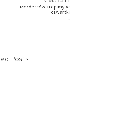
NEWER POST >
w
Morderców tropimy w
czwartki
2021-05-04
ted Posts