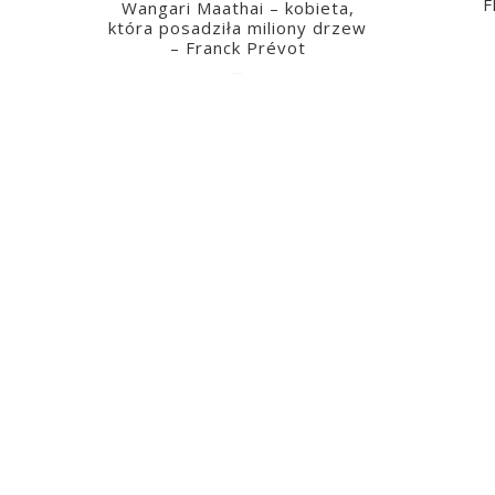
F
Wangari Maathai – kobieta,
która posadziła miliony drzew
– Franck Prévot
2023-03-14