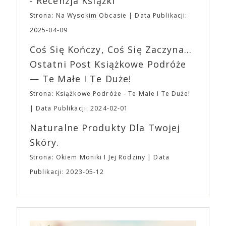
- Recenzja Książki
napoje oraz drobne przekąski a przed halą
„Midsommar. W biały dzień” zrealizował najbardziej
planujemy Strefę FoodTrucków. Życzymy Wam
Strona: Na Wysokim Obcasie
Data Publikacji:
osobisty film, który pozwolił mu w pełni podzielić
fantastycznego czasu oczekiwania na nadchodzącą
się z widzami swoimi lękami, wizją świata, a przede
2025-04-09
imprezę. W kwietniu widzimy się po raz kolejny w
wszystkim – swoim unikalnym poczuciem humoru.
EXPO XXI!
Coś Się Kończy, Coś Się Zaczyna...
„Bo się boi” w kinach od 21 kwietnia.
Ostatni Post Książkowe Podróże
— Te Małe I Te Duże!
Strona: Książkowe Podróże - Te Małe I Te Duże!
Data Publikacji: 2024-02-01
Naturalne Produkty Dla Twojej
Skóry.
Strona: Okiem Moniki I Jej Rodziny
Data
Publikacji: 2023-05-12