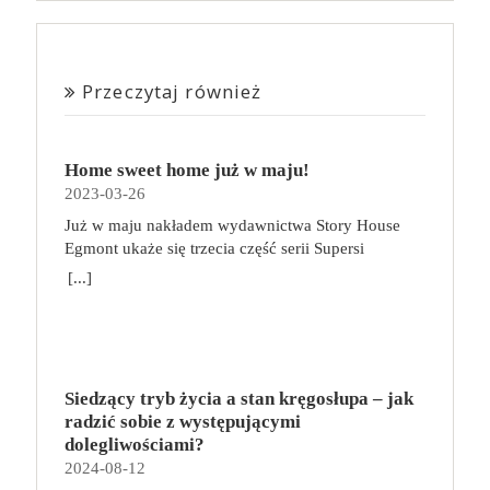
Przeczytaj również
Home sweet home już w maju!
2023-03-26
Już w maju nakładem wydawnictwa Story House
Egmont ukaże się trzecia część serii Supersi
scenarzysty Frederic Maupome. Ten tom nosi tytuł
[...]
Home sweet home. O czym tym razem poczytamy?
Troje dzieci z innej planety – Mat, Lili i Benji – są
obdarzone supermocami i wspomagane przez robota
o imieniu Al. Są rozdarte między chęcią
prowadzenia normalnego życia wśród ludzi a lękiem
Siedzący tryb życia a stan kręgosłupa – jak
przed odkryciem, kim są. W tej serii autorzy
radzić sobie z występującymi
podejmują takie tematy, jak poszukiwanie
dolegliwościami?
tożsamości, rodziny, samotności i odmienności pod
2024-08-12
przykrywką opowieści o superbohaterach. W