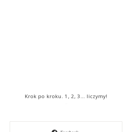
Krok po kroku. 1, 2, 3… liczymy!
2023-03-09