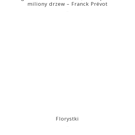
miliony drzew – Franck Prévot
2023-03-14
Florystki
2023-03-09