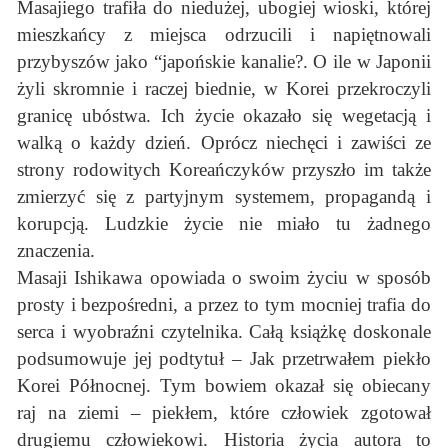
Masajiego trafiła do niedużej, ubogiej wioski, której
mieszkańcy z miejsca odrzucili i napiętnowali
przybyszów jako “japońskie kanalie?. O ile w Japonii
żyli skromnie i raczej biednie, w Korei przekroczyli
granicę ubóstwa. Ich życie okazało się wegetacją i
walką o każdy dzień. Oprócz niechęci i zawiści ze
strony rodowitych Koreańczyków przyszło im także
zmierzyć się z partyjnym systemem, propagandą i
korupcją. Ludzkie życie nie miało tu żadnego
znaczenia.
Masaji Ishikawa opowiada o swoim życiu w sposób
prosty i bezpośredni, a przez to tym mocniej trafia do
serca i wyobraźni czytelnika. Całą książkę doskonale
podsumowuje jej podtytuł – Jak przetrwałem piekło
Korei Północnej. Tym bowiem okazał się obiecany
raj na ziemi – piekłem, które człowiek zgotował
drugiemu człowiekowi. Historia życia autora to