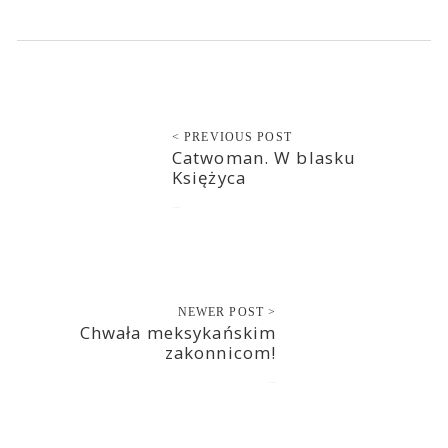
< PREVIOUS POST
Catwoman. W blasku
Księżyca
2021-05-12
NEWER POST >
Chwała meksykańskim
zakonnicom!
2021-05-12