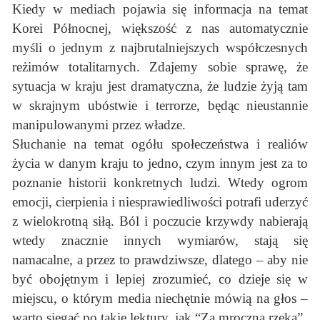
Kiedy w mediach pojawia się informacja na temat
Korei Północnej, większość z nas automatycznie
myśli o jednym z najbrutalniejszych współczesnych
reżimów totalitarnych. Zdajemy sobie sprawę, że
sytuacja w kraju jest dramatyczna, że ludzie żyją tam
w skrajnym ubóstwie i terrorze, będąc nieustannie
manipulowanymi przez władze.
Słuchanie na temat ogółu społeczeństwa i realiów
życia w danym kraju to jedno, czym innym jest za to
poznanie historii konkretnych ludzi. Wtedy ogrom
emocji, cierpienia i niesprawiedliwości potrafi uderzyć
z wielokrotną siłą. Ból i poczucie krzywdy nabierają
wtedy znacznie innych wymiarów, stają się
namacalne, a przez to prawdziwsze, dlatego – aby nie
być obojętnym i lepiej zrozumieć, co dzieje się w
miejscu, o którym media niechętnie mówią na głos –
warto sięgać po takie lektury, jak “Za mroczną rzeką”.