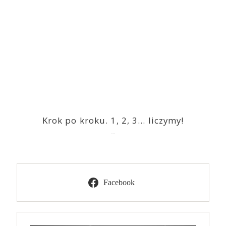
Krok po kroku. 1, 2, 3… liczymy!
2023-03-09
Facebook