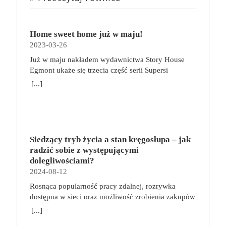
Home sweet home już w maju!
2023-03-26
Już w maju nakładem wydawnictwa Story House
Egmont ukaże się trzecia część serii Supersi
scenarzysty Frederic Maupome. Ten tom nosi tytuł
[...]
Home sweet home. O czym tym razem poczytamy?
Troje dzieci z innej planety – Mat, Lili i Benji – są
obdarzone supermocami i wspomagane przez robota
o imieniu Al. Są rozdarte między chęcią
prowadzenia normalnego życia wśród ludzi a lękiem
Siedzący tryb życia a stan kręgosłupa – jak
przed odkryciem, kim są. W tej serii autorzy
radzić sobie z występującymi
podejmują takie tematy, jak poszukiwanie
dolegliwościami?
tożsamości, rodziny, samotności i odmienności pod
2024-08-12
przykrywką opowieści o superbohaterach. W
Rosnąca popularność pracy zdalnej, rozrywka
trzecim tomie rodzeństwo znalazło się w policyjnym
dostępna w sieci oraz możliwość zrobienia zakupów
potrzasku. Dzieci są ścigane, dlatego będą musiały
online sprawiają, że zmniejsza się nasza aktywność
opuścić swój dom i znaleźć nowe schronienie…
[...]
fizyczna. Coraz więcej siedzimy, już nie tylko w
Tytuł: Home sweet home. Supersi. Tom 3 Seria: