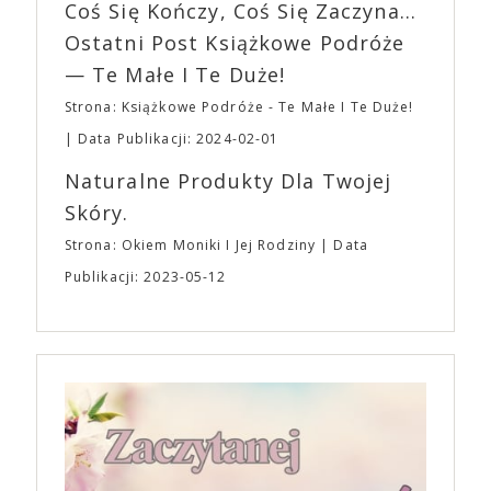
EXPO XXI!
Coś Się Kończy, Coś Się Zaczyna...
„Bo się boi” w kinach od 21 kwietnia.
Ostatni Post Książkowe Podróże
— Te Małe I Te Duże!
Strona: Książkowe Podróże - Te Małe I Te Duże!
Data Publikacji: 2024-02-01
Naturalne Produkty Dla Twojej
Skóry.
Strona: Okiem Moniki I Jej Rodziny
Data
Publikacji: 2023-05-12