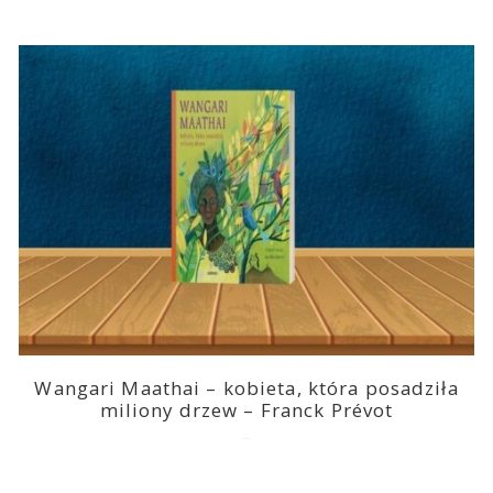
Wangari Maathai – kobieta, która posadziła
miliony drzew – Franck Prévot
2023-03-14