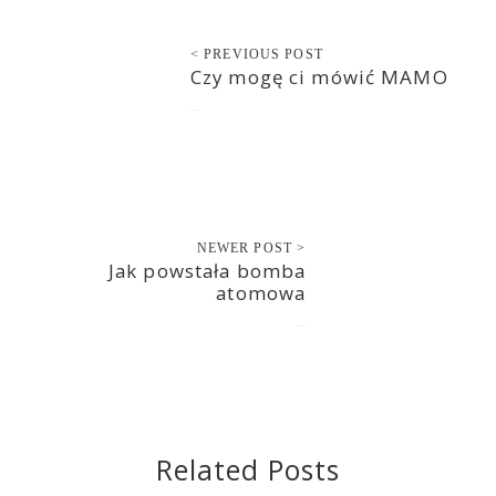
< PREVIOUS POST
Czy mogę ci mówić MAMO
2021-05-21
NEWER POST >
Jak powstała bomba
atomowa
2021-05-23
Related Posts