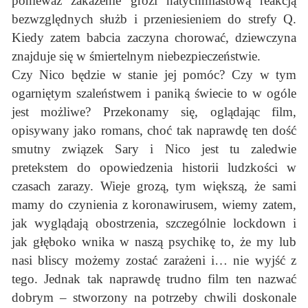
ponieważ zakażenie grozi natychmiastową reakcją
bezwzględnych służb i przeniesieniem do strefy Q.
Kiedy zatem babcia zaczyna chorować, dziewczyna
znajduje się w śmiertelnym niebezpieczeństwie.
Czy Nico będzie w stanie jej pomóc? Czy w tym
ogarniętym szaleństwem i paniką świecie to w ogóle
jest możliwe? Przekonamy się, oglądając film,
opisywany jako romans, choć tak naprawdę ten dość
smutny związek Sary i Nico jest tu zaledwie
pretekstem do opowiedzenia historii ludzkości w
czasach zarazy. Wieje grozą, tym większą, że sami
mamy do czynienia z koronawirusem, wiemy zatem,
jak wyglądają obostrzenia, szczególnie lockdown i
jak głęboko wnika w naszą psychikę to, że my lub
nasi bliscy możemy zostać zarażeni i… nie wyjść z
tego. Jednak tak naprawdę trudno film ten nazwać
dobrym – stworzony na potrzeby chwili doskonale