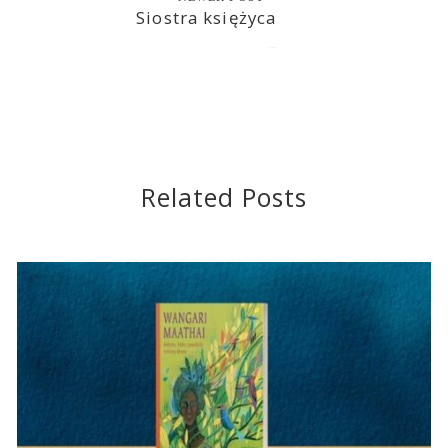
Siostra księżyca
2021-05-30
Related Posts