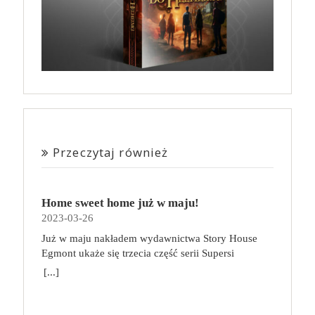
Przeczytaj również
Home sweet home już w maju!
2023-03-26
Już w maju nakładem wydawnictwa Story House
Egmont ukaże się trzecia część serii Supersi
scenarzysty Frederic Maupome. Ten tom nosi tytuł
[...]
Home sweet home. O czym tym razem poczytamy?
Troje dzieci z innej planety – Mat, Lili i Benji – są
obdarzone supermocami i wspomagane przez robota