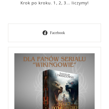
Krok po kroku. 1, 2, 3… liczymy!
2023-03-09
Facebook