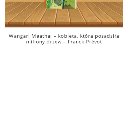
Wangari Maathai – kobieta, która posadziła
miliony drzew – Franck Prévot
2023-03-14