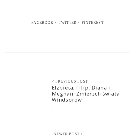
FACEBOOK
TWITTER
PINTEREST
< PREVIOUS POST
Elżbieta, Filip, Diana i
Meghan. Zmierzch świata
Windsorów
2021-05-29
NEWER POST >