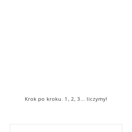
Krok po kroku. 1, 2, 3… liczymy!
2023-03-09