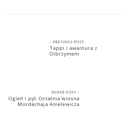
< PREVIOUS POST
Tappi i awantura z
Olbrzymem
2021-06-01
NEWER POST >
Ogień i pył. Ostatnia wiosna
Mordechaja Anielewicza
2021-06-01