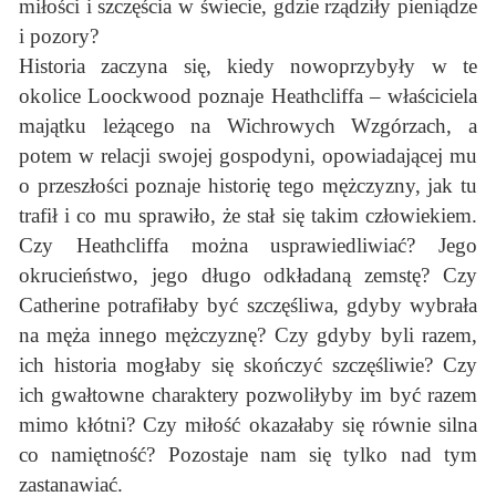
miłości i szczęścia w świecie, gdzie rządziły pieniądze
i pozory?
Historia zaczyna się, kiedy nowoprzybyły w te
okolice Loockwood poznaje Heathcliffa – właściciela
majątku leżącego na Wichrowych Wzgórzach, a
potem w relacji swojej gospodyni, opowiadającej mu
o przeszłości poznaje historię tego mężczyzny, jak tu
trafił i co mu sprawiło, że stał się takim człowiekiem.
Czy Heathcliffa można usprawiedliwiać? Jego
okrucieństwo, jego długo odkładaną zemstę? Czy
Catherine potrafiłaby być szczęśliwa, gdyby wybrała
na męża innego mężczyznę? Czy gdyby byli razem,
ich historia mogłaby się skończyć szczęśliwie? Czy
ich gwałtowne charaktery pozwoliłyby im być razem
mimo kłótni? Czy miłość okazałaby się równie silna
co namiętność? Pozostaje nam się tylko nad tym
zastanawiać.