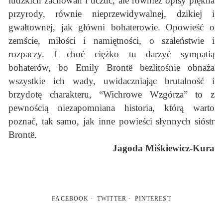
ludzkich zachowań i uczuć, ale również opisy piękna
przyrody, równie nieprzewidywalnej, dzikiej i
gwałtownej, jak główni bohaterowie. Opowieść o
zemście, miłości i namiętności, o szaleństwie i
rozpaczy. I choć ciężko tu darzyć sympatią
bohaterów, bo Emily Brontë bezlitośnie obnaża
wszystkie ich wady, uwidaczniając brutalność i
brzydotę charakteru, “Wichrowe Wzgórza” to z
pewnością niezapomniana historia, którą warto
poznać, tak samo, jak inne powieści słynnych sióstr
Brontë.
Jagoda Miśkiewicz-Kura
FACEBOOK
TWITTER
PINTEREST