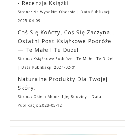
roli. Twórca kultowych „Dziedzictwo. Hereditary” i
- Recenzja Książki
napoje oraz drobne przekąski a przed halą
„Midsommar. W biały dzień” zrealizował najbardziej
planujemy Strefę FoodTrucków. Życzymy Wam
Strona: Na Wysokim Obcasie
Data Publikacji:
osobisty film, który pozwolił mu w pełni podzielić
fantastycznego czasu oczekiwania na nadchodzącą
się z widzami swoimi lękami, wizją świata, a przede
2025-04-09
imprezę. W kwietniu widzimy się po raz kolejny w
wszystkim – swoim unikalnym poczuciem humoru.
EXPO XXI!
Coś Się Kończy, Coś Się Zaczyna...
„Bo się boi” w kinach od 21 kwietnia.
Ostatni Post Książkowe Podróże
— Te Małe I Te Duże!
Strona: Książkowe Podróże - Te Małe I Te Duże!
Data Publikacji: 2024-02-01
Naturalne Produkty Dla Twojej
Skóry.
Strona: Okiem Moniki I Jej Rodziny
Data
Publikacji: 2023-05-12