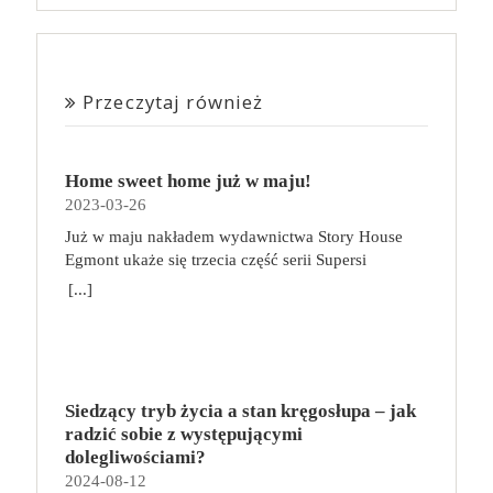
Przeczytaj również
Home sweet home już w maju!
2023-03-26
Już w maju nakładem wydawnictwa Story House
Egmont ukaże się trzecia część serii Supersi
scenarzysty Frederic Maupome. Ten tom nosi tytuł
[...]
Home sweet home. O czym tym razem poczytamy?
Troje dzieci z innej planety – Mat, Lili i Benji – są
obdarzone supermocami i wspomagane przez robota
o imieniu Al. Są rozdarte między chęcią
prowadzenia normalnego życia wśród ludzi a lękiem
Siedzący tryb życia a stan kręgosłupa – jak
przed odkryciem, kim są. W tej serii autorzy
radzić sobie z występującymi
podejmują takie tematy, jak poszukiwanie
dolegliwościami?
tożsamości, rodziny, samotności i odmienności pod
2024-08-12
przykrywką opowieści o superbohaterach. W