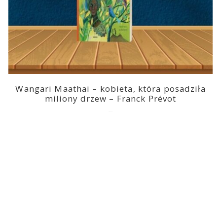
Wangari Maathai – kobieta, która posadziła
miliony drzew – Franck Prévot
2023-03-14