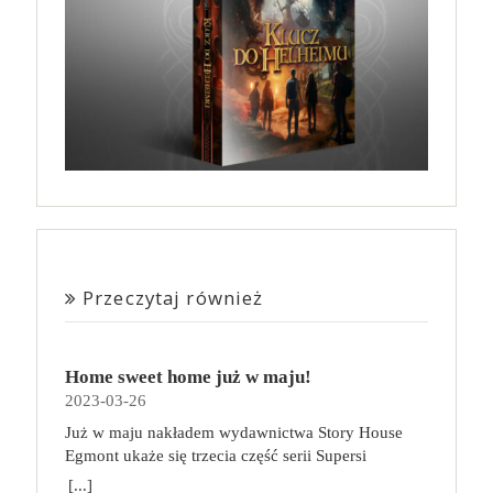
Przeczytaj również
Home sweet home już w maju!
2023-03-26
Już w maju nakładem wydawnictwa Story House
Egmont ukaże się trzecia część serii Supersi
scenarzysty Frederic Maupome. Ten tom nosi tytuł
[...]