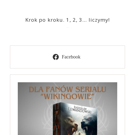
Krok po kroku. 1, 2, 3… liczymy!
2023-03-09
Facebook