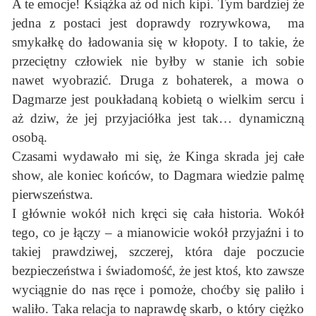
A te emocje! Książka aż od nich kipi. Tym bardziej że
jedna z postaci jest doprawdy rozrywkowa, ma
smykałkę do ładowania się w kłopoty. I to takie, że
przeciętny człowiek nie byłby w stanie ich sobie
nawet wyobrazić. Druga z bohaterek, a mowa o
Dagmarze jest poukładaną kobietą o wielkim sercu i
aż dziw, że jej przyjaciółka jest tak… dynamiczną
osobą.
Czasami wydawało mi się, że Kinga skrada jej całe
show, ale koniec końców, to Dagmara wiedzie palmę
pierwszeństwa.
I głównie wokół nich kręci się cała historia. Wokół
tego, co je łączy – a mianowicie wokół przyjaźni i to
takiej prawdziwej, szczerej, która daje poczucie
bezpieczeństwa i świadomość, że jest ktoś, kto zawsze
wyciągnie do nas ręce i pomoże, choćby się paliło i
waliło. Taka relacja to naprawdę skarb, o który ciężko