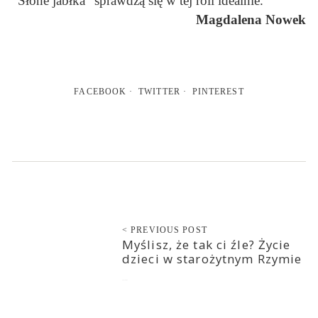
“Słone jabłka” sprawdzą się w tej roli idealnie.
Magdalena Nowek
FACEBOOK
TWITTER
PINTEREST
< PREVIOUS POST
Myślisz, że tak ci źle? Życie
dzieci w starożytnym Rzymie
2021-06-02