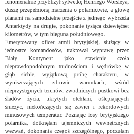
fenomenalnie przybliżył sylwetkę Henriego Worsleya,
duszę przepełnioną marzenia o polarnictwie, a głowę
planami na samodzielne przejście z jednego wybrzeża
Antarktydy na drugie, pokonanie tysiąca dziewięćset
kilometrów, w tym bieguna południowego.
Emerytowany oficer armii brytyjskiej, służący w
jednostce komandosów, traktował wyprawę przez
Biały Kontynent jako stawienie czoła
nieprawdopodobnym trudnościom i wędrówkę w
głąb siebie, wyjątkową próbę charakteru, w
wyniszczających zdrowie warunkach, wśród
nieprzystępnych terenów, zwodniczych pustkowi bez
śladów życia, ukrytych otchłani, oślepiających
śnieżyc, niekończących się zawiei i rekordowych
minusowych temperatur. Poznając losy brytyjskiego
polarnika, dotknęłam tajemniczych wewnętrznych
wezwań, dokonania czegoś szczególnego, poczułam