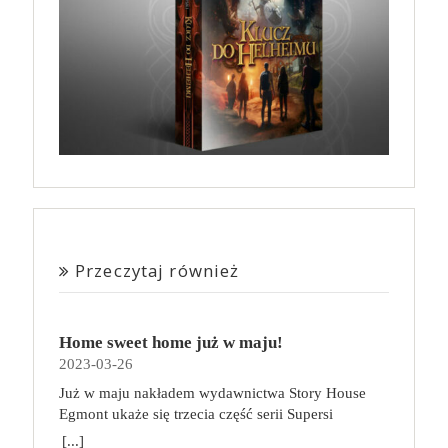
Przeczytaj również
Home sweet home już w maju!
2023-03-26
Już w maju nakładem wydawnictwa Story House
Egmont ukaże się trzecia część serii Supersi
scenarzysty Frederic Maupome. Ten tom nosi tytuł
[...]