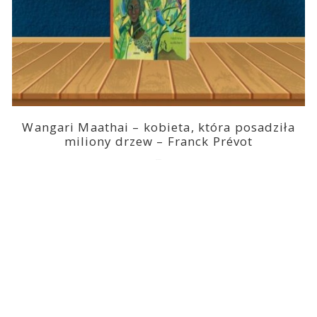
Wangari Maathai – kobieta, która posadziła
miliony drzew – Franck Prévot
2023-03-14