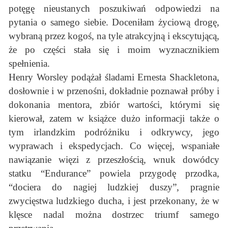
potęgę nieustanych poszukiwań odpowiedzi na
pytania o samego siebie. Doceniłam życiową drogę,
wybraną przez kogoś, na tyle atrakcyjną i ekscytującą,
że po części stała się i moim wyznacznikiem
spełnienia.
Henry Worsley podążał śladami Ernesta Shackletona,
dosłownie i w przenośni, dokładnie poznawał próby i
dokonania mentora, zbiór wartości, którymi się
kierował, zatem w książce dużo informacji także o
tym irlandzkim podróżniku i odkrywcy, jego
wyprawach i ekspedycjach. Co więcej, wspaniałe
nawiązanie więzi z przeszłością, wnuk dowódcy
statku “Endurance” powiela przygodę przodka,
“dociera do nagiej ludzkiej duszy”, pragnie
zwycięstwa ludzkiego ducha, i jest przekonany, że w
klęsce nadal można dostrzec triumf samego