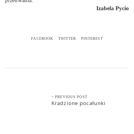
przetrwania.
Izabela Pycio
FACEBOOK
TWITTER
PINTEREST
< PREVIOUS POST
Kradzione pocałunki
2021-06-11