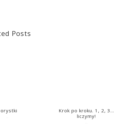
ted Posts
lorystki
Krok po kroku. 1, 2, 3…
liczymy!
2023-03-09
2023-03-09