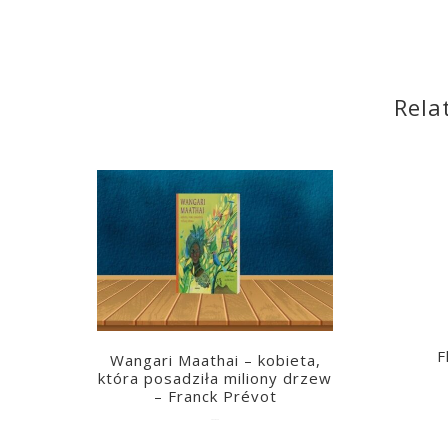
Rela
F
Wangari Maathai – kobieta,
która posadziła miliony drzew
– Franck Prévot
2023-03-14