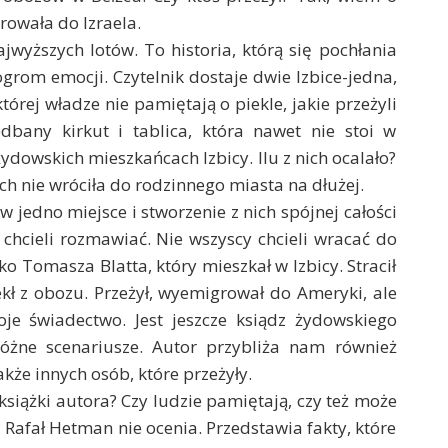
rowała do Izraela.
wyższych lotów. To historia, którą się pochłania
ogrom emocji. Czytelnik dostaje dwie Izbice-jedna,
tórej władze nie pamiętają o piekle, jakie przeżyli
dbany kirkut i tablica, która nawet nie stoi w
dowskich mieszkańcach Izbicy. Ilu z nich ocalało?
ch nie wróciła do rodzinnego miasta na dłużej.
 jedno miejsce i stworzenie z nich spójnej całości
chcieli rozmawiać. Nie wszyscy chcieli wracać do
o Tomasza Blatta, który mieszkał w Izbicy. Stracił
ekł z obozu. Przeżył, wyemigrował do Ameryki, ale
oje świadectwo. Jest jeszcze ksiądz żydowskiego
różne scenariusze. Autor przybliża nam również
akże innych osób, które przeżyły.
z książki autora? Czy ludzie pamiętają, czy też może
Rafał Hetman nie ocenia. Przedstawia fakty, które