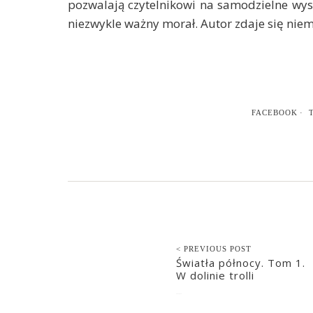
pozwalają czytelnikowi na samodzielne wysn
niezwykle ważny morał. Autor zdaje się nie
FACEBOOK
< PREVIOUS POST
Światła północy. Tom 1.
W dolinie trolli
2021-07-10