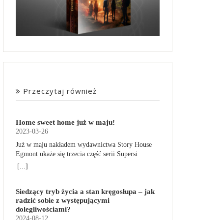
Przeczytaj również
Home sweet home już w maju!
2023-03-26
Już w maju nakładem wydawnictwa Story House
Egmont ukaże się trzecia część serii Supersi
scenarzysty Frederic Maupome. Ten tom nosi tytuł
[...]
Home sweet home. O czym tym razem poczytamy?
Troje dzieci z innej planety – Mat, Lili i Benji – są
Siedzący tryb życia a stan kręgosłupa – jak
obdarzone supermocami i wspomagane przez
radzić sobie z występującymi
robota o imieniu Al. Są rozdarte między chęcią
dolegliwościami?
prowadzenia normalnego życia wśród ludzi a
2024-08-12
lękiem przed odkryciem, kim są. W tej serii