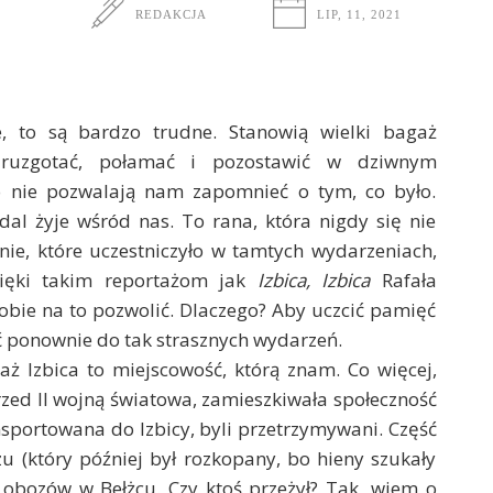
REDAKCJA
LIP, 11, 2021
ne, to są bardzo trudne. Stanowią wielki bagaż
zdruzgotać, połamać i pozostawić w dziwnym
bo nie pozwalają nam zapomnieć o tym, co było.
al żyje wśród nas. To rana, która nigdy się nie
enie, które uczestniczyło w tamtych wydarzeniach,
zięki takim reportażom jak
Izbica, Izbica
Rafała
ie na to pozwolić. Dlaczego? Aby uczcić pamięć
ić ponownie do tak strasznych wydarzeń.
waż Izbica to miejscowość, którą znam. Co więcej,
zed II wojną światowa, zamieszkiwała społeczność
nsportowana do Izbicy, byli przetrzymywani. Część
u (który później był rozkopany, bo hieny szukały
 obozów w Bełżcu. Czy ktoś przeżył? Tak, wiem o