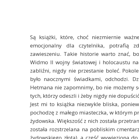
Są książki, które, choć niezmiernie waż
emocjonalny dla czytelnika, potrafią 
zawieszeniu. Takie historie warto znać, 
Widmo II wojny światowej i holocaustu nad
zabliźni, nigdy nie przestanie boleć. Pokol
było naocznymi świadkami, odchodzi. D
Hetmana nie zapomnimy, bo nie możemy sob
tych, którzy odeszli i żeby nigdy nie dopuśc
Jest mi to książka niezwykle bliska, ponie
pochodzę z małego miasteczka, w którym pr
żydowska. Większość z nich została przetra
została rozstrzelana na pobliskim cmentarz
żydowskiego złota), a część wywieziona do