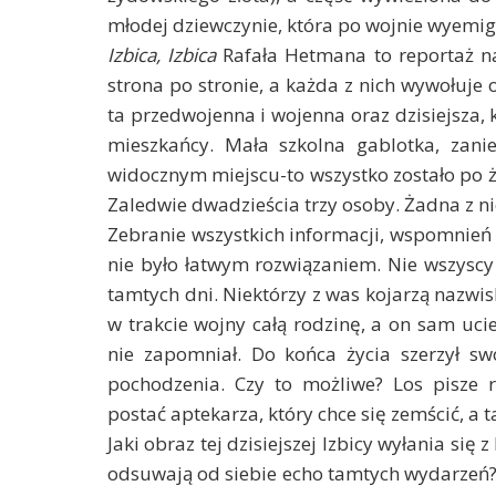
młodej dziewczynie, która po wojnie wyemig
Izbica, Izbica
Rafała Hetmana to reportaż naj
strona po stronie, a każda z nich wywołuje 
ta przedwojenna i wojenna oraz dzisiejsza, k
mieszkańcy. Mała szkolna gablotka, zanie
widocznym miejscu-to wszystko zostało po ży
Zaledwie dwadzieścia trzy osoby. Żadna z ni
Zebranie wszystkich informacji, wspomnień w
nie było łatwym rozwiązaniem. Nie wszyscy 
tamtych dni. Niektórzy z was kojarzą nazwisk
w trakcie wojny całą rodzinę, a on sam uci
nie zapomniał. Do końca życia szerzył sw
pochodzenia. Czy to możliwe? Los pisze 
postać aptekarza, który chce się zemścić, a t
Jaki obraz tej dzisiejszej Izbicy wyłania się 
odsuwają od siebie echo tamtych wydarzeń? 