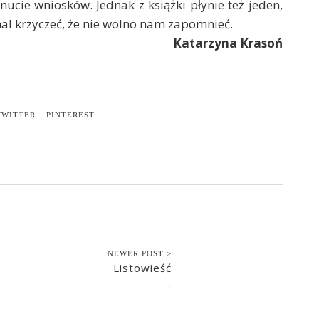
ucie wniosków. Jednak z książki płynie też jeden,
mal krzyczeć, że nie wolno nam zapomnieć.
Katarzyna Krasoń
TWITTER
PINTEREST
NEWER POST >
Listowieść
2021-07-11