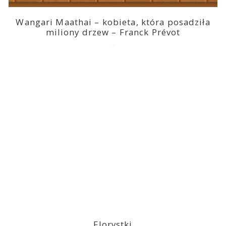
Wangari Maathai – kobieta, która posadziła
miliony drzew – Franck Prévot
2023-03-14
Florystki