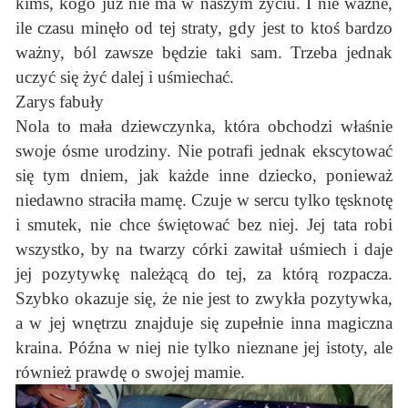
kimś, kogo już nie ma w naszym życiu. I nie ważne,
ile czasu minęło od tej straty, gdy jest to ktoś bardzo
ważny, ból zawsze będzie taki sam. Trzeba jednak
uczyć się żyć dalej i uśmiechać.
Zarys fabuły
Nola to mała dziewczynka, która obchodzi właśnie
swoje ósme urodziny. Nie potrafi jednak ekscytować
się tym dniem, jak każde inne dziecko, ponieważ
niedawno straciła mamę. Czuje w sercu tylko tęsknotę
i smutek, nie chce świętować bez niej. Jej tata robi
wszystko, by na twarzy córki zawitał uśmiech i daje
jej pozytywkę należącą do tej, za którą rozpacza.
Szybko okazuje się, że nie jest to zwykła pozytywka,
a w jej wnętrzu znajduje się zupełnie inna magiczna
kraina. Późna w niej nie tylko nieznane jej istoty, ale
również prawdę o swojej mamie.