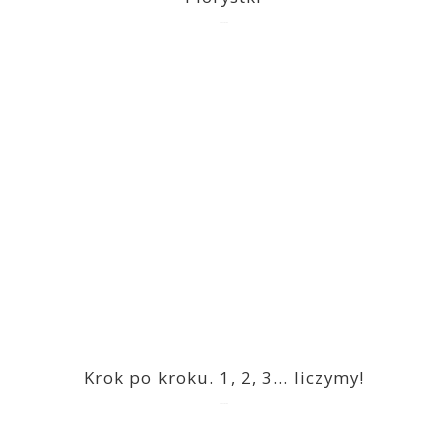
2023-03-09
Krok po kroku. 1, 2, 3… liczymy!
2023-03-09