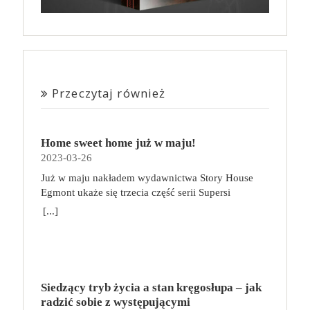
Przeczytaj również
Home sweet home już w maju!
2023-03-26
Już w maju nakładem wydawnictwa Story House
Egmont ukaże się trzecia część serii Supersi
scenarzysty Frederic Maupome. Ten tom nosi tytuł
[...]
Home sweet home. O czym tym razem poczytamy?
Troje dzieci z innej planety – Mat, Lili i Benji – są
obdarzone supermocami i wspomagane przez robota
o imieniu Al. Są rozdarte między chęcią
prowadzenia normalnego życia wśród ludzi a lękiem
Siedzący tryb życia a stan kręgosłupa – jak
przed odkryciem, kim są. W tej serii autorzy
radzić sobie z występującymi
podejmują takie tematy, jak poszukiwanie