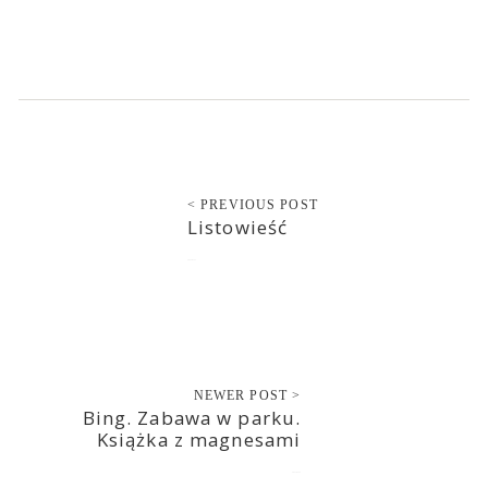
< PREVIOUS POST
Listowieść
2021-07-11
NEWER POST >
Bing. Zabawa w parku.
Książka z magnesami
2021-07-12