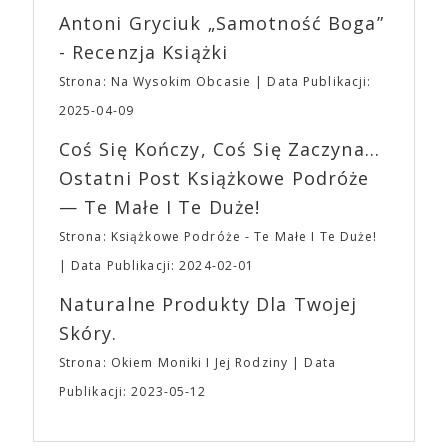
reżyserów, Ariego Astera, z Joaquinem Phoenixem
Wystawców i Obsługi. Na terenie hali nie zabraknie
Antoni Gryciuk „Samotność Boga”
(„Joker”, „Ona”) w swojej najbardziej zaskakującej
Waszych ulubionych Wystawców serwujących
roli. Twórca kultowych „Dziedzictwo. Hereditary” i
- Recenzja Książki
napoje oraz drobne przekąski a przed halą
„Midsommar. W biały dzień” zrealizował najbardziej
planujemy Strefę FoodTrucków. Życzymy Wam
Strona: Na Wysokim Obcasie
Data Publikacji:
osobisty film, który pozwolił mu w pełni podzielić
fantastycznego czasu oczekiwania na nadchodzącą
się z widzami swoimi lękami, wizją świata, a przede
2025-04-09
imprezę. W kwietniu widzimy się po raz kolejny w
wszystkim – swoim unikalnym poczuciem humoru.
EXPO XXI!
Coś Się Kończy, Coś Się Zaczyna...
„Bo się boi” w kinach od 21 kwietnia.
Ostatni Post Książkowe Podróże
— Te Małe I Te Duże!
Strona: Książkowe Podróże - Te Małe I Te Duże!
Data Publikacji: 2024-02-01
Naturalne Produkty Dla Twojej
Skóry.
Strona: Okiem Moniki I Jej Rodziny
Data
Publikacji: 2023-05-12