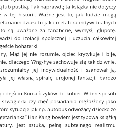
 lub pustką. Tak naprawdę ta książka nie dotyczy
e w tej historii. Ważne jest to, jak ludzie mogą
etarianin działa tu jako metafora indywidualnych
to są uważane za fanaberię, wymysł, głupotę.
zi do izolacji społecznej i uczucia całkowitej
geście bohaterki.
y, Mąż jej nie rozumie, ojciec krytykuje i bije,
mie, dlaczego Y?ng-hye zachowuje się tak dziwnie.
zrozumiałby jej indywidualność i szanował ją.
ła jej własną spiralę urojonej fantazji, bardzo
 podejściu Koreańczyków do kobiet. W ten sposób
p. szwagierki czy chęć posiadania męża/żony jako
które sytuacje jak np. autobus odwożący dziecko ze
“Wegetarianka” Han Kang bowiem jest typową książką
ratury. Jest sztuką, pełną subtelnego realizmu