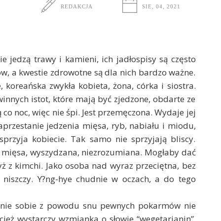
REDAKCJA
SIE, 04, 2021
nie jedzą trawy i kamieni, ich jadłospisy są często
w, a kwestie zdrowotne są dla nich bardzo ważne.
 koreańska zwykła kobieta, żona, córka i siostra.
winnych istot, które mają być zjedzone, obdarte ze
 co noc, więc nie śpi. Jest przemęczona. Wydaje jej
zaprzestanie jedzenia mięsa, ryb, nabiału i miodu,
przyja kobiecie. Tak samo nie sprzyjają bliscy.
a mięsa, wyszydzana, niezrozumiana. Mogłaby dać
ryż z kimchi. Jako osoba nad wyraz przeciętna, bez
ą niszczy. Y?ng-hye chudnie w oczach, a do tego
nie sobie z powodu snu pewnych pokarmów nie
ież wystarczy wzmianka o słowie “wegetarianin”,