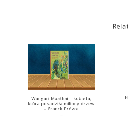
Rela
F
Wangari Maathai – kobieta,
która posadziła miliony drzew
– Franck Prévot
2023-03-14