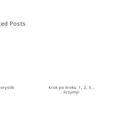
ted Posts
lorystki
Krok po kroku. 1, 2, 3…
liczymy!
2023-03-09
2023-03-09