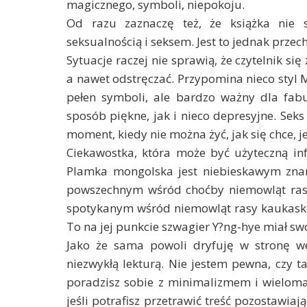
magicznego, symboli, niepokoju.
Od razu zaznaczę też, że książka nie 
seksualnością i seksem. Jest to jednak przec
Sytuacje raczej nie sprawią, że czytelnik s
a nawet odstręczać. Przypomina nieco styl
pełen symboli, ale bardzo ważny dla fabu
sposób piękne, jak i nieco depresyjne. Sek
moment, kiedy nie można żyć, jak się chce, j
Ciekawostka, która może być użyteczną inf
Plamka mongolska jest niebieskawym zna
powszechnym wśród choćby niemowląt rasy 
spotykanym wśród niemowląt rasy kaukaskiej
To na jej punkcie szwagier Y?ng-hye miał swo
Jako że sama powoli dryfuję w stronę we
niezwykłą lekturą. Nie jestem pewna, czy ta 
poradzisz sobie z minimalizmem i wielom
jeśli potrafisz przetrawić treść pozostawia