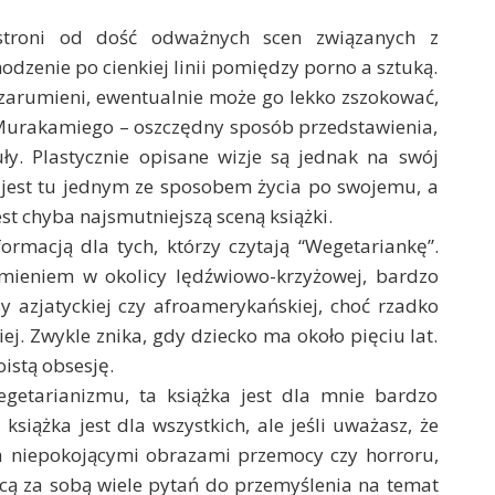
stroni od dość odważnych scen związanych z
hodzenie po cienkiej linii pomiędzy porno a sztuką.
ię zarumieni, ewentualnie może go lekko zszokować,
 Murakamiego – oszczędny sposób przedstawienia,
ły. Plastycznie opisane wizje są jednak na swój
s jest tu jednym ze sposobem życia po swojemu, a
est chyba najsmutniejszą sceną książki.
ormacją dla tych, którzy czytają “Wegetariankę”.
mieniem w okolicy lędźwiowo-krzyżowej, bardzo
azjatyckiej czy afroamerykańskiej, choć rzadko
. Zwykle znika, gdy dziecko ma około pięciu lat.
istą obsesję.
getarianizmu, ta książka jest dla mnie bardzo
książka jest dla wszystkich, ale jeśli uważasz, że
a niepokojącymi obrazami przemocy czy horroru,
jącą za sobą wiele pytań do przemyślenia na temat