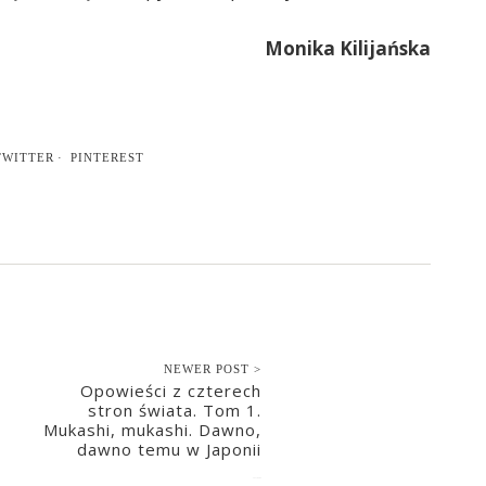
Monika Kilijańska
TWITTER
PINTEREST
NEWER POST >
Opowieści z czterech
stron świata. Tom 1.
Mukashi, mukashi. Dawno,
dawno temu w Japonii
2021-08-04