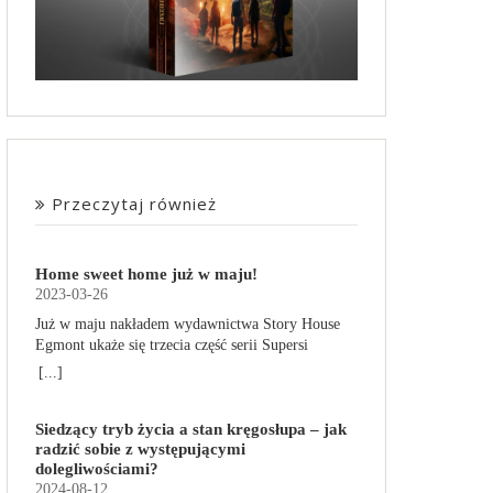
Przeczytaj również
Home sweet home już w maju!
2023-03-26
Już w maju nakładem wydawnictwa Story House
Egmont ukaże się trzecia część serii Supersi
scenarzysty Frederic Maupome. Ten tom nosi tytuł
[...]
Home sweet home. O czym tym razem poczytamy?
Troje dzieci z innej planety – Mat, Lili i Benji – są
Siedzący tryb życia a stan kręgosłupa – jak
obdarzone supermocami i wspomagane przez
radzić sobie z występującymi
robota o imieniu Al. Są rozdarte między chęcią
dolegliwościami?
prowadzenia normalnego życia wśród ludzi a
2024-08-12
lękiem przed odkryciem, kim są. W tej serii