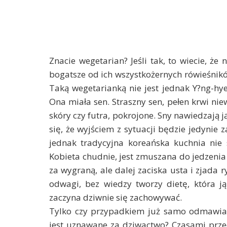
Znacie wegetarian? Jeśli tak, to wiecie, że 
bogatsze od ich wszystkożernych rówieśnikó
Taką wegetarianką nie jest jednak Y?ng-hye,
Ona miała sen. Straszny sen, pełen krwi nie
skóry czy futra, pokrojone. Sny nawiedzają ją
się, że wyjściem z sytuacji będzie jedynie 
jednak tradycyjna koreańska kuchnia nie s
Kobieta chudnie, jest zmuszana do jedzeni
za wygraną, ale dalej zaciska usta i zjada 
odwagi, bez wiedzy tworzy dietę, która j
zaczyna dziwnie się zachowywać.
Tylko czy przypadkiem już samo odmawia
jest uznawane za dziwactwo? Czasami przec