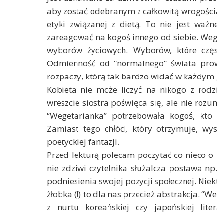
aby zostać odebranym z całkowitą wrogością
etyki związanej z dietą. To nie jest ważn
zareagować na kogoś innego od siebie. Weg
wyborów życiowych. Wyborów, które częs
Odmienność od “normalnego” świata prowad
rozpaczy, którą tak bardzo widać w każdym 
Kobieta nie może liczyć na nikogo z rodzin
wreszcie siostra poświęca się, ale nie rozu
“Wegetarianka” potrzebowała kogoś, kto 
Zamiast tego chłód, który otrzymuje, wysy
poetyckiej fantazji.
Przed lekturą polecam poczytać co nieco o
nie zdziwi czytelnika służalcza postawa n
podniesienia swojej pozycji społecznej. Nie
żłobka (!) to dla nas przecież abstrakcja. 
z nurtu koreańskiej czy japońskiej lite